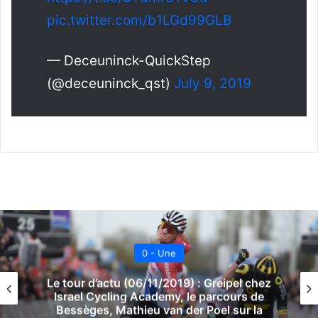
pic.twitter.com/b1LGd99GLB
— Deceuninck-QuickStep
(@deceuninck_qst)
July 9, 2019
Tour d'actu
Le tour d’actu (03/11/2019) : Logan Owen
prolonge, Nocentini arrête, Van Aert sur un
vélo de cyclo-cross, Ackermann sur le Tour