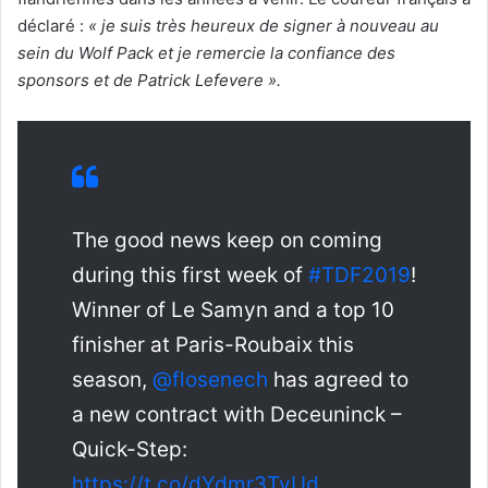
déclaré :
« je suis très heureux de signer à nouveau au
sein du Wolf Pack et je remercie la confiance des
sponsors et de Patrick Lefevere ».
The good news keep on coming
during this first week of
#TDF2019
!
Winner of Le Samyn and a top 10
finisher at Paris-Roubaix this
season,
@flosenech
has agreed to
a new contract with Deceuninck –
Quick-Step:
https://t.co/dYdmr3TvUd