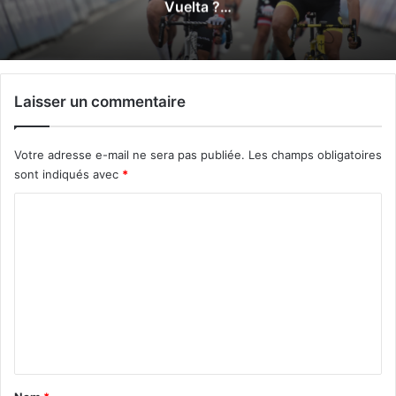
d’ici 2 ans…
Laisser un commentaire
Votre adresse e-mail ne sera pas publiée.
Les champs obligatoires
sont indiqués avec
*
C
o
m
m
e
n
t
a