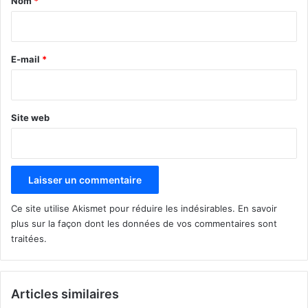
Nom
*
i
r
e
E-mail
*
*
Site web
Ce site utilise Akismet pour réduire les indésirables.
En savoir
plus sur la façon dont les données de vos commentaires sont
traitées
.
Articles similaires