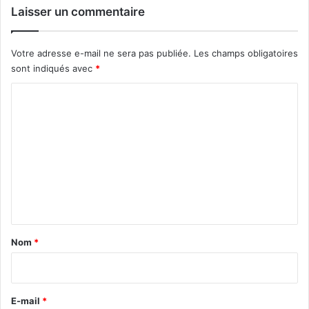
Laisser un commentaire
Votre adresse e-mail ne sera pas publiée.
Les champs obligatoires
sont indiqués avec
*
C
o
m
m
e
n
t
a
Nom
*
i
r
e
E-mail
*