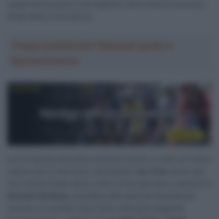
supporterà proprio il portoghese nella caccia al successo
finale della corsa iberica.
Troppa pubblicità? Abbonati gratis a
SpazioCiclismo
La formazione emiratina schiererà anche un altro corridore
reduce da un infortunio, l’australiano
Jay Vine
, fermo dal
Tour Down Under (da lui vinto) di fine gennaio e, assieme a
Brandon McNulty
, possibile alternativa ad Almeida per
cercare un risultato importante nella gara spagnola.