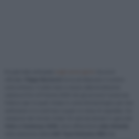
Era già stato anticipato
negli scorsi giorni
ma ora è
ufficiale:
Filippo Baroncini
torna ad attaccare il numero
sulla schiena. A sette mesi e mezzo dalla bruttissima
caduta al Giro di Polonia 2025 che gli provocò numerose
fratture (per le quali rimase in coma farmacologico per due
settimane) e lo costrinse a quasi un mese di ospedale, l’ex
campione del mondo Under-23 sarà da domani in gara alla
Volta a Catalunya 2026
, dove affiancherà
João Almeida
nella selezione della
UAE Team Emirates XRG
che