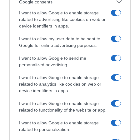
Google consents
I want to allow Google to enable storage
related to advertising like cookies on web or
device identifiers in apps.
I want to allow my user data to be sent to
UAE Team Emirates XRG,
Google for online advertising purposes.
UAE Emirates XRG, ancora
Tadej Pogačar e il rapporto
guai per João Almeida,
con Primoz Rogliç: “Una
I want to allow Google to send me
caduto in Polonia: “Niente di
leggenda di questo sport;
personalized advertising.
rotto, ma ho male a un
dopo il Tour 2020 non ero
ginocchio ed a una caviglia” –
felice come sarei dovuto
I want to allow Google to enable storage
Il portoghese costretto al
essere”
related to analytics like cookies on web or
ritiro
7 Agosto 2026, 12:57
device identifiers in apps.
7 Agosto 2026, 10:20
I want to allow Google to enable storage
related to functionality of the website or app.
Commenta
I want to allow Google to enable storage
related to personalization.