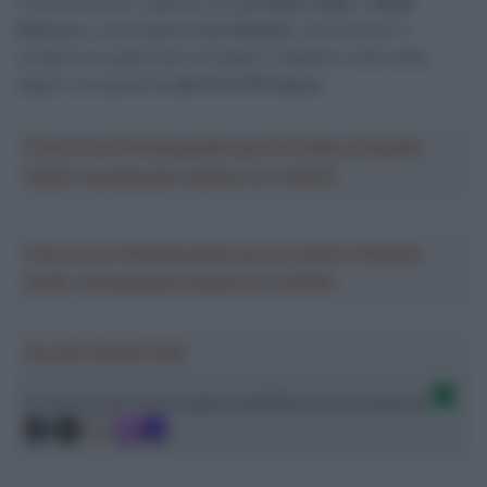
Presenti anche i padroni di casa
Marc Soler
e
Adrià
Pericas
e il portoghese
Ivo Oliveira
, che avranno il
compito di supportare al meglio il capitano nelle sette
tappe in programma
dal 23 al 29 marzo
.
Crea la tua Fantasquadra per la Vuelta a España
2026: montepremi minimo di 5.000€!
Crea la tua Fantasquadra per la Vuelta a España
2026: montepremi minimo di 5.000€!
Ascolta SpazioTalk!
Ci trovi anche sulle migliori piattaforme di streaming