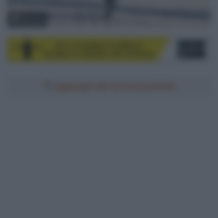
© Sirotti
Aggiungici alle tue fonti preferite