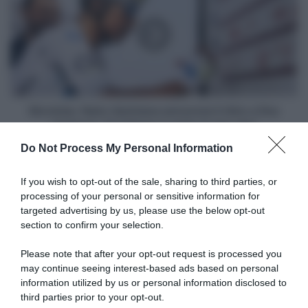
Quintana
annuncia
il
ritiro
a
fine
stagione:
"Il
Movistar, Nairo Quintana annuncia il ritiro a fine
ciclismo
stagione: "Il ciclismo è stato la mia vita"
è
Do Not Process My Personal Information
stato
Articoli correlati
la
mia
If you wish to opt-out of the sale, sharing to third parties, or
vita"
processing of your personal or sensitive information for
targeted advertising by us, please use the below opt-out
section to confirm your selection.
Please note that after your opt-out request is processed you
may continue seeing interest-based ads based on personal
information utilized by us or personal information disclosed to
Giro di Polonia 2026, prima
Giro di Polonia 2026, contro-
vittoria nel WorldTour per
rimonta di Jan Christen! 8°
third parties prior to your opt-out.