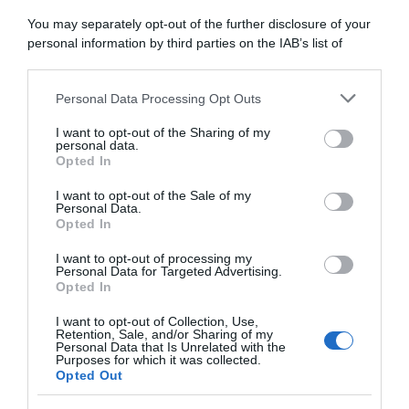
Jan Christen: “Non potrei
Christian Scaroni, 9° Alberto
essere più felice. È stata
Bettiol, 10° Matteo Sobrero
You may separately opt-out of the further disclosure of your
tosta, non mi sono sentito
7 Agosto 2026, 16:29
personal information by third parties on the IAB’s list of
bene per tutto il giorno dopo
downstream participants.
la caduta di ieri”
7 Agosto 2026, 19:47
Personal Data Processing Opt Outs
This information may also be disclosed by us to third parties
on the IAB’s List of Downstream Participants that may further
I want to opt-out of the Sharing of my
disclose it to other third parties.
personal data.
Opted In
Please note that this website/app uses one or more Google
services and may gather and store information including but
I want to opt-out of the Sale of my
Personal Data.
not limited to your visit or usage behaviour. You may click to
Opted In
grant or deny consent to Google and its third-party tags to
use your data for below specified purposes in below Google
I want to opt-out of processing my
Milano-Sanremo 2027, Tadej
UAE Emirates XRG, Tadej
consent section.
Personal Data for Targeted Advertising.
Pogačar conferma l’assenza?
Pogačar sull’ex compagno
Opted In
“Il prossimo anno non dovrò
Matteo Trentin: “All’inizio ero
allenarmi sulle salite di
un po’ scettico, ma poi ho
I want to opt-out of Collection, Use,
Cipressa e Poggio”
imparato molto da lui. Un
Retention, Sale, and/or Sharing of my
mentore eccellente”
Personal Data that Is Unrelated with the
7 Agosto 2026, 15:11
Purposes for which it was collected.
7 Agosto 2026, 14:30
Opted Out