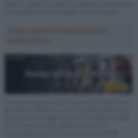
italiano e spagnolo, potrebbe nuovamente creare problemi
con la scelta di invitare le squadre del proprio paese.
Troppa pubblicità? Abbonati gratis a
SpazioCiclismo
“Per quanto riguarda la partecipazione delle squadre alle
gare dell’UCI WorldTour e sulla scia della decisione presa
lo scorso marzo di aggiungere una 23ª squadra ai Grandi
Giri, il Comitato Direttivo dell’UCI ha deciso, su
raccomandazione del CCP, che a partire dal 2026 gli