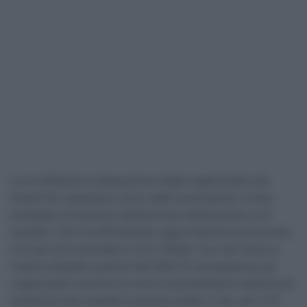
Le tre WildCard a disposizione degli organizzatori dei
Grandi Giri quest’anno sono state un’eccezione. Come
anticipato al momento dell’annuncio dell’aumento a 23
squadre, l’UCI ha ufficializzato oggi la decisione di portare
a tre gli inviti automatici a Giro d’Italia, Tour de France e
Vuelta a España a partire dal 2026. Di conseguenza, gli
organizzatori avranno di nuovo la possibilità di selezionare
solamente due squadre a propria scelta, il che, per il GT