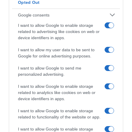
Opted Out
di
coerenza
UCI, progetto One Cycling escluso dal calendario:
Google consents
sportiva
"Privo di coerenza sportiva e incompatibile con le
e
nostre norme"
I want to allow Google to enable storage
incompatibile
related to advertising like cookies on web or
con
Giro
device identifiers in apps.
le
del
nostre
Delfinato
I want to allow my user data to be sent to
norme"
2025,
Google for online advertising purposes.
Presentazione
Percorso
I want to allow Google to send me
e
personalized advertising.
Favoriti
Sesta
I want to allow Google to enable storage
Tappa:
Giro del Delfinato 2025, Presentazione Percorso e
related to analytics like cookies on web or
Valserhône
Favoriti Sesta Tappa: Valserhône - Combloux (126,7
device identifiers in apps.
-
km)
Combloux
I want to allow Google to enable storage
(126,7
related to functionality of the website or app.
km)
Commenta
I want to allow Google to enable storage