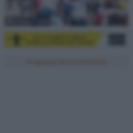
© Unipublic / CXcling
Aggiungici alle tue fonti preferite