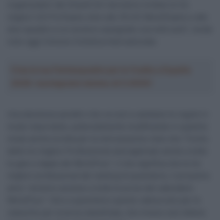
organizzatori dei Grandi Giri dovranno invitare le tre
migliori UCI ProTeams oltre alle 18 UCI WorldTeams e alle
due squadre a cui avranno assegnato una wild card”, rende
noto oggi l’Unione Ciclistica Internazionale.
Crea la tua Fantasquadra per la Vuelta a España
2026: montepremi minimo di 5.000€!
Una decisione peraltro che va così a cambiare le regole in
modo importante, potenzialmente modificando in qualche
modo anche la lotta per la retrocessione visto che “l’invito
delle tre migliori Professional sarà applicato anche a tutte
le gare a tappe del WorldTour”, il che significa che le tre
migliori professional del ranking di quest’anno, il prossimo
anno “avranno accesso a tutte le prove del calendario
WorldTour”. Sino a quest’anno questo valeva solo per le
classiche per la terza classificata, che invece così ottiene