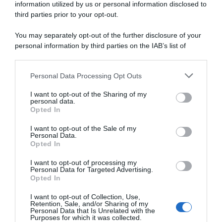
information utilized by us or personal information disclosed to
third parties prior to your opt-out.
You may separately opt-out of the further disclosure of your
personal information by third parties on the IAB’s list of
downstream participants.
Personal Data Processing Opt Outs
This information may also be disclosed by us to third parties
on the IAB’s List of Downstream Participants that may further
I want to opt-out of the Sharing of my
disclose it to other third parties.
personal data.
Opted In
Please note that this website/app uses one or more Google
services and may gather and store information including but
I want to opt-out of the Sale of my
Personal Data.
not limited to your visit or usage behaviour. You may click to
Opted In
UCI,
grant or deny consent to Google and its third-party tags to
progetto
use your data for below specified purposes in below Google
I want to opt-out of processing my
One
consent section.
Personal Data for Targeted Advertising.
Cycling
Opted In
escluso
I want to opt-out of Collection, Use,
dal
Retention, Sale, and/or Sharing of my
calendario:
Personal Data that Is Unrelated with the
Purposes for which it was collected.
"Privo