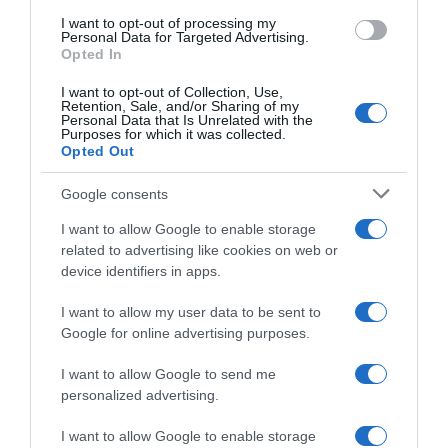
use your data for below specified purposes in below Google
I want to opt-out of processing my
Vuelta a Burgos 2026,
CicloMercato 2027, si
consent section.
Personal Data for Targeted Advertising.
annunciata la partecipazione
rafforza la pista Pinarello –
Opted In
di Primož Roglič – Con lui
Q36.5 per Primož Roglič
anche Giulio Pellizzari
24 Luglio 2026, 11:27
I want to opt-out of Collection, Use,
Retention, Sale, and/or Sharing of my
29 Luglio 2026, 18:57
Personal Data that Is Unrelated with the
Purposes for which it was collected.
Opted Out
Google consents
I want to allow Google to enable storage
related to advertising like cookies on web or
device identifiers in apps.
I want to allow my user data to be sent to
Google for online advertising purposes.
CicloMercato 2027, sfida a
CicloMercato 2027, il futuro
due per Primoz Roglic?
di Primož Roglič: la Bahrain
I want to allow Google to send me
Pinarello e Tudor le opzioni
Victorious è una possibilità?
personalized advertising.
più calde
12 Luglio 2026, 11:13
23 Luglio 2026, 16:09
I want to allow Google to enable storage