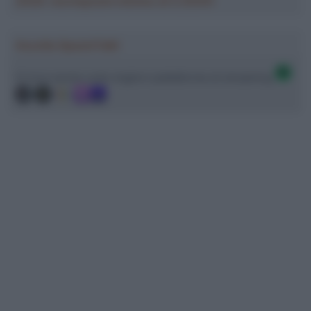
2026: montepremi minimo di 5.000€!
Ascolta SpazioTalk!
Ci trovi anche sulle migliori piattaforme di streaming