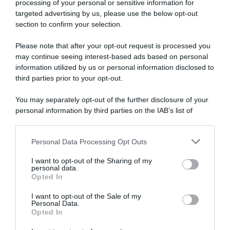
processing of your personal or sensitive information for
targeted advertising by us, please use the below opt-out
section to confirm your selection.
Please note that after your opt-out request is processed you
may continue seeing interest-based ads based on personal
information utilized by us or personal information disclosed to
EF Education – EasyPost,
Tour Auvergne-Rhône-Alpes
Alex Baudin firma un rinnovo
2026, Alex Baudin conserva
third parties prior to your opt-out.
“a lungo termine”: “Voglio
la maglia gialla: “Se domani
ottenere altri risultati”
avrò queste gambe, non la
You may separately opt-out of the further disclosure of your
terrò”
13 Luglio 2026, 17:59
personal information by third parties on the IAB’s list of
11 Giugno 2026, 19:10
downstream participants.
Personal Data Processing Opt Outs
This information may also be disclosed by us to third parties
on the IAB’s List of Downstream Participants that may further
I want to opt-out of the Sharing of my
disclose it to other third parties.
personal data.
Opted In
Please note that this website/app uses one or more Google
services and may gather and store information including but
I want to opt-out of the Sale of my
Personal Data.
not limited to your visit or usage behaviour. You may click to
Opted In
grant or deny consent to Google and its third-party tags to
use your data for below specified purposes in below Google