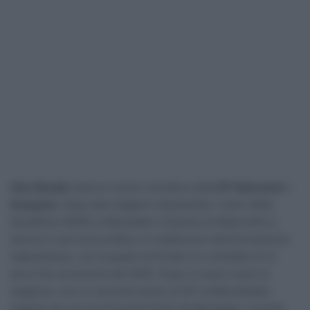
Alex Baudin
sarà un nuovo corridore della
EF Education –
Easypost
. Dopo due stagioni indossando i colori della
Decathlon AG2R La Mondiale il 23enne di Albertville si
lancia in una nuova sfida e si trasferisce nella formazione
statunitense, con la quale ha firmato un contratto di un
anno fino al termine del 2025. Dopo un buon inizio di
stagione, con un secondo posto al GP La Marseillaise
seguito da una convincente Etoile de Bessèges, la parte