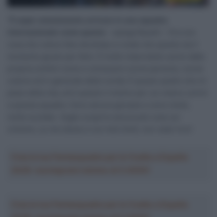
“
È super emozionante arrivare in una squadra
internazionale come questa
– spiega Baudin – Era una
cosa che volevo fare da tempo e credo che questo sia il
momento giusto per farlo. È molto importante uscire dalla
propria comfort zone e conoscere nuove persone, nuove
culture ed in generale delle novità. È questo quello che mi
piace della vita, ed è questo il motivo per cui volevo unirmi
a questa squadra. Sono ancora giovane e sono molto,
molto eccitato. Voglio scoprire ancora più cose sul
ciclismo, su me stesso e sui miei limiti, non vedo l’ora”.
Crea la tua Fantasquadra per la Vuelta a España
2026: montepremi minimo di 5.000€!
Crea la tua Fantasquadra per la Vuelta a España