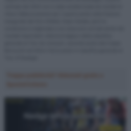
centrale del 2024 non è stata caratterizzata da risultati di
rilievo (fatta eccezione per il quarto posto nella frazione
inaugurale del Giro d’Italia). Dopo l’estate, però la
condizione è migliorata e con essa sono arrivati anche dei
risultati importanti: vittoria di tappa e della classifica
generale al Tour du Limousin, secondo posto alla Coppa
Bernocchi ed infine il terzo posto in classifica generale al
Tour of Guangxi.
Troppa pubblicità? Abbonati gratis a
SpazioCiclismo