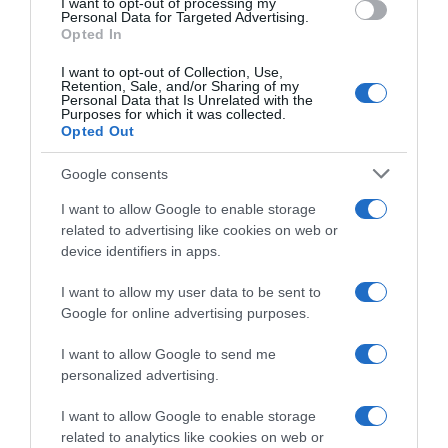
I want to opt-out of processing my
Tour Auvergne-Rhône-Alpes
Tour Auvergne – Rhône-
consent section.
Personal Data for Targeted Advertising.
2026, Alex Baudin resta
Alpes 2026, Alex Baudin
Opted In
leader della generale: “C’è
difende la Maglia Gialla nella
sempre una sorta di piccola
cronosquadre: “Avevamo
I want to opt-out of Collection, Use,
bolla attorno alla maglia
una motivazione in più. I miei
Retention, Sale, and/or Sharing of my
gialla. Ci sto prendendo
compagni hanno davvero
Personal Data that Is Unrelated with the
Purposes for which it was collected.
gusto”
fatto di tutto”
Opted Out
10 Giugno 2026, 17:47
9 Giugno 2026, 17:52
Google consents
I want to allow Google to enable storage
related to advertising like cookies on web or
device identifiers in apps.
I want to allow my user data to be sent to
Google for online advertising purposes.
Tour Auvergne – Rhône-
Tour Auvergne – Rhône-
Alpes (ex Delfinato) 2026, la
Alpes 2026, Alex Baudin
I want to allow Google to send me
Visma | Lease a Bike si
resta leader della classifica
personalized advertising.
prende la cronosquadre!
generale: “Era tutto sotto
Alex Baudin difende la maglia
controllo, penso che
I want to allow Google to enable storage
gialla
abbiamo gestito davvero
related to analytics like cookies on web or
bene la situazione”
9 Giugno 2026, 17:05