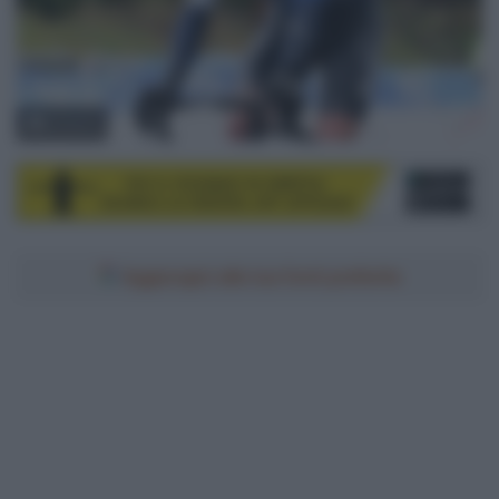
© Sirotti
Aggiungici alle tue fonti preferite