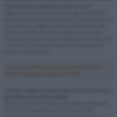
Come è andata la tappa dal tuo punto di vista?
“Oggi siamo andati veramente a tutto gas, la partenza in
pianura è stata velocissima e quando è iniziata la salita non
ero davanti con i fuggitivi ma sapevo che sarebbe stata
caotica e lo è stato. Ho cercato di stare il più possibile
davanti ma poi sono mancato sull’attacco di Ben [O’Connor
– ndr] ed è un vero peccato, altrimenti sarebbe potuta
andare in modo diverso”.
Crea la tua Fantasquadra per la Vuelta a España
2026: montepremi minimo di 5.000€!
O’Connor è andato veramente forte, pensavi di riuscire a
giocartela per la vittoria di tappa?
“Non lo so, alla fine mi ha dato oltre quattro minuti, quindi
vuol dire che è andato davvero forte, e devo fare
complimenti a lui. Però non puoi mai saperlo, se non ci