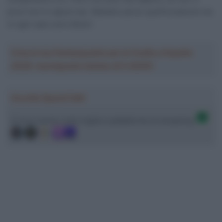
provi non lo saprai mai. Abbiamo perso quell’occasione ma
in ogni caso sono felice”.
Crea la tua Fantasquadra per la Vuelta a España
2026: montepremi minimo di 5.000€!
Ascolta SpazioTalk!
Ci trovi anche sulle migliori piattaforme di streaming