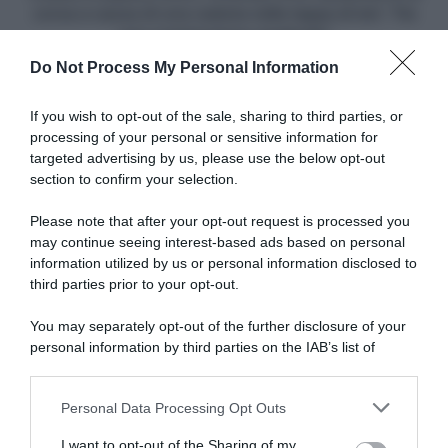
causa
corsa a causa di una caduta nella tappa di ieri: "Ha
di
una commozione cerebrale"
una
Do Not Process My Personal Information
caduta
Articoli correlati
nella
tappa
If you wish to opt-out of the sale, sharing to third parties, or
di
processing of your personal or sensitive information for
ieri:
targeted advertising by us, please use the below opt-out
"Ha
section to confirm your selection.
una
commozione
Please note that after your opt-out request is processed you
cerebrale"
may continue seeing interest-based ads based on personal
information utilized by us or personal information disclosed to
Tour de France 2026, Marco
CicloMercato 2027, Marco
Frigo: “Oggi potrebbe essere
Frigo verso la UAE Team
third parties prior to your opt-out.
l’ultima occasione per la fuga
Emirates XRG?
e ci proverò”
You may separately opt-out of the further disclosure of your
17 Maggio 2026, 12:56
23 Luglio 2026, 11:52
personal information by third parties on the IAB’s list of
downstream participants.
Personal Data Processing Opt Outs
This information may also be disclosed by us to third parties
on the IAB’s List of Downstream Participants that may further
I want to opt-out of the Sharing of my