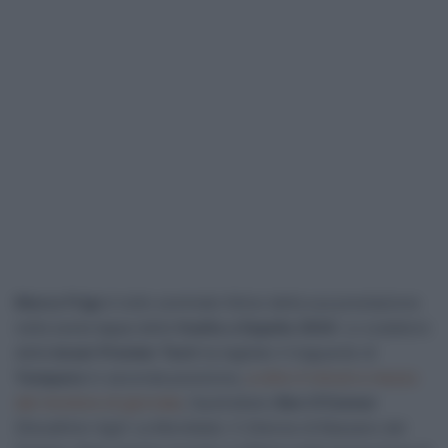
Marco Frigo
è tutto sommato felice della sua prestazione
nella sesta tappa della
Vuelta a España 2024
. Lo scalatore
della
Israel-Premier Tech
ha tagliato il traguardo di
Yunquera
in seconda posizione,
a oltre 4 minuti e mezzo
dal vincitore di giornata
, l’australiano
Ben O’Connor
(Decathlon Ag2r La Mondiale). Il 24enne di Bassano del