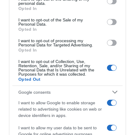
disclose it to other third parties.
personal data.
Opted In
Please note that this website/app uses one or more Google
services and may gather and store information including but
I want to opt-out of the Sale of my
Personal Data.
not limited to your visit or usage behaviour. You may click to
Opted In
grant or deny consent to Google and its third-party tags to
use your data for below specified purposes in below Google
I want to opt-out of processing my
Liegi-Bastogne-Liegi 2026,
Liegi-Bastogne-Liegi 2026,
consent section.
Personal Data for Targeted Advertising.
morale alto per Marco Frigo
la NSN punta su Alessandro
Opted In
dopo la Amstel: “Oggi può
Pinarello e Marco Frigo al
essere una buona giornata”
debutto nella corsa
I want to opt-out of Collection, Use,
Retention, Sale, and/or Sharing of my
26 Aprile 2026, 9:46
24 Aprile 2026, 10:57
Personal Data that Is Unrelated with the
Purposes for which it was collected.
Opted Out
Google consents
I want to allow Google to enable storage
related to advertising like cookies on web or
device identifiers in apps.
I want to allow my user data to be sent to
Google for online advertising purposes.