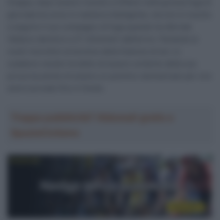
Grappa, dopo essere riuscito a infilarsi nella grossa fuga di
giornata ha corso in maniera intelligente, ma non è riuscito
a seguire il suo compagno di fuga quando ha sferrato
l’attacco decisivo a 27 chilometri dall’arrivo. Parlando ai
nostri microfoni al termine della frazione di ieri, lo
scalatore veneto ha detto di essere contento della sua
prova ma anche di essere un pochino rammaricato per non
averci provato fino in fondo.
Troppa pubblicità? Abbonati gratis a
SpazioCiclismo