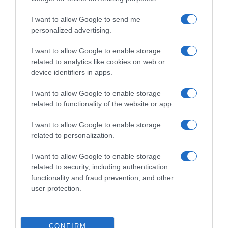
Amstel Gold Race 2026,
Vuelta a España 2025, Marco
Marco Frigo grande
Frigo ancora sul podio di
I want to allow Google to send me
protagonista: “L’azione da
giornata: “Un po’ di rimpianti,
personalized advertising.
lontano era preparata, devo
ma Pedersen chiudeva tutto –
imparare a gestire i finali”
Ha meritato la vittoria”
I want to allow Google to enable storage
19 Aprile 2026, 17:55
7 Settembre 2025, 18:41
related to analytics like cookies on web or
device identifiers in apps.
I want to allow Google to enable storage
related to functionality of the website or app.
Commenta
I want to allow Google to enable storage
related to personalization.
I want to allow Google to enable storage
© Copyright 2026, All Rights Reserved Designed by
related to security, including authentication
functionality and fraud prevention, and other
©SpazioCiclismo
Preferenze Privacy
user protection.
Contatti
Redazione
Privacy & Cookie Policy
Pubblicità
Lavora con noi
VeloPro
CONFIRM