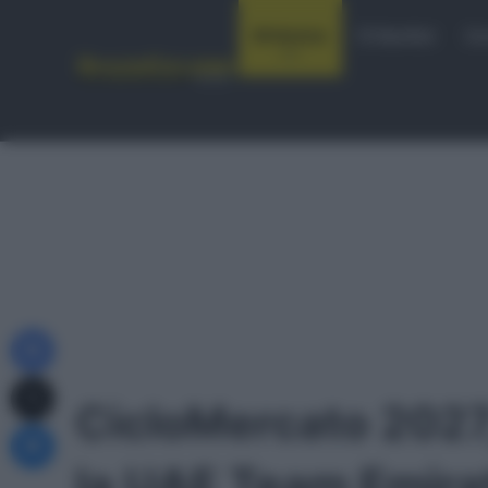
Notizie
Startlist
Co
Facebook
X
CicloMercato 2027
Messenger
la UAE Team Emir