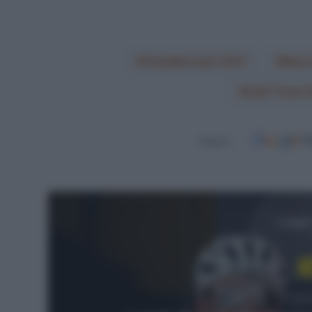
CicloMercato 2027
Marc
UAE Team E
Seguici
Leggi
W
6 Agos