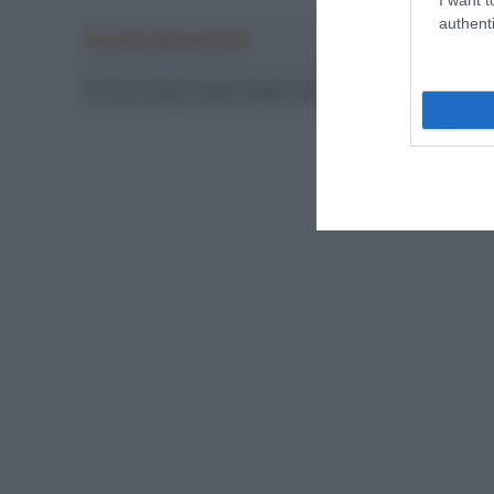
authenti
Ascolta SpazioTalk!
Ci trovi anche sulle migliori piattaforme di streamin