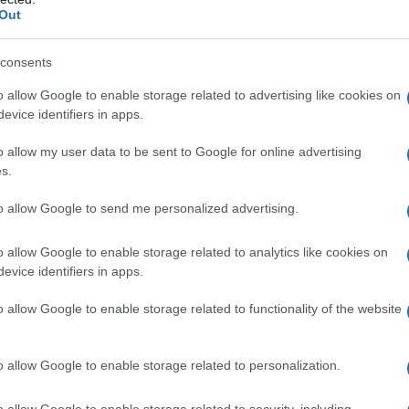
Out
consents
o allow Google to enable storage related to advertising like cookies on
evice identifiers in apps.
o allow my user data to be sent to Google for online advertising
s.
to allow Google to send me personalized advertising.
le fughe da lontano, compresa l’azione che gli permise di
uest’anno protagonista all’attacco alla
Liegi – Bastogne –
o allow Google to enable storage related to analytics like cookies on
iuso al decimo posto.
evice identifiers in apps.
o allow Google to enable storage related to functionality of the website
a 2026: montepremi minimo di 5.000€!
o allow Google to enable storage related to personalization.
a 2026: montepremi minimo di 5.000€!
o allow Google to enable storage related to security, including