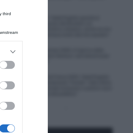
costretto al ritiro
7 Agosto 2026, 9:47
 third
UAE Emirates XRG, Tadej Pogačar guarda al
futuro: “Nel 2027 punto alla Roubaix e al
Mondiale, nel 2028 all’oro olimpico, anche se non
Downstream
è una cosa che interessa molto alla mia squadra”
7 Agosto 2026, 9:02
er and store
Tour de France Femmes 2026, è il giorno della
to grant or
scalata al mitico Mont Ventoux: sarà decisiva per
il successo finale?
ed purposes
7 Agosto 2026, 8:00
Un anno fa… Tour de France 2025, Tadej Pogačar
e la UAE hanno volutamente “frenato” nelle ultime
tappe? “Lungo le strade iniziavano a sentirsi versi
di disapprovazione del pubblico”
Pagina
Prossima
precedente
Pagina
Seguici qui