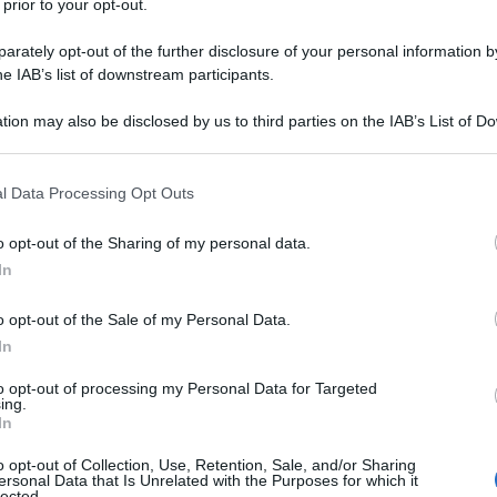
 prior to your opt-out.
rately opt-out of the further disclosure of your personal information by
he IAB’s list of downstream participants.
tion may also be disclosed by us to third parties on the IAB’s List of 
 that may further disclose it to other third parties.
 that this website/app uses one or more Google services and may gath
l Data Processing Opt Outs
er tessere trame di mercato e il nome nuovo in questo
including but not limited to your visit or usage behaviour. You may click 
 to Google and its third-party tags to use your data for below specifi
del Grappa è in scadenza di contratto con la
NSN Cycling
o opt-out of the Sharing of my personal data.
ogle consent section.
io per la
Gazzetta dello Sport
, sarebbe molto vicino a una
In
a stagione. Una buona notizia per l’italiano che nel corso di
li in squadra e che sarà sicuramente utile nel team di
Tadej
o opt-out of the Sale of my Personal Data.
In
to opt-out of processing my Personal Data for Targeted
ing.
azioCiclismo
In
o opt-out of Collection, Use, Retention, Sale, and/or Sharing
ersonal Data that Is Unrelated with the Purposes for which it
lected.