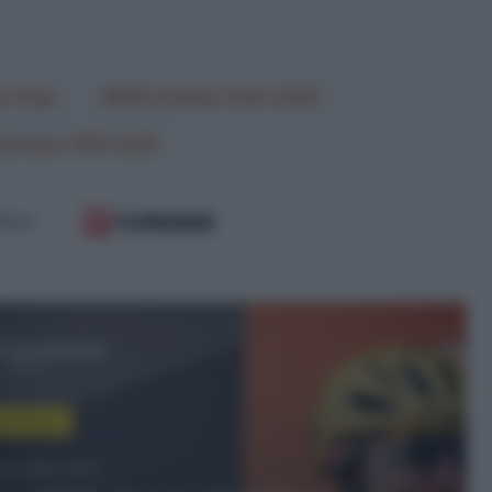
o Frigo
NSN Cycling Team 2026
mirates XRG 2026
 il prossimo
orldTour
to 2026, 12:13