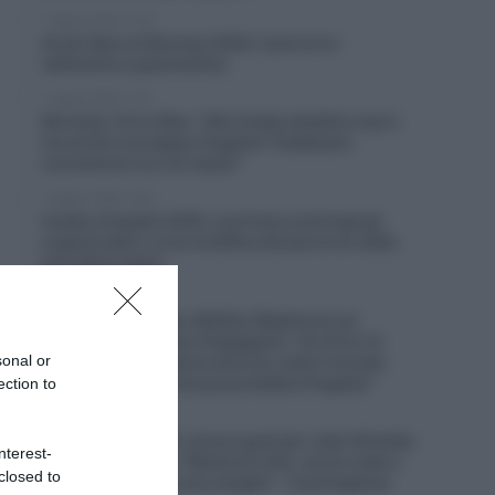
7 Agosto 2026, 11:45
Arctic Race of Norway 2026, il percorso
(altimetrie e planimetrie)
7 Agosto 2026, 11:27
Movistar, Enric Mas: “Alla Vuelta obiettivo top 5,
ma anche una tappa; Pogačar? Dobbiamo
concentrarci su noi stessi”
7 Agosto 2026, 10:54
Vuelta a España 2026, una frana costringe gli
organizzatori a una modifica del percorso della
penultima tappa
7 Agosto 2026, 10:38
Visma|Lease a Bike, Mattias Skjelmose sul
connazionale Jonas Vingegaard: “Su di lui c’è
sonal or
sempre una pressione enorme, tutto il mondo
pensa sia l’unico che possa battere Pogačar”
ection to
7 Agosto 2026, 10:20
UAE Emirates XRG, ancora guai per João Almeida,
nterest-
caduto in Polonia: “Niente di rotto, ma ho male a
closed to
un ginocchio ed a una caviglia” – Il portoghese