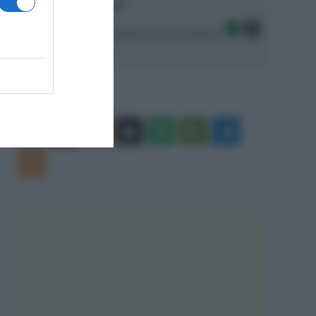
Ascolta SpazioTalk!
Seguici sulle migliori piattaforme di streaming:
Facebook
X
You
Apple
Spotify
Google
Telegram
Tube
Play
RSS