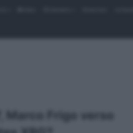
rse
Video
Calendario
Sintesi Gare
Classi
, Marco Frigo verso
ates XRG?