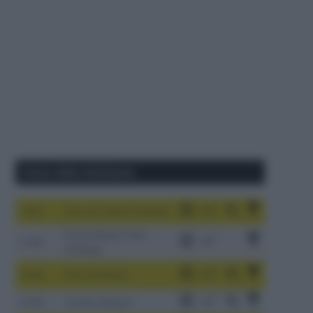
Corse della Settimana
1-9/8
Tour de France Femmes
China Xizang Trans-
2-6/8
Himalaya
3-9/8
Giro di Polonia
4-8/8
Vuelta a Burgos