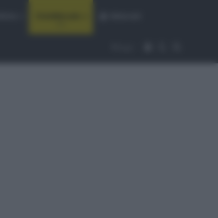
fiche
CicloMercato
Abbonati
Accedi
Cambia aspet
Cerca
Segui