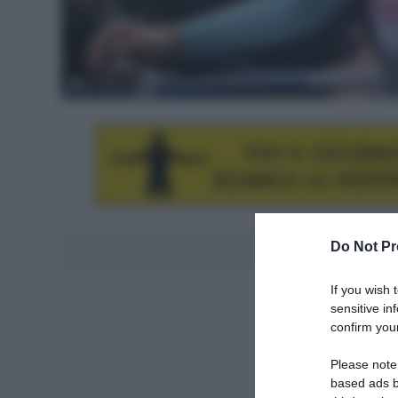
© Sirotti
Do Not Pr
Aggiungici al
If you wish 
sensitive in
confirm your
Please note
based ads b