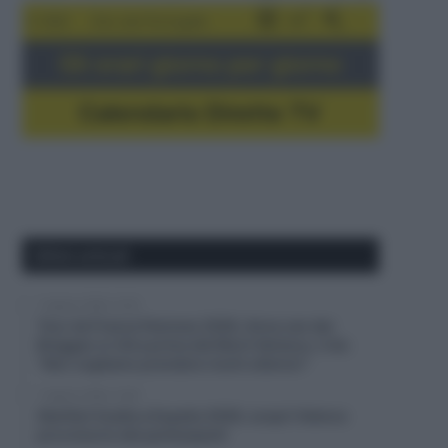
5-16/8
Giro del Portogallo
Gli orari giorno per giorno
Calendario Dirette TV
Ultimi articoli
7 Agosto 2026, 12:25
Tour de France Femmes 2026, Anna van der
Breggen si ritira prima del Mont Ventoux, il ds:
“Non vogliamo prendere rischi ulteriori”
7 Agosto 2026, 12:00
Startlist Vuelta a España 2026, scopri l’elenco
provvisorio dei partecipanti