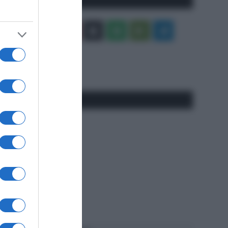
Facebook
X
You
Apple
Spotify
Google
Telegram
Tube
Play
RSS
#SpazioTalk