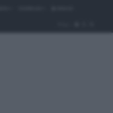
fiche
CicloMercato
Abbonati
Accedi
Cambia aspet
Cerca
Segui