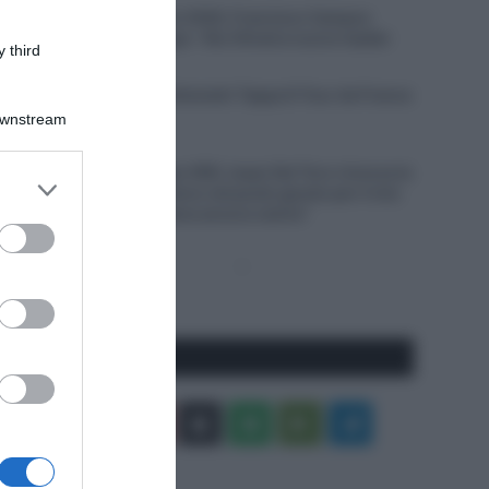
Giro del Portogallo 2026, Francisco Campos
vince la prima tappa – Rui Oliveira nuovo leader
 third
6 Agosto 2026, 18:13
VIDEO: Ultimi 4 Chilometri Tappa 6 Tour de France
Femmes 2026
Downstream
6 Agosto 2026, 18:10
UAE Team Emirates XRG, Isaac Del Toro rinnova la
er and store
propria fiducia: “Sono nel posto giusto per il mio
to grant or
futuro, il meglio deve ancora venire”
ed purposes
Pagina
Prossima
precedente
Pagina
Seguici qui
Facebook
X
You
Apple
Spotify
Google
Telegram
Tube
Play
RSS