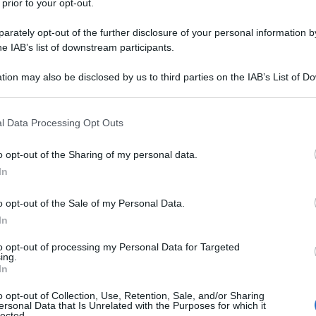
 prior to your opt-out.
rately opt-out of the further disclosure of your personal information by
he IAB’s list of downstream participants.
tion may also be disclosed by us to third parties on the IAB’s List of 
 that may further disclose it to other third parties.
 that this website/app uses one or more Google services and may gath
e 2026
, svoltasi sabato 13 giugno.
l Data Processing Opt Outs
including but not limited to your visit or usage behaviour. You may click 
 to Google and its third-party tags to use your data for below specifi
o opt-out of the Sharing of my personal data.
ogle consent section.
azioCiclismo
In
o opt-out of the Sale of my Personal Data.
In
to opt-out of processing my Personal Data for Targeted
ing.
In
o opt-out of Collection, Use, Retention, Sale, and/or Sharing
ersonal Data that Is Unrelated with the Purposes for which it
lected.