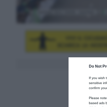
Aggiungici al
Do Not Pr
If you wish 
sensitive in
confirm your
Please note
based ads b