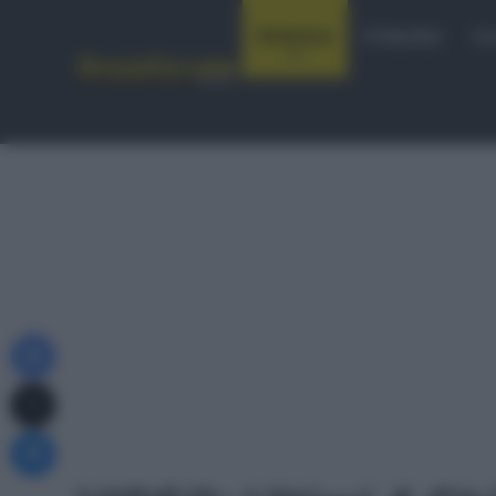
Notizie
Startlist
Co
Facebook
X
Messenger