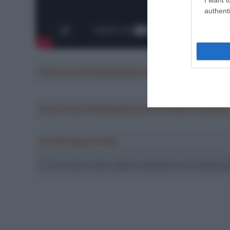
authenti
Crea la tua Fantasquadra per la Vuelta a Españ
Crea la tua Fantasquadra per la Vuelta a Españ
Ascolta SpazioTalk!
Ci trovi anche sulle migliori piattaforme di streamin