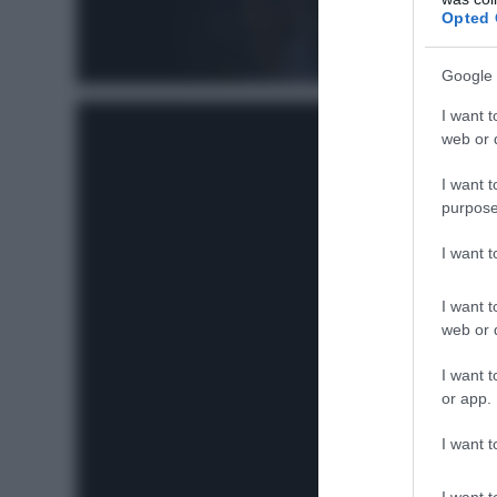
Opted 
Google 
I want t
web or d
I want t
purpose
I want 
I want t
web or d
I want t
or app.
I want t
I want t