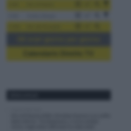
3-9/8
Giro di Polonia
4-8/8
Vuelta a Burgos
5-16/8
Giro del Portogallo
Gli orari giorno per giorno
Calendario Dirette TV
Ultimi articoli
6 Agosto 2026, 20:02
Giro di Polonia 2026, Christian Scaroni a un soffio
dalla vittoria: “C’è dispiacere, ci sono andato
vicino; negli ultimi 300 metri ho dato tutto”