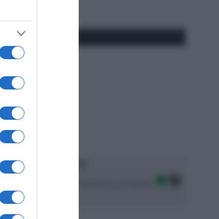
#SpazioTalk
Ascolta SpazioTalk!
Seguici sulle migliori piattaforme di streaming: