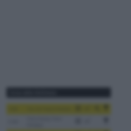
Corse della Settimana
1-9/8
Tour de France Femmes
China Xizang Trans-
2-6/8
Himalaya