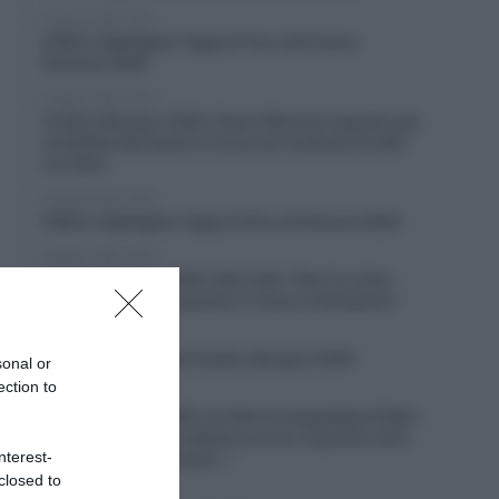
6 Agosto 2026, 19:57
VIDEO: Highlights Tappa 6 Tour de France
Femmes 2026
6 Agosto 2026, 19:53
Vuelta a Burgos 2026, Gianni Moscon espulso per
condotta impropria in corsa nei confronti di altri
corridori
6 Agosto 2026, 19:40
VIDEO: Highlights Tappa 4 Giro di Polonia 2026
6 Agosto 2026, 19:35
Vuelta a Burgos 2026, Felix Gall: “Non ho vinto
molto in carriera, quando ci riesco è fantastico”
6 Agosto 2026, 19:25
VIDEO: Terza tappa Vuelta a Burgos 2026
sonal or
ection to
6 Agosto 2026, 18:50
Giro di Polonia 2026, la vittoria inaspettata di Bart
Lemmen: “Dopo la caduta non ero neanche certo
nterest-
di riuscire a continuare…”
closed to
6 Agosto 2026, 18:26