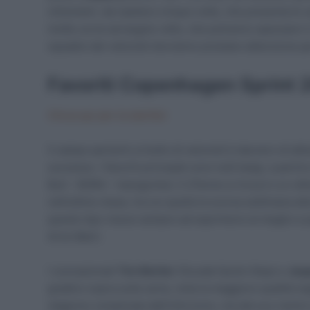
chilometri, da ripetere cinque volte, che presenta le sol
molte curve ad angolo retto, che potranno spezzare il
squadre dei velocisti dovranno prestare attenzione p
Favoriti Copenhagen Sprint 
Clicca qui per la startlist
Il campo partenti a livello di velocisti è davvero di al
successo. I favoriti principali sono tutti belgi, a parti
Bull – BORA – hansgrohe). Il 27enne si trova in un otti
nell’ultimo mese, tra cui quella la scorsa settimana al
questo tipo riesce sempre ad esprimersi al meglio e 
Arne Marit.
I connazionali
Tim Merlier
(Soudal Quick-Step) e
Jasp
gradino sopra sulla carta, vista la maggiore qualità ne
stagione complicata dall’infortunio, ma dal suo rientro