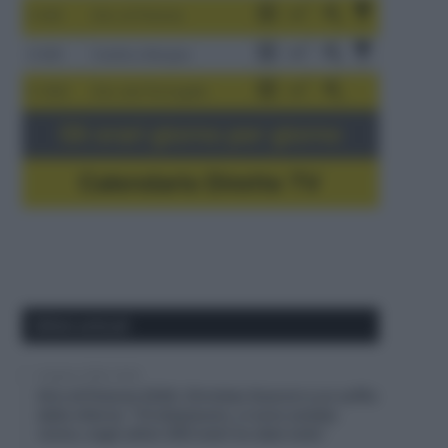
3-9/8
Giro di Polonia
4-8/8
Vuelta a Burgos
5-16/8
Giro del Portogallo
Gli orari giorno per giorno
Calendario Dirette TV
Ultimi articoli
6 Agosto 2026, 20:02
Giro di Polonia 2026, Christian Scaroni a un soffio
dalla vittoria: “C’è dispiacere, ci sono andato
vicino; negli ultimi 300 metri ho dato tutto”