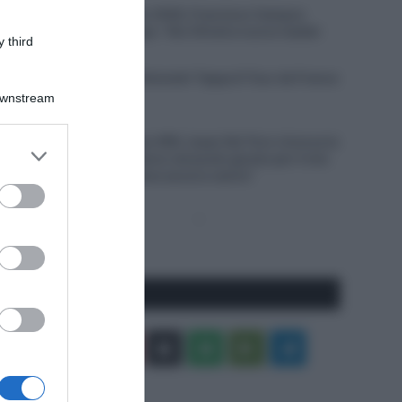
Giro del Portogallo 2026, Francisco Campos
vince la prima tappa – Rui Oliveira nuovo leader
 third
6 Agosto 2026, 18:13
VIDEO: Ultimi 4 Chilometri Tappa 6 Tour de France
Femmes 2026
Downstream
6 Agosto 2026, 18:10
UAE Team Emirates XRG, Isaac Del Toro rinnova la
er and store
propria fiducia: “Sono nel posto giusto per il mio
to grant or
futuro, il meglio deve ancora venire”
ed purposes
Pagina
Prossima
precedente
Pagina
Seguici qui
Facebook
X
You
Apple
Spotify
Google
Telegram
Tube
Play
RSS