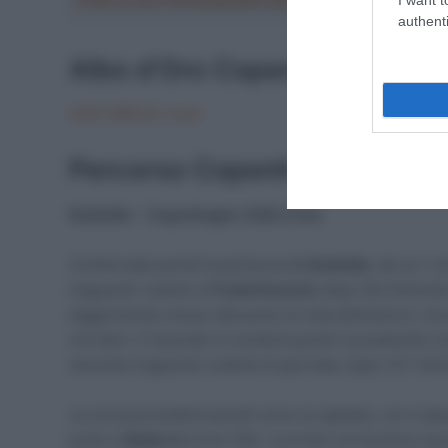
authenti
Albo d’Oro Copenhagen Spri
2025 MEEUS Jordi
Percorso Copenhagen Sprin
Roskilde – Copenhagen (228,2 km)
Confermata quindi la partenza da
Roskilde
, da cui i 
traguardo volante a
Frederikssund
, dopo 36 chilometr
leggermente mosso dal punto di vista altimetrico, ma 
corridori. Il tracciato si snoderà quindi nuovamente v
secondo traguardo volante di giornata, dopo 127 chilo
La corsa procederà quindi verso la capitale, con il pas
posto a
Rødovre
al km 158. I corridori arriveranno qu