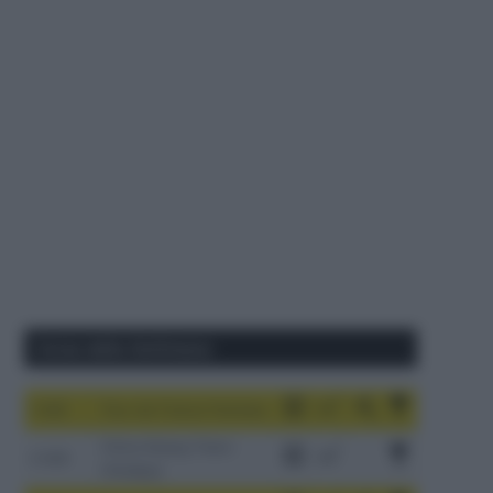
Corse della Settimana
1-9/8
Tour de France Femmes
China Xizang Trans-
2-6/8
Himalaya