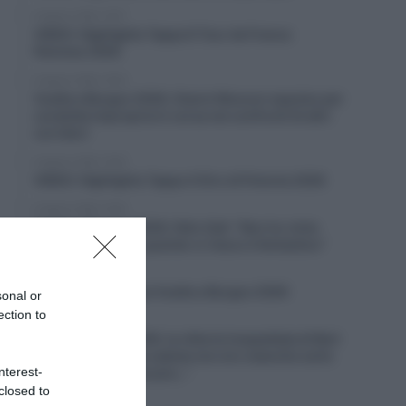
6 Agosto 2026, 19:57
VIDEO: Highlights Tappa 6 Tour de France
Femmes 2026
6 Agosto 2026, 19:53
Vuelta a Burgos 2026, Gianni Moscon espulso per
condotta impropria in corsa nei confronti di altri
corridori
6 Agosto 2026, 19:40
VIDEO: Highlights Tappa 4 Giro di Polonia 2026
6 Agosto 2026, 19:35
Vuelta a Burgos 2026, Felix Gall: “Non ho vinto
molto in carriera, quando ci riesco è fantastico”
6 Agosto 2026, 19:25
VIDEO: Terza tappa Vuelta a Burgos 2026
sonal or
ection to
6 Agosto 2026, 18:50
Giro di Polonia 2026, la vittoria inaspettata di Bart
Lemmen: “Dopo la caduta non ero neanche certo
nterest-
di riuscire a continuare…”
closed to
6 Agosto 2026, 18:26