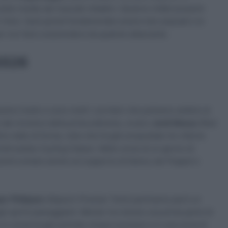
ite insidie dei tracciati cittadini. Saranno infatti presenti
 ritmo. Sarà quindi fondamentale essere ben piazzati e le
er non farsi sorprendere da qualche attaccante.
2026
tissimo livello e sono molti i corridori che potranno ambire al
re dal vincitore della prima edizione, ovvero
Jordi Meeus
(Red
mo stato di forma, visto che ha già conquistato tre vittorie
la Bruxelles Cycling Classic. Nelle corse di un giorno di
potrà contare anche sul supporto di Danny van Poppel e
er Philipsen
(Alpecin-Premier Tech) partiranno però un
gli sprint pianeggianti. Merlier ha vissuto una prima parte di
 in corsa ha già centrato cinque successi e in una corsa di