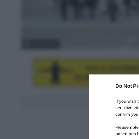
© Getty Images
Do Not Pr
If you wish 
Aggiungici al
sensitive in
confirm your
Please note
based ads b