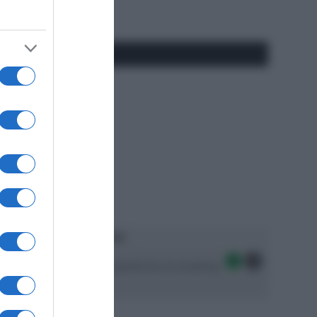
#SpazioTalk
Ascolta SpazioTalk!
Seguici sulle migliori piattaforme di streaming: