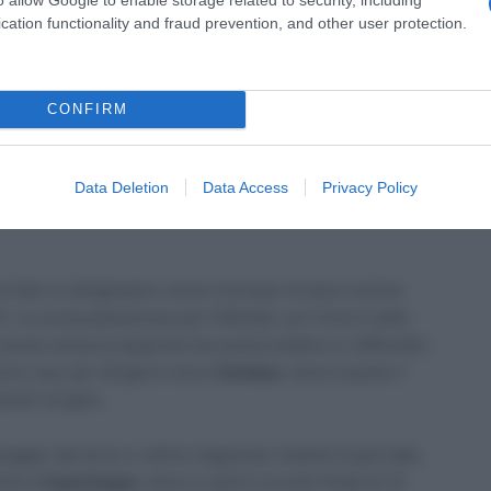
cation functionality and fraud prevention, and other user protection.
nt
CONFIRM
t 2026
Data Deletion
Data Access
Privacy Policy
corridori si dirigeranno verso nord per trovare il primo
i. La corsa passerà poi per Hillerød, con l’unico tratto
senza nessuna asperità che possa mettere in difficoltà i
erso sud, per dirigersi verso
Ganløse
, dove è posto il
metri di gara.
saggio dal terzo e ultimo traguardo volante di giornata,
indi a
Copenhagen
, dove ci sarà il circuito finale di 10