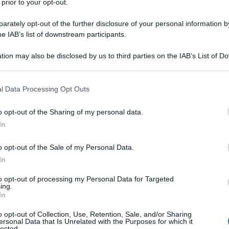
 prior to your opt-out.
rately opt-out of the further disclosure of your personal information by
he IAB’s list of downstream participants.
tion may also be disclosed by us to third parties on the IAB’s List of 
 that may further disclose it to other third parties.
 that this website/app uses one or more Google services and may gath
l Data Processing Opt Outs
including but not limited to your visit or usage behaviour. You may click 
 to Google and its third-party tags to use your data for below specifi
o opt-out of the Sharing of my personal data.
ogle consent section.
one della
Copenhagen Sprint 2026
, corsa WorldTour che si
In
, questa gara è stata ideata per i velocisti con un percorso
a capitale. Il tracciato prevede 228,2 chilometri da Roskilde
o opt-out of the Sale of my Personal Data.
ente, ma invariato nei tratti principali. Al via saranno
In
ungono sei formazioni Professional, tra cui l’italiana Polti
to opt-out of processing my Personal Data for Targeted
ivello, con la presenza di quasi tutti i principali velocisti del
ing.
In
nale.
o opt-out of Collection, Use, Retention, Sale, and/or Sharing
ersonal Data that Is Unrelated with the Purposes for which it
azioCiclismo
lected.