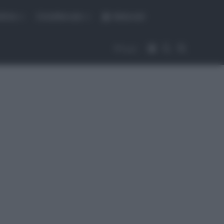
fiche
CicloMercato
Abbonati
Accedi
Cambia aspet
Cerca
Segui