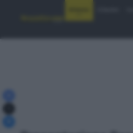
Notizie
Startlist
Co
Facebook
X
Messenger