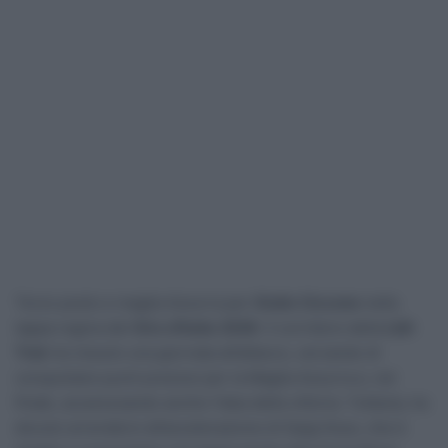
Terzo posto e maglia Azzurra per
Giulio Ciccone
nella
tappa regina del
Giro d’Italia 2026
. Il corridore della
Lidl-
Trek
ha vissuto una giornata all’attacco, cercando di
conquistare punti preziosi per la Maglia Azzurra e, nel
finale, accarezzando anche l’idea della vittoria. Tuttavia, ha
dovuto arrendersi all’accelerazione di Sepp Kuss, che è