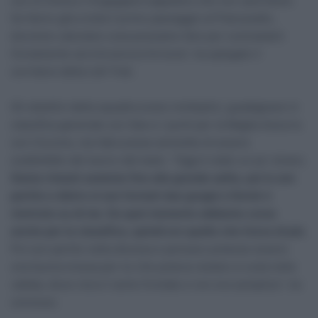
con la Visma e Vingegaard sappiamo che non sarà facile.
Se fanno già a tutta il primo passaggio al Piancavallo,
dovremo calcolare cosa possiamo fare per contrastarli.
Ovviamente servirà ancora fortuna”, ha spiegato il
corridore della Lidl-Trek.
Gli obiettivi della squadra erano molteplici, guadagnare in
classifica generale con Gee e i punti per la Maglia Azzurra
con Ciccone, ma l’abruzzese ammette di essere
soddisfatto del lavoro del team. “Oggi è stato un po’ strano.
Siamo rimasti assieme fino alla grande salita, poi io son
partito e dietro si son formati due gruppi e Derek è
rientrato su di me. Da quel momento abbiamo corso
anche per la classifica, quindi ero quello che tirava di più.
Poi son partito nella discesa e pensavo potesse essere
una buona mossa per lui che poteva restare a ruota nella
vallata, dove c’era il vento frontale e non era semplice”, ha
concluso.