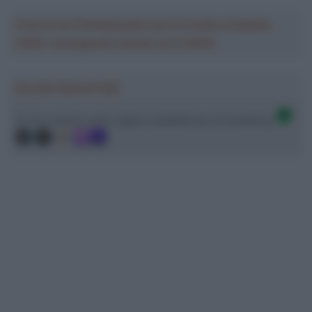
Crea la tua Fantasquadra per la Vuelta a España
2026: montepremi minimo di 5.000€!
Ascolta SpazioTalk!
Ci trovi anche sulle migliori piattaforme di streaming