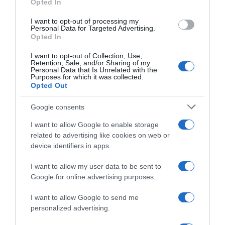
Opted In
grant or deny consent to Google and its third-party tags to
use your data for below specified purposes in below Google
I want to opt-out of processing my
Giro di Polonia 2026, tripletta
Vuelta a España 2026, a
consent section.
Personal Data for Targeted Advertising.
per Jonathan Milan! 3°
rischio la partecipazione di
Opted In
Alessandro Romele, 5° Daniel
Thibau Nys, che deve
Skerl
recuperare da un’infezione
I want to opt-out of Collection, Use,
Retention, Sale, and/or Sharing of my
5 Agosto 2026, 16:33
4 Agosto 2026, 19:59
Personal Data that Is Unrelated with the
Purposes for which it was collected.
Opted Out
Google consents
I want to allow Google to enable storage
related to advertising like cookies on web or
device identifiers in apps.
I want to allow my user data to be sent to
Google for online advertising purposes.
Giro di Polonia 2026,
Giro di Polonia 2026,
Jonathan Milan fa subito bis:
Jonathan Milan si impone
I want to allow Google to send me
“È stato caotico, ma mi sono
nettamente su Paul Magnier!
personalized advertising.
divertito. Mi ha sorpreso
3° Matteo Malucelli, 5° Daniel
l’azione di Romele”
Skerl