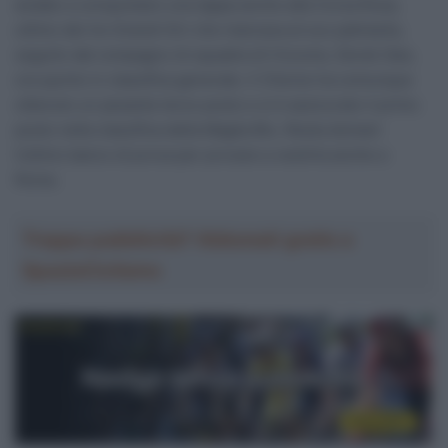
andato a conquistare una tappa anche alla Corsa Rosa,
ultimo dei tre Grandi Giri che mancava al suo palmarès,
seguito dal compagno di squadra di Ciccone, Derek Gee,
ora quinto in classifica generale. Il 31enne ha comunque
ottenuto un pesante terzo posto e si è assicurato il primo
posto nella classifica della Maglia Blu. Resta domani
l’ultimo banco di prova per provare a vestirla anche a
Roma.
Troppa pubblicità? Abbonati gratis a
SpazioCiclismo