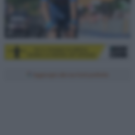
© Sirotti
Aggiungici alle tue fonti preferite