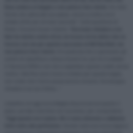
Kuss andava al doppio e non potevo fare niente.
Ho visto
Derek che saliva del suo passo, ma ero a tutta e lui è
andato dritto per arrivare secondo”. Sulla questione di
Rubio, Ciccone ha poi chiarito: “
Dovreste chiedere a lui.
Non ho niente contro di lui, lui invece mi ha detto che ce
l’aveva con me per quanto successo al KM Red Bull, ma
non potevo farci niente.
Era qualcosa che si giocavano gli
uomini di classifica e voleva vincerlo lui, poi mi è scattato
in faccia al GPM e non me lo aspettavo questo scatto senza
motivo. Alla fine sono l’unico a lottare per questa maglia,
non credo che il terzo possa ancora vincerla. Ora bisogna
chiedere a lui se è felice…”
L’obiettivo di oggi era la Maglia Azzurra ed era questo il
piano, portato a termine con successo, per conquistarla:
“
Oggi questo era il piano. Mi ci sono attenuto e abbiamo
fatto tutto alla perfezione
. Domani sarà una nuova tappa e