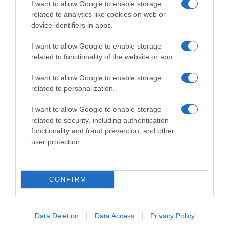
I want to allow Google to enable storage
4 Agosto 2026, 18:20
4 Agosto 2026, 16:28
related to analytics like cookies on web or
device identifiers in apps.
I want to allow Google to enable storage
related to functionality of the website or app.
Commenta
I want to allow Google to enable storage
related to personalization.
I want to allow Google to enable storage
© Copyright 2026, All Rights Reserved Designed by
related to security, including authentication
functionality and fraud prevention, and other
©SpazioCiclismo
Preferenze Privacy
user protection.
Contatti
Redazione
Privacy & Cookie Policy
Pubblicità
Lavora con noi
VeloPro
CONFIRM
Facebook
X
You
Apple
Spotify
Google
Telegram
RSS
Tube
Play
Data Deletion
Data Access
Privacy Policy