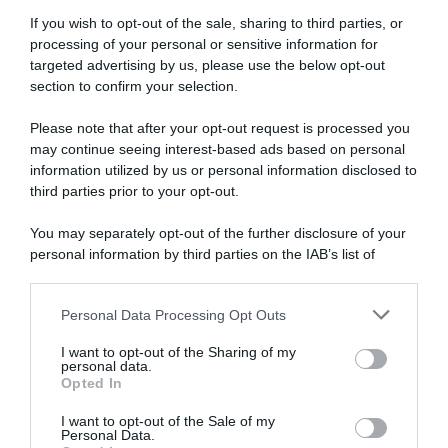
Articoli correlati
If you wish to opt-out of the sale, sharing to third parties, or
processing of your personal or sensitive information for
targeted advertising by us, please use the below opt-out
section to confirm your selection.
Please note that after your opt-out request is processed you
may continue seeing interest-based ads based on personal
information utilized by us or personal information disclosed to
Giro di Polonia 2026,
Vuelta a Burgos 2026, Oscar
Jonathan Milan fa tripletta:
Onley supera Giulio Ciccone
third parties prior to your opt-out.
“Ho lavorato duramente per
allo sprint
raggiungere questo livello; la
You may separately opt-out of the further disclosure of your
5 Agosto 2026, 16:58
fuga? Ho visto due corridori
personal information by third parties on the IAB’s list of
attaccati e mi son detto:
downstream participants.
perché non seguirli?”
5 Agosto 2026, 19:43
Personal Data Processing Opt Outs
This information may also be disclosed by us to third parties
on the IAB’s List of Downstream Participants that may further
I want to opt-out of the Sharing of my
disclose it to other third parties.
personal data.
Opted In
Please note that this website/app uses one or more Google
services and may gather and store information including but
I want to opt-out of the Sale of my
Personal Data.
not limited to your visit or usage behaviour. You may click to