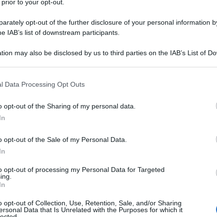
 prior to your opt-out.
le tue fonti preferite
rately opt-out of the further disclosure of your personal information by
he IAB’s list of downstream participants.
tion may also be disclosed by us to third parties on the IAB’s List of 
 that may further disclose it to other third parties.
 that this website/app uses one or more Google services and may gath
l Data Processing Opt Outs
including but not limited to your visit or usage behaviour. You may click 
 to Google and its third-party tags to use your data for below specifi
o opt-out of the Sharing of my personal data.
ogle consent section.
In
o opt-out of the Sale of my Personal Data.
In
to opt-out of processing my Personal Data for Targeted
ing.
avanti in questo
Tour de France 2025
. La débacle dei suoi
In
Jonas Vingegaard
pesantemente respinti da
Tadej Pogacar
isto che ora davanti a loro ci sono anche
Remco Evenepoel
o opt-out of Collection, Use, Retention, Sale, and/or Sharing
ersonal Data that Is Unrelated with the Purposes for which it
els). Ovviamente, il riferimento principale è lo sloveno, dal
lected.