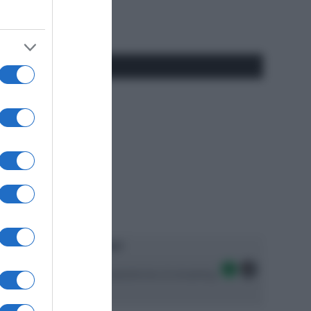
RSS
#SpazioTalk
Ascolta SpazioTalk!
Seguici sulle migliori piattaforme di streaming: