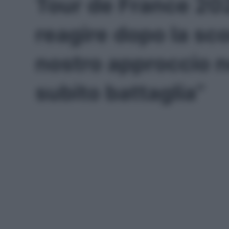
Tour de France 20
reagire dopo la scon
nostro approccio 
subito battaglia”