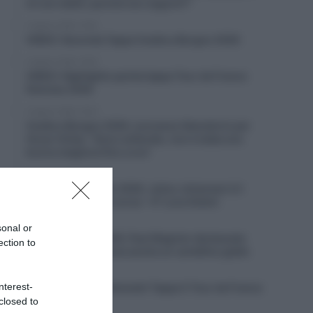
mi son detto: perché non seguirli?”
5 Agosto 2026, 19:35
VIDEO: Seconda Tappa Vuelta a Burgos 2026
5 Agosto 2026, 19:30
VIDEO: Highlights quinta tappa Tour de France
Femmes 2026
5 Agosto 2026, 19:23
Vuelta a Burgos 2026, successo liberatorio per
Oscar Onley: “Sono sollevato, non è stata una
buona stagione fino a ora”
5 Agosto 2026, 18:29
Giro del Portogallo 2026, Julius Johansen è il
primo leader della corsa – 4° Luca Giaimi
5 Agosto 2026, 18:14
sonal or
Giro di Polonia 2026, Paul Magnier declassato
ection to
dopo la volata: riceve anche un cartellino giallo
5 Agosto 2026, 18:07
nterest-
VIDEO: Ultimi 3 chilometri Tappa 5 Tour de France
Femmes 2026
closed to