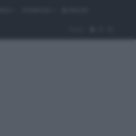
fiche
CicloMercato
Abbonati
Accedi
Cambia aspet
Cerca
Segui