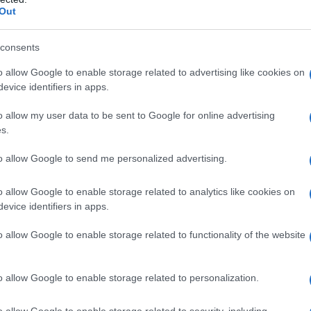
Out
2” e sul quale sono basati ovviamente tutti i calcoli e
consents
azioCiclismo
o allow Google to enable storage related to advertising like cookies on
evice identifiers in apps.
o allow my user data to be sent to Google for online advertising
s.
to allow Google to send me personalized advertising.
o allow Google to enable storage related to analytics like cookies on
evice identifiers in apps.
o allow Google to enable storage related to functionality of the website
o allow Google to enable storage related to personalization.
ej, quindi chiaramente non può essere una scusante per una
o allow Google to enable storage related to security, including