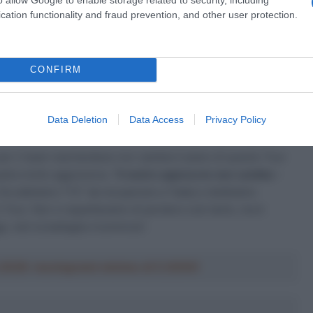
rtivo
Grischa Niermann
dopo la conclusione della tappa –
cation functionality and fraud prevention, and other user protection.
ente vinto, ma
ci aspettavamo un tempo migliore da Jonas
egia da fare, si tratta di spingere dall’inizio alla fine,
o un problema, ma Jonas non ha avuto la forza necessaria
CONFIRM
a 2026: montepremi minimo di 5.000€!
Data Deletion
Data Access
Privacy Policy
er il team neerlandese non cambia il piano di questo Tour
adra molto aggressiva. “
Il nostro approccio non cambia
–
ra abbiamo 1’13” da recuperare a Tadej e dobbiamo
 Tour. Non ci aspettavamo di perdere così tanto, ma è
 ndr) la battaglia ricomincia”.
a 2026: montepremi minimo di 5.000€!