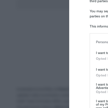
third parties
Aggiungici al
You may sepa
parties on t
This informa
Participants
Please note
Persona
information 
deny consent
I want t
in below Go
Opted 
I want t
Opted 
I want 
Advertis
Incassata la sconfitta, la
Visma | Lease a Bike guarda
Opted 
capitani nella cronometro vede
Matteo Jorgenson
e
(UAE Team Emirates XRG), soprattutto, ma non solo, v
I want t
of my P
(Soudal Quick-Step) e
Kévin Vauquelin
(Arkéa-B&B Hot
was col