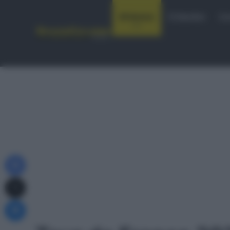
Notizie
Startlist
Co
Facebook
X
Messenger