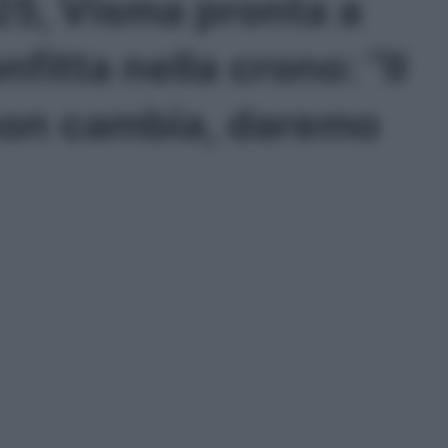
25, Visma pronta a
fitta nella crono: “Il
non cambia, daremo