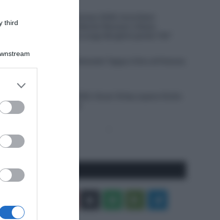
5 Agosto 2026, 18:00
Tour de France Femmes 2026, furia Demi
 third
Vollering! Battute Marlen Reusser e Kasia
Niewiadoma, Elisa Longo Borghini perde 1’43”
5 Agosto 2026, 17:22
Downstream
VIDEO: Ultimi 3 Chilometri Tappa 3 Giro di Polonia
2026
er and store
5 Agosto 2026, 16:58
to grant or
Vuelta a Burgos 2026, Oscar Onley supera Giulio
ed purposes
Ciccone allo sprint
Pagina
Prossima
precedente
Pagina
Seguici qui
Facebook
X
You
Apple
Spotify
Google
Telegram
Tube
Play