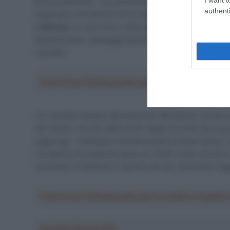
prova sottotono – ha commentato ieri il direttore spo
authenti
Sapevamo che Remco era il favorito e ha prevedibilm
e Matteo
. In una crono come questa non c’è grande strat
facendo bene i passaggi tecnici. E questo non è stat
stavolta”.
Crea la tua Fantasquadra per la Vuelta a Españ
Un risultato dunque decisamente deludente, ma che p
de France, che sin dalle prime tappe ha visto una squ
aggiunge – Dobbiamo semplicemente andare avanti. O
recuperare da qualche parte se Jonas vuole vincere il
successo. E dobbiamo ripartire da qui, da domani (oggi,
Crea la tua Fantasquadra per la Vuelta a Españ
Ascolta SpazioTalk!