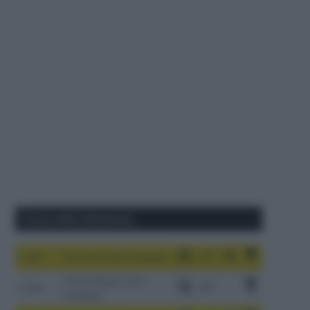
Corse della Settimana
1-9/8
Tour de France Femmes
China Xizang Trans-
2-6/8
Himalaya