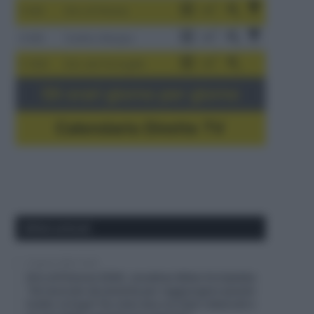
3-9/8
Giro di Polonia
4-8/8
Vuelta a Burgos
5-16/8
Giro del Portogallo
Gli orari giorno per giorno
Calendario Dirette TV
Ultimi articoli
5 Agosto 2026, 19:43
Giro di Polonia 2026, Jonathan Milan fa tripletta:
“Ho lavorato duramente per raggiungere questo
livello; la fuga? Ho visto due corridori attaccati e