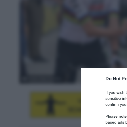
Do Not Pr
© ASO / Billy Ceusters
If you wish 
sensitive in
confirm your
Please note
based ads b