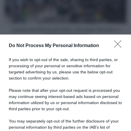
si
conferma
in
Ecuador
Campionati Nazionali 2025, Jhonatan Narváez si
conferma in Ecuador
Do Not Process My Personal Information
Articoli correlati
If you wish to opt-out of the sale, sharing to third parties, or
processing of your personal or sensitive information for
targeted advertising by us, please use the below opt-out
section to confirm your selection.
Please note that after your opt-out request is processed you
may continue seeing interest-based ads based on personal
information utilized by us or personal information disclosed to
Decathlon CMA CGM,
Tour de France 2026, ultima
stagione finita per Johannes
partecipazione per Julian
third parties prior to your opt-out.
Staune-Mittet a causa di una
Alaphilippe? “Non c’è nulla di
stenosi alle arterie iliache:
ufficiale, ma non aspettatevi
You may separately opt-out of the further disclosure of your
“Sentivo di correre con il
di rivedermi”
personal information by third parties on the IAB’s list of
freno tirato”