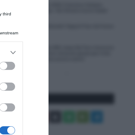
Giro del Portogallo 2026, Francisco Campos
vince la prima tappa – Rui Oliveira nuovo leader
 third
6 Agosto 2026, 18:13
VIDEO: Ultimi 4 Chilometri Tappa 6 Tour de France
Femmes 2026
Downstream
6 Agosto 2026, 18:10
UAE Team Emirates XRG, Isaac Del Toro rinnova la
er and store
propria fiducia: “Sono nel posto giusto per il mio
to grant or
futuro, il meglio deve ancora venire”
ed purposes
Pagina
Prossima
precedente
Pagina
Seguici qui
Facebook
X
You
Apple
Spotify
Google
Telegram
Tube
Play
RSS