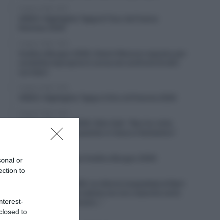
6 Agosto 2026, 19:57
VIDEO: Highlights Tappa 6 Tour de France
Femmes 2026
6 Agosto 2026, 19:53
Vuelta a Burgos 2026, Gianni Moscon espulso per
condotta impropria in corsa nei confronti di altri
corridori
6 Agosto 2026, 19:40
VIDEO: Highlights Tappa 4 Giro di Polonia 2026
6 Agosto 2026, 19:35
Vuelta a Burgos 2026, Felix Gall: “Non ho vinto
molto in carriera, quando ci riesco è fantastico”
6 Agosto 2026, 19:25
VIDEO: Terza tappa Vuelta a Burgos 2026
sonal or
ection to
6 Agosto 2026, 18:50
Giro di Polonia 2026, la vittoria inaspettata di Bart
Lemmen: “Dopo la caduta non ero neanche certo
nterest-
di riuscire a continuare…”
closed to
6 Agosto 2026, 18:26