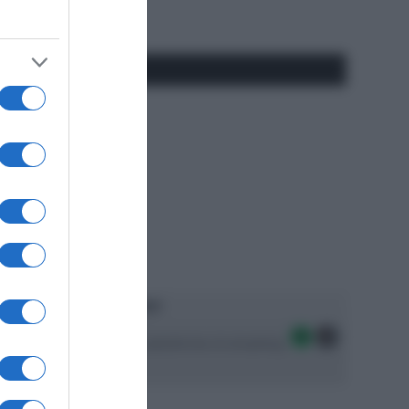
#SpazioTalk
Ascolta SpazioTalk!
Seguici sulle migliori piattaforme di streaming: