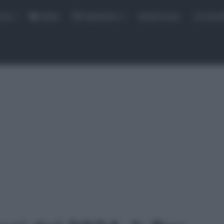
rse
Video
Calendario
Sintesi Gare
Classi