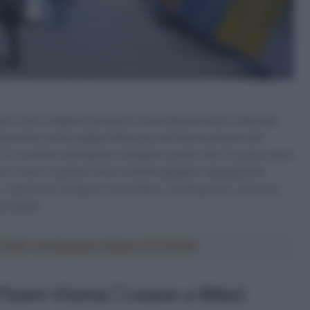
e che in appena sei giorni da professionista è stato già
la prima corsa a tappe della sua carriera (e proprio per
n corridore dal talento cristallino quello che lo scorso anno
enir e che in questo inizio di 2024 abbiamo rapidamente
 Venti anni compiuti a novembre, ha tempo per crescere,
a subito.
a 2026: montepremi minimo di 5.000€!
(Team Visma | Lease a Bike)