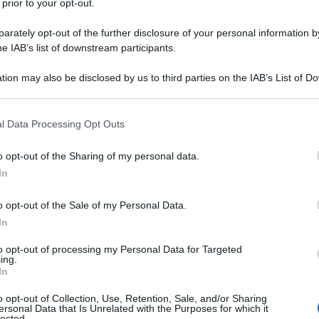
 prior to your opt-out.
rately opt-out of the further disclosure of your personal information by
he IAB’s list of downstream participants.
tion may also be disclosed by us to third parties on the IAB’s List of 
 that may further disclose it to other third parties.
 that this website/app uses one or more Google services and may gath
l Data Processing Opt Outs
including but not limited to your visit or usage behaviour. You may click 
 to Google and its third-party tags to use your data for below specifi
o opt-out of the Sharing of my personal data.
ogle consent section.
In
o opt-out of the Sale of my Personal Data.
oprofessionisti
più attesi. Come per ogni inizio di stagione,
In
i i giovani talenti che si affacciano per la prima volta in
to opt-out of processing my Personal Data for Targeted
re i risultati più interessanti quest’anno, ma ancor di più
ing.
In
so fino ad arrivare al primo, che sarà indicato domenica sera.
 basa su una votazione interna della redazione, in cui è
o opt-out of Collection, Use, Retention, Sale, and/or Sharing
ersonal Data that Is Unrelated with the Purposes for which it
edattore: non sono solo i risultati ottenuti finora a stabilire
lected.