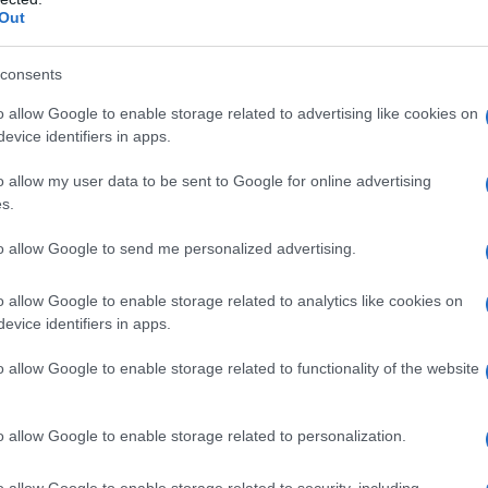
Out
consents
azioCiclismo
o allow Google to enable storage related to advertising like cookies on
evice identifiers in apps.
o allow my user data to be sent to Google for online advertising
s.
to allow Google to send me personalized advertising.
o allow Google to enable storage related to analytics like cookies on
evice identifiers in apps.
o allow Google to enable storage related to functionality of the website
 Del Toro (UAE Team Emirates)
o allow Google to enable storage related to personalization.
o allow Google to enable storage related to security, including