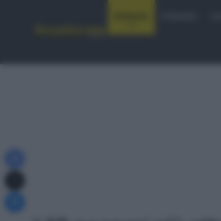
Notizie
Startlist
Co
Facebook
X
Messenger