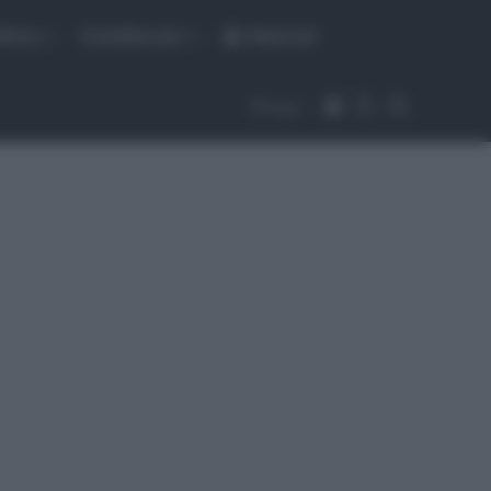
fiche
CicloMercato
Abbonati
Accedi
Cambia aspet
Cerca
Segui