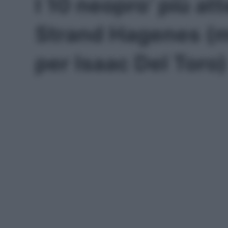
I 10 neopro’ più att
Strand Hagenes (m
per Isaac Del Toro)