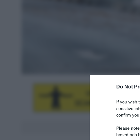
Do Not Pr
If you wish 
sensitive in
confirm your
Aggiungici al
Please note
based ads b