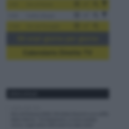
3-9/8
Giro di Polonia
4-8/8
Vuelta a Burgos
5-16/8
Giro del Portogallo
Gli orari giorno per giorno
Calendario Dirette TV
Ultimi articoli
6 Agosto 2026, 20:02
Giro di Polonia 2026, Christian Scaroni a un soffio
dalla vittoria: “C’è dispiacere, ci sono andato
vicino; negli ultimi 300 metri ho dato tutto”