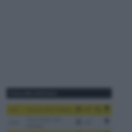
Corse della Settimana
1-9/8
Tour de France Femmes
China Xizang Trans-
2-6/8
Himalaya