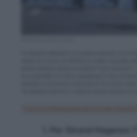
© Santos Tour Down Under
Ovviamente dall’elenco non poteva mancare un corridor
capace di vincere nel WorldTour e salire sul podio del
questo abbiamo deciso di metterlo “fuori concorso”). U
ha conquistato con azioni spettacolari il Tour de l’Av
imparato a conoscere e ammirare al Tour Down Under.
ma sappiamo già che lo vedremo spesso davanti sin d
Crea la tua Fantasquadra per la Vuelta a Españ
1. Per Strand Hagenes 