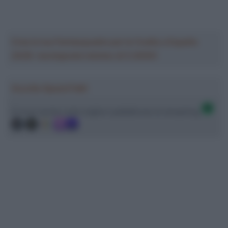
Crea la tua Fantasquadra per la Vuelta a España
2026: montepremi minimo di 5.000€!
Ascolta SpazioTalk!
Ci trovi anche sulle migliori piattaforme di streaming