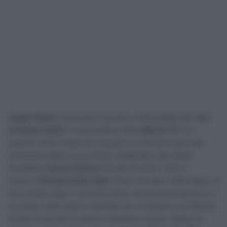
Jesper Rasch
conquista la quinta e ultima tappa del
Tour
of Hainan 2023
. Il neerlandese della
ABLOC CT
si è
imposto nella volata con la quale si è chiusa la giornata
conclusiva della corsa cinese mettendosi alle spalle
l’israeliano
Itamar Einhorn
(Israel-Premier Tech) e
l’azzurro
Nicolas Dalla Valle
(Team Corratec-Selle Italia), al
terzo podio dopo il secondo posto nella prima frazione e il
successo nella quarta. Risultati che consentono al 26enne
veneto di portarsi a casa la classifica a punti, mentre la