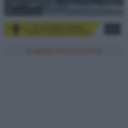
© Tour of Hainan
Aggiungici alle tue fonti preferite