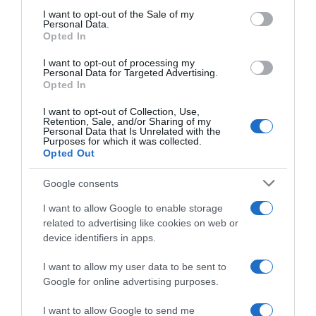
services and may gather and store information including but
I want to opt-out of the Sale of my
Personal Data.
not limited to your visit or usage behaviour. You may click to
Opted In
grant or deny consent to Google and its third-party tags to
use your data for below specified purposes in below Google
I want to opt-out of processing my
Team Medellìn-EPM, il
Team Medellin, Oscar Sevilla:
consent section.
Personal Data for Targeted Advertising.
48enne Oscar Sevilla
“Continuare fino a 50 anni?
Opted In
continuerà anche nel 2025:
Forse, perché no? Ma non
“Mi sento all’altezza di dare il
deve diventare un obbligo, io
I want to opt-out of Collection, Use,
mio contributo”
corro per passione”
Retention, Sale, and/or Sharing of my
Personal Data that Is Unrelated with the
30 Ottobre 2024, 9:26
14 Febbraio 2024, 16:40
Purposes for which it was collected.
Opted Out
Google consents
I want to allow Google to enable storage
related to advertising like cookies on web or
device identifiers in apps.
I want to allow my user data to be sent to
Google for online advertising purposes.
Tour Colombia 2024, il
Team Medellin-EPM, il
47enne Oscar Sevilla si ferma
47enne Oscar Sevilla firma
I want to allow Google to send me