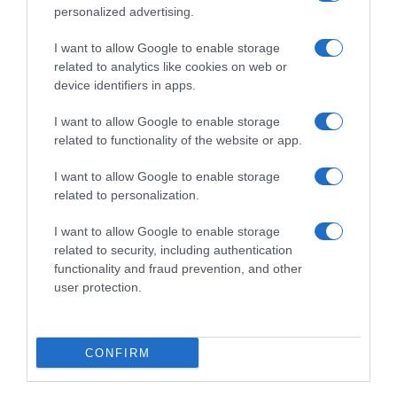
per infortunio mentre è terzo
per un altro anno: “Prendo
personalized advertising.
nella generale
ogni anno come viene
godendomi il ciclismo”
10 Febbraio 2024, 8:27
I want to allow Google to enable storage
28 Novembre 2023, 10:06
related to analytics like cookies on web or
device identifiers in apps.
I want to allow Google to enable storage
related to functionality of the website or app.
Commenta
I want to allow Google to enable storage
related to personalization.
I want to allow Google to enable storage
© Copyright 2026, All Rights Reserved Designed by
related to security, including authentication
functionality and fraud prevention, and other
©SpazioCiclismo
Preferenze Privacy
user protection.
Contatti
Redazione
Privacy & Cookie Policy
Pubblicità
Lavora con noi
VeloPro
CONFIRM
Facebook
X
You
Apple
Spotify
Google
Telegram
RSS