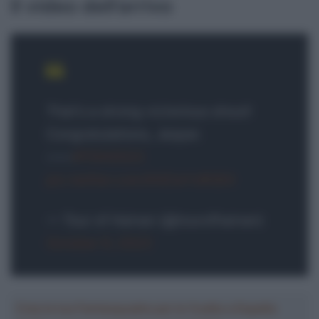
Il video dell’arrivo
That’s a strong victorious shout!
Congratulations, Jesper.
——
#TOH2023
pic.twitter.com/K4ZwYxROE4
— Tour of Hainan (@tourofhainan)
October 9, 2023
Crea la tua Fantasquadra per la Vuelta a España