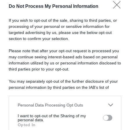
Do Not Process My Personal Information
Articoli correlati
If you wish to opt-out of the sale, sharing to third parties, or
processing of your personal or sensitive information for
targeted advertising by us, please use the below opt-out
section to confirm your selection.
Please note that after your opt-out request is processed you
may continue seeing interest-based ads based on personal
information utilized by us or personal information disclosed to
CicloMercato 2026, anche
Vuelta a Ecuador 2024,
Oscar Sevilla sarà ancora in
Oscar Sevilla vince la prima
third parties prior to your opt-out.
gruppo il prossimo anno: il
tappa al fotofinish e diventa il
49enne ha rinnovato con il
primo leader
You may separately opt-out of the further disclosure of your
Team Medellin
12 Novembre 2024, 9:26
personal information by third parties on the IAB’s list of
13 Novembre 2025, 15:41
downstream participants.
Personal Data Processing Opt Outs
This information may also be disclosed by us to third parties
on the IAB’s List of Downstream Participants that may further
I want to opt-out of the Sharing of my
disclose it to other third parties.
personal data.
Opted In
Please note that this website/app uses one or more Google