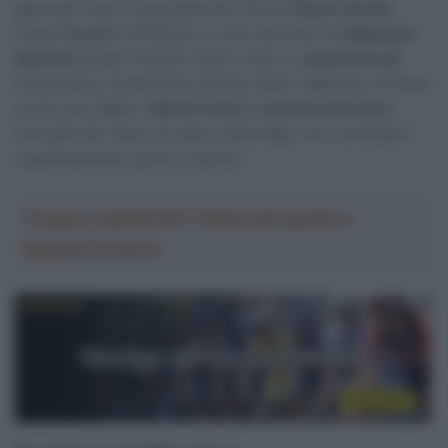
generale viene conquistata dal 47enne
Óscar Sevilla
(Team Medellin-EPM) per un solo secondo su
Sebastian
Berwick
(Israel-Premier Tech) e otto su
James Piccoli
(China Glory Continental Cycling Team). Nella top-10 finale
anche due italiani,
Valerio Conti
e
Lorenzo Quartucci
,
entrambi del Team Corratec-Selle Italia, che concludono
rispettivamente quinto e decimo.
Troppa pubblicità? Abbonati gratis a
SpazioCiclismo