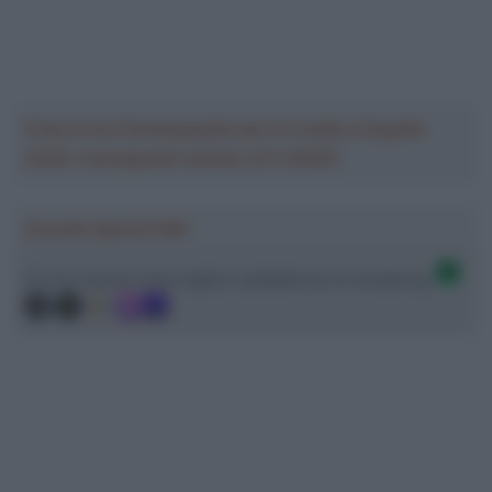
Crea la tua Fantasquadra per la Vuelta a España
2026: montepremi minimo di 5.000€!
Ascolta SpazioTalk!
Ci trovi anche sulle migliori piattaforme di streaming