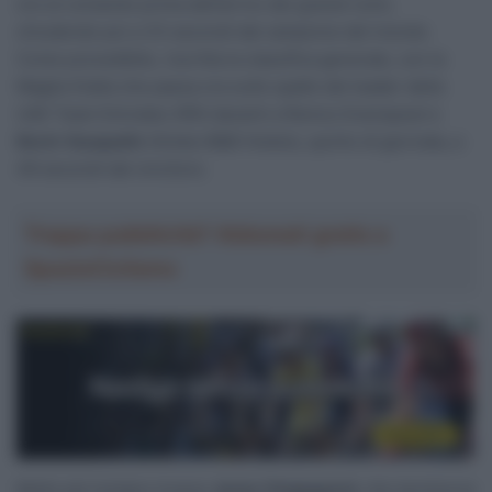
ore al comando prima dell’arrivo dei grandi nomi,
chiudendo poi a 33 secondi dal campione del mondo.
Come prevedibile, riscritta la classifica generale, con la
Maglia Gialla che passa ora sulle spalle del leader della
UAE Team Emirates XRG davanti a Remco Evenepoel e
Kevin Vauquelin
(Arkéa-B&B Hotels), quinto di giornata, a
49 secondi dal vincitore.
Troppa pubblicità? Abbonati gratis a
SpazioCiclismo
Molto più lontano invece
Jonas Vingegaard
, che termina la