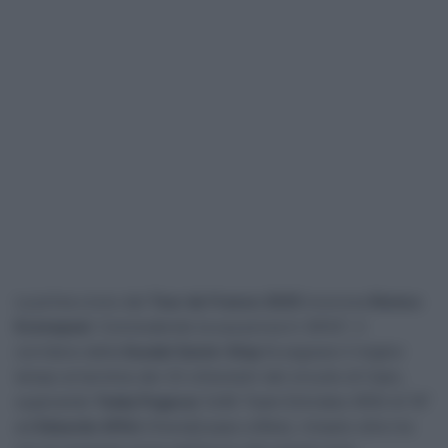
La prima crono del
Tour de France 2025
incorona
Remco
Evenepoel
. Concludendo la sua prova in 36’42”, il
corridore della
Soudal Quick-Step
fa segnare il miglior
tempo al termine dei 33 chilometri del circuito di Caen,
superando
Tadej Pogacar
(UAE Team Emirates XRG) di 16″
ed
Edoardo Affini
(Visma|Lease a Bike), rimasto oltre tre