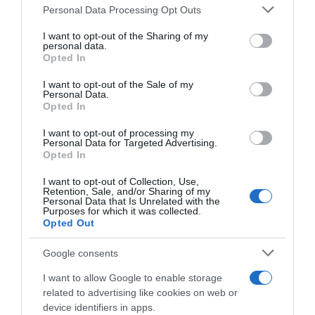
Personal Data Processing Opt Outs
This information may also be disclosed by us to third parties
on the IAB’s List of Downstream Participants that may further
I want to opt-out of the Sharing of my
disclose it to other third parties.
personal data.
Opted In
Please note that this website/app uses one or more Google
services and may gather and store information including but
I want to opt-out of the Sale of my
Personal Data.
not limited to your visit or usage behaviour. You may click to
Opted In
grant or deny consent to Google and its third-party tags to
use your data for below specified purposes in below Google
I want to opt-out of processing my
Vuelta a España 2026, Tadej
Clásica San Sebastián 2026,
consent section.
Personal Data for Targeted Advertising.
Pogačar ci sarà! Lo sloveno
giuria inflessibile con Remco
Opted In
andrà a caccia della Tripla
Evenepoel dopo la foratura:
Corona
niente scia dall’ammiraglia
I want to opt-out of Collection, Use,
(VIDEO)
Retention, Sale, and/or Sharing of my
3 Agosto 2026, 10:07
Personal Data that Is Unrelated with the
1 Agosto 2026, 18:56
Purposes for which it was collected.
Opted Out
Google consents
I want to allow Google to enable storage
related to advertising like cookies on web or
device identifiers in apps.