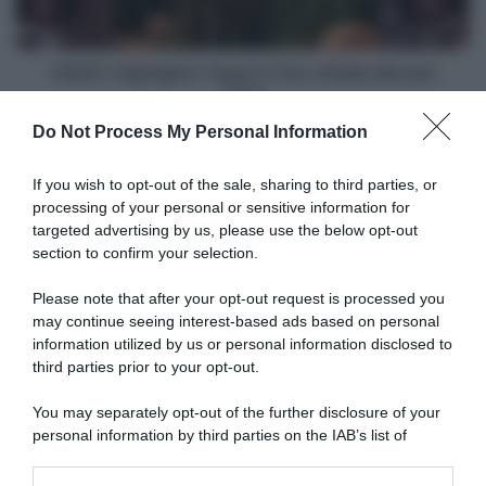
Women
2025
VIDEO: Highlights Tappa 4 Giro d'Italia Women
2025
Do Not Process My Personal Information
Articoli correlati
If you wish to opt-out of the sale, sharing to third parties, or
processing of your personal or sensitive information for
targeted advertising by us, please use the below opt-out
section to confirm your selection.
Please note that after your opt-out request is processed you
may continue seeing interest-based ads based on personal
information utilized by us or personal information disclosed to
Tour de France 2026, Tadej
UAE Team Emirates XRG,
Pogačar spiega
Tadej Pogačar: “La Vuelta
third parties prior to your opt-out.
l’occhiataccia a Prodhomme:
sarà un obiettivo importante,
“In squadra lo chiamavamo
penso che sia il momento
You may separately opt-out of the further disclosure of your
‘Pantani’…”
giusto per tornarci”
personal information by third parties on the IAB’s list of
3 Agosto 2026, 14:00
3 Agosto 2026, 10:55
downstream participants.