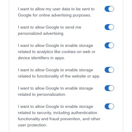
I want to allow my user data to be sent to
Google for online advertising purposes.
Clàsica San Sebastian 2026,
Clásica San Sebastián 2026,
Remco Evenepoel cala il
Remco Evenepoel insegue,
I want to allow Google to send me
poker: “Avevo buone
rientra e si regala il poker!
personalized advertising.
sensazioni, senza foratura
Battuto Richard Carapaz, 4°
sarebbe stato meglio; ora il
Christian Scaroni, 6° Giulio
I want to allow Google to enable storage
Mondiale”
Ciccone
related to analytics like cookies on web or
1 Agosto 2026, 17:18
1 Agosto 2026, 16:47
device identifiers in apps.
I want to allow Google to enable storage
related to functionality of the website or app.
Commenta
I want to allow Google to enable storage
related to personalization.
I want to allow Google to enable storage
© Copyright 2026, All Rights Reserved Designed by
related to security, including authentication
functionality and fraud prevention, and other
©SpazioCiclismo
Preferenze Privacy
user protection.
Contatti
Redazione
Privacy & Cookie Policy
Pubblicità