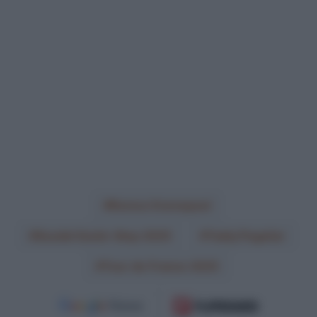
Remco Evenepoel
Soudal Quick-Step 2025
Tadej Pogačar
Tour de France 2025