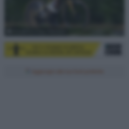
© Soudal Quick-Step / GettySport
Aggiungici alle tue fonti preferite