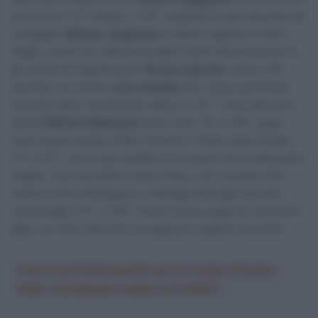
prova con il 13° tempo, a 1’21”, superato di due secondi dal
compagno
Matteo Jorgenson
e dall’ex capitano Primoz
Roglic, anche loro alle porte della Top10. Buona prova tra
gli uomini di classifica per
Florian Lipowitz
, sesto a 58
secondi, con anche
Joao Almeida
che riesce ad entrare
nei primi dieci, terminando ottavo a 1’14”. Tra le delusioni
anche
Mattias Skjelmose
(Lidl-Trek), 19° a 1’46”, quasi
nello stesso tempo di Ben O’Connor (Team Jayco AlUla),
21° a 1’47”, che tra gli scalatori è tra quelli che si difendono
meglio. Poco più dietro Oscar Onley, che concede 2’02”,
mentre Carlos Rodriguez e Santiago Buitrago lasciano
sulla strada 2’15” e 2’18”. Perde invece quasi tre muti Enric
Mas, con Felix Gall oltre la soglia per qualche secondo.
Crea la tua Fantasquadra per la Vuelta a España
2026: montepremi minimo di 5.000€!