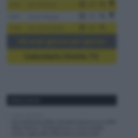
3-9/8
Giro di Polonia
4-8/8
Vuelta a Burgos
5-16/8
Giro del Portogallo
Gli orari giorno per giorno
Calendario Dirette TV
Ultimi articoli
6 Agosto 2026, 20:02
Giro di Polonia 2026, Christian Scaroni a un soffio
dalla vittoria: “C’è dispiacere, ci sono andato
vicino; negli ultimi 300 metri ho dato tutto”