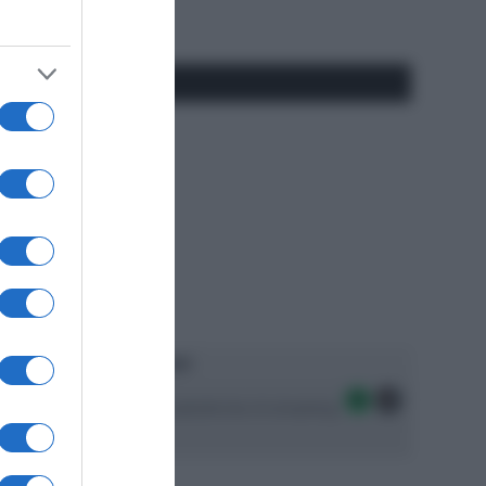
#SpazioTalk
Ascolta SpazioTalk!
Seguici sulle migliori piattaforme di streaming: