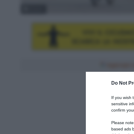
© Bettini
Aggiungici al
Do Not Pr
If you wish 
sensitive in
confirm your
Please note
based ads b