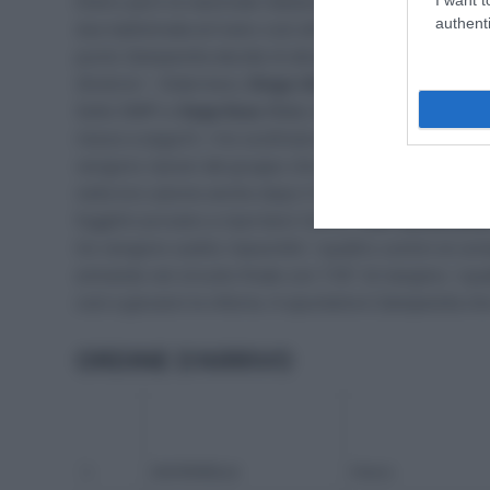
Dietro però la nazionale italiana non vuole lasciare spa
authenti
due battistrada arrivano così all’ultimo passaggio sull
punto Zamparella decide di allungare in testa alla c
(Androni – Sidermec),
Diego Ulissi
(Italia),
Yonder Go
Selle SMP) e
Sepp Kuss
(Rally Cycling). Il ritmo dei 
riesce a seguirli. I tre scollinano con un ritardo di sol
vengono ripresi dal gruppo che transita alla salita con
nella loro azione anche dopo il GPM riuscendo nel giro
fuggitivi provano a riportarsi Canuti,
Ivan Santaromit
tre vengono subito riassorbiti. I quattro uomini al co
entrando nel circuito finale con 1’35” di margine. I q
così a giocarsi la vittoria. A spuntarla è Zamparella ch
ORDINE D’ARRIVO
1
ZAMPARELLA
Marco