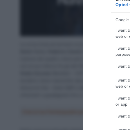
Opted 
Google 
I want t
web or d
La corsa inizia ad animarsi ai piedi della salita di Lon
I want t
Senni
(Italia),
Federico Canuti
(d’Amico – Utensilnord
purpose
L’azione dei quattro viene però annullata dopo pochi c
con al suo interno fra gli altri
Francesco Gavazzi
(And
I want 
Giulio Ciccone
(Bardiani – CSF),
Salvatore Puccio
(It
I want t
tentativo viene riassorbito dal gruppo al chilometro
web or d
(Amore & Vita – Selle SMP) e
Sebastian Schönberger
chilometri a guadagnare fino a 4’37” di margine.
I want t
or app.
Crea la tua Fantasquadra per la Vuelta a Españ
I want t
I want t