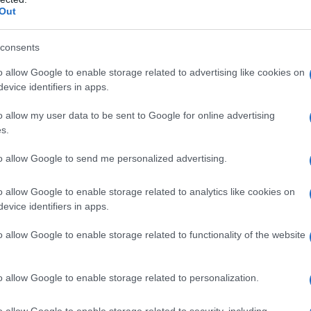
Out
consents
o allow Google to enable storage related to advertising like cookies on
evice identifiers in apps.
giano con
Dmitry Kozonchuk
(Gazprom-RusVelo),
Manuel
o allow my user data to be sent to Google for online advertising
) e
Lukas Jaun
(Roth-Akros) che provano ad allungare.
s.
hilometri. A quel punto si sgancia un gruppetto di 10 unità
roni – Sidermec),
Mattia Cattaneo
(Androni – Sidermec),
to allow Google to send me personalized advertising.
alia) e
Romain Hardy
(Fortuneo – Oscaro), ma anche questo
o allow Google to enable storage related to analytics like cookies on
 40. Maggiore fortuna hanno invece
Marco Zamparella
evice identifiers in apps.
(Tirol Cycling Team) che riescono nel giro di pochi
o allow Google to enable storage related to functionality of the website
a 2026: montepremi minimo di 5.000€!
o allow Google to enable storage related to personalization.
o allow Google to enable storage related to security, including