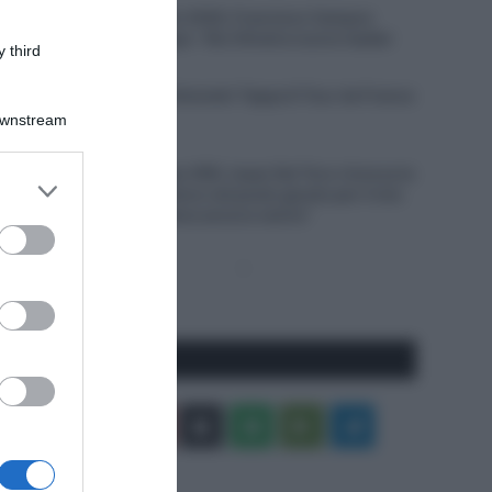
Giro del Portogallo 2026, Francisco Campos
vince la prima tappa – Rui Oliveira nuovo leader
 third
6 Agosto 2026, 18:13
VIDEO: Ultimi 4 Chilometri Tappa 6 Tour de France
Femmes 2026
Downstream
6 Agosto 2026, 18:10
UAE Team Emirates XRG, Isaac Del Toro rinnova la
er and store
propria fiducia: “Sono nel posto giusto per il mio
to grant or
futuro, il meglio deve ancora venire”
ed purposes
Pagina
Prossima
precedente
Pagina
Seguici qui
Facebook
X
You
Apple
Spotify
Google
Telegram
Tube
Play
RSS