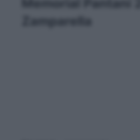
Memorial Pantani 2
Zamparella