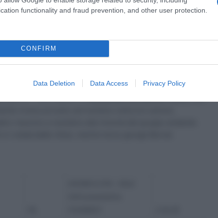
zio ai fuggitivi ed inizia ad accorciare gradualmente il gap. I
cation functionality and fraud prevention, and other user protection.
a salita di Montevecchio con solo 1’45” di vantaggio. A quel
orsa mentre dal gruppo escono Cattaneo,
Egan Bernal
doy
(Wilier – Selle Italia),
Pierpaolo Ficara
(Amore & Vita –
due Androni – Sidermec è molto elevato tanto che solo Ulissi
CONFIRM
o 30 secondi su Zamparella, mentre tutti gli altri attaccanti
 1’13” di distacco. Bernal, Cattaneo ed Ulissi continuano
Data Deletion
Data Access
Privacy Policy
 di pochi chilometri a riportarsi su Zamparella. Sui quattro
a
(NIPPO – Vini Fantini) e
Alessandro De Marchi
(Italia), ma i
mando invece provano ad insistere nella loro azione,
uattro riescono a resistere alla rimonta del gruppo andando
e in volata batte Ulissi, mentre terzo giunge Bernal.
AMORE & VITA – SELLE
SMP presented by
ITA
FONDRIEST
4:30:28