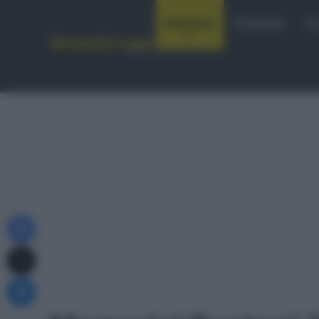
Notizie
Startlist
Co
Facebook
X
Messenger