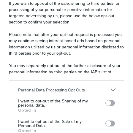
If you wish to opt-out of the sale, sharing to third parties, or
processing of your personal or sensitive information for
+
targeted advertising by us, please use the below opt-out
LETIZIA
00h
section to confirm your selection.
93
LIV-ALULA-JAYCO
PATERNOSTER
28′
23”
Please note that after your opt-out request is processed you
may continue seeing interest-based ads based on personal
+
information utilized by us or personal information disclosed to
FENIX-
00h
third parties prior to your opt-out.
94
FLORA PERKINS
DECEUNINCK
28′
You may separately opt-out of the further disclosure of your
23”
personal information by third parties on the IAB’s list of
downstream participants.
+
AG INSURANCE –
00h
95
NICOLE STEIGENGA
Personal Data Processing Opt Outs
This information may also be disclosed by us to third parties
SOUDAL TEAM
28′
on the IAB’s List of Downstream Participants that may further
I want to opt-out of the Sharing of my
23”
disclose it to other third parties.
personal data.
Opted In
+
Please note that this website/app uses one or more Google
services and may gather and store information including but
COFIDIS WOMEN
00h
I want to opt-out of the Sale of my
96
EUGENIA BUJAK
Personal Data.
not limited to your visit or usage behaviour. You may click to
TEAM
28′
Opted In
grant or deny consent to Google and its third-party tags to