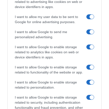
related to advertising like cookies on web or
device identifiers in apps.
I want to allow my user data to be sent to
Google for online advertising purposes.
Giro di Svizzera 2026,
CicloMercato 2027, quasi
Andrea Bagioli protagonista
fatta per Andrea Bagioli alla
I want to allow Google to send me
sulle strade di casa: “Sono
XDS Astana Team, che punta
personalized advertising.
davvero orgoglioso. Era
anche Mikkel Honoré
impossibile tenere il ritmo di
16 Giugno 2026, 18:23
I want to allow Google to enable storage
Pogačar. Proverò a fare
related to analytics like cookies on web or
classifica”
device identifiers in apps.
17 Giugno 2026, 18:25
I want to allow Google to enable storage
related to functionality of the website or app.
Commenta
I want to allow Google to enable storage
related to personalization.
I want to allow Google to enable storage
© Copyright 2026, All Rights Reserved Designed by
related to security, including authentication
functionality and fraud prevention, and other