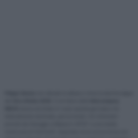
Filippo Ganna
non delude le attese e vince la decima tappa
del
Giro d’Italia 2026
. Il corridore della
Netcompany
INEOS
aveva cerchiato in rosso questa giornata e ha
letteralmente dominato, percorrendo i 42 chilometri
previsti da Viareggio a Massa in 45’53” a una media
mostruosa di 54,9 km/h. Spazzata via la concorrenza con