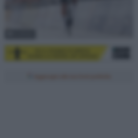
© LaPresse
Aggiungici alle tue fonti preferite