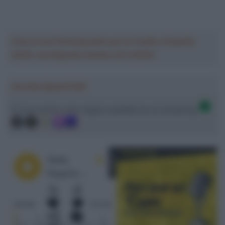
Crea la tua Fantasquadra per la Vuelta a España
2026: montepremi minimo di 5.000€!
Ascolta SpazioTalk!
Ci trovi anche sulle migliori piattaforme di streaming