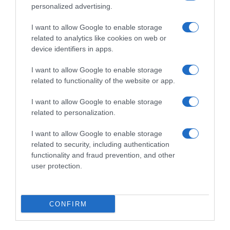
rinforzo per le classiche:
Ineos: “Avremmo voluto
personalized advertising.
Anthony Turgis nel mirino
ottenere un po’ di più, ma i
ragazzi hanno dato il
28 Luglio 2026, 13:59
I want to allow Google to enable storage
massimo e hanno provato
related to analytics like cookies on web or
tutto il possibile”
device identifiers in apps.
28 Luglio 2026, 12:45
I want to allow Google to enable storage
related to functionality of the website or app.
Commenta
I want to allow Google to enable storage
related to personalization.
I want to allow Google to enable storage
© Copyright 2026, All Rights Reserved Designed by
related to security, including authentication
functionality and fraud prevention, and other
©SpazioCiclismo
Preferenze Privacy
user protection.
Contatti
Redazione
Privacy & Cookie Policy
Pubblicità
Lavora con noi
VeloPro
CONFIRM
Facebook
X
You
Apple
Spotify
Google
Telegram
RSS