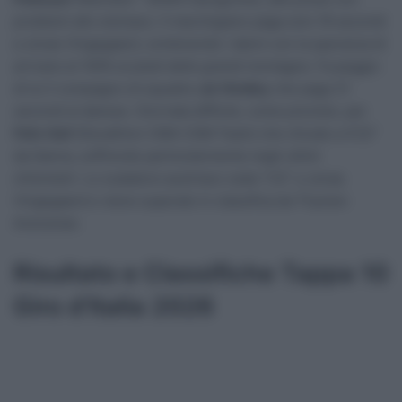
problemi allo stomaco. Il marchigiano paga solo 18 secondi
a Jonas Vingegaard, contenendo i danni con la speranza di
arrivare al 100% ai piedi delle grandi montagne. Fa peggio
di lui il compagno di squadra
Jai Hindley
che paga 31
secondi al danese. Giornata difficile, come previsto, per
Felix Gall
(Decathlon CMA CGM Team) che chiude a 4’22”
da Ganna, soffrendo particolarmente negli ultimi
chilometri. Lo scalatore austriaco cede 1’22” a Jonas
Vingegaard e viene superato in classifica da Thymen
Arensman.
Risultato e Classifiche Tappa 10
Giro d’Italia 2026