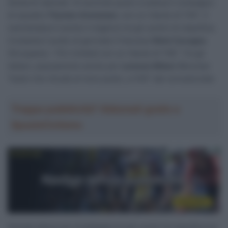
distacchi abissali. Al secondo posto si piazza il compagno
di squadra
Thymen Arensman
, con un ritardo di 1’54”. Il
neerlandese è anche il migliore tra gli uomini di classifica.
Completa il podio di giornata il francese
Rémi Cavagna
(Groupama – FDJ United) con un ritardo di 1’59”. Tra gli
italiani, piazzamento anche per
Lorenzo Milesi
(Movistar
Team) che chiude al nono posto, a 2’40” dal connazionale.
Troppa pubblicità? Abbonati gratis a
SpazioCiclismo
Grande attesa per la battaglia tra gli uomini di classifica ed