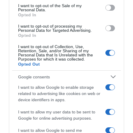
services and may gather and store information including but
I want to opt-out of the Sale of my
Personal Data.
not limited to your visit or usage behaviour. You may click to
Opted In
grant or deny consent to Google and its third-party tags to
use your data for below specified purposes in below Google
I want to opt-out of processing my
CicloMercato 2027, Joseph
CicloMercato 2027, Artem
consent section.
Personal Data for Targeted Advertising.
Blackmore verso la
Shmidt verso la NSN Cycling
Opted In
Netcompany INEOS
Team
4 Agosto 2026, 9:15
2 Agosto 2026, 10:55
I want to opt-out of Collection, Use,
Retention, Sale, and/or Sharing of my
Personal Data that Is Unrelated with the
Purposes for which it was collected.
Opted Out
Google consents
I want to allow Google to enable storage
related to advertising like cookies on web or
device identifiers in apps.
I want to allow my user data to be sent to
Google for online advertising purposes.
CicloMercato 2027, la
Tour de France 2026, il
Netcompany INEOS cerca un
bilancio della Netcompany
I want to allow Google to send me