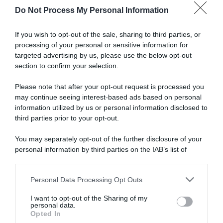
d'Italia
Do Not Process My Personal Information
2026
Articoli correlati
If you wish to opt-out of the sale, sharing to third parties, or
processing of your personal or sensitive information for
targeted advertising by us, please use the below opt-out
section to confirm your selection.
Please note that after your opt-out request is processed you
may continue seeing interest-based ads based on personal
information utilized by us or personal information disclosed to
Vuelta a Burgos 2026,
Vuelta a Burgos 2026, Oscar
successo liberatorio per
Onley supera Giulio Ciccone
third parties prior to your opt-out.
Oscar Onley: “Sono
allo sprint
sollevato, non è stata una
You may separately opt-out of the further disclosure of your
5 Agosto 2026, 16:58
buona stagione fino a ora”
personal information by third parties on the IAB’s list of
5 Agosto 2026, 19:23
downstream participants.
Personal Data Processing Opt Outs
This information may also be disclosed by us to third parties
on the IAB’s List of Downstream Participants that may further
I want to opt-out of the Sharing of my
disclose it to other third parties.
personal data.
Opted In
Please note that this website/app uses one or more Google