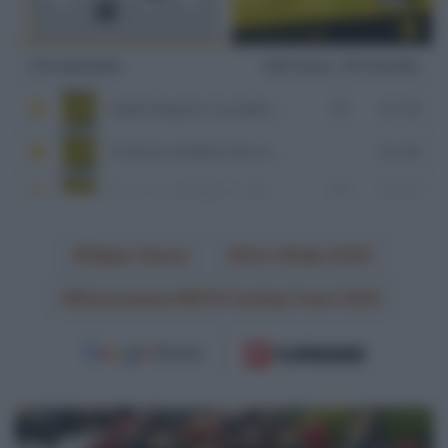
Filippo Ganna
Giro d'Italia 2026
Netcompany INEOS Cycling Team 2026
VIDEO:
Ultimi