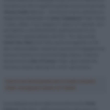
è proprio qui che si registra la grande sorpresa di giornata.
Afonso Eulálio
(Bahrain – Victorious) riesce a difendere la
Maglia Rosa dall’assalto di
Jonas Vingegaard
(Team Visma
| Lease a Bike). Il suo margine si riduce a 27 secondi, ma il
portoghese si sta dimostrando qualcosa di più di una
meteora in questa edizione del Giro. Tra i big sorride
Derek Gee-West
(Lidl-Trek), quinto al traguardo a 2’16”.
Non indimenticabile, viceversa, la prova di Vingegaard che
termina 13esimo a 3 minuti da Filippo Ganna. Il danese
perde anche da
Ben O’Connor
(Team Jayco AlUla) che
termina a ridosso della top 10, a 2’42” dal vincitore.
Crea la tua Fantasquadra per la Vuelta a España
2026: montepremi minimo di 5.000€!
Esce abbastanza bene dalla cronometro anche
Giulio
Pellizzari
(Red Bull – BORA hansgrohe), alle prese con