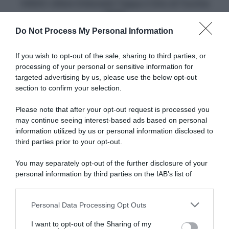
VIDEO: Ultimi Chilometri Tappa 2 Giro di Turchia
2025
Do Not Process My Personal Information
Articoli correlati
If you wish to opt-out of the sale, sharing to third parties, or
processing of your personal or sensitive information for
targeted advertising by us, please use the below opt-out
section to confirm your selection.
Please note that after your opt-out request is processed you
may continue seeing interest-based ads based on personal
information utilized by us or personal information disclosed to
NXT Classic 2026, Tibor Del
Tirreno-Adriatico 2026, la
Grosso trionfa su Mauro
Alpecin-Premier Tech punta
third parties prior to your opt-out.
Schmid!
su Mathieu Van Der Poel e
Jasper Philipsen
You may separately opt-out of the further disclosure of your
4 Aprile 2026, 16:56
7 Marzo 2026, 16:52
personal information by third parties on the IAB’s list of
downstream participants.
Personal Data Processing Opt Outs
This information may also be disclosed by us to third parties
on the IAB’s List of Downstream Participants that may further
I want to opt-out of the Sharing of my
disclose it to other third parties.