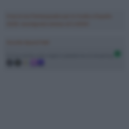
Crea la tua Fantasquadra per la Vuelta a España
2026: montepremi minimo di 5.000€!
Ascolta SpazioTalk!
Ci trovi anche sulle migliori piattaforme di streaming