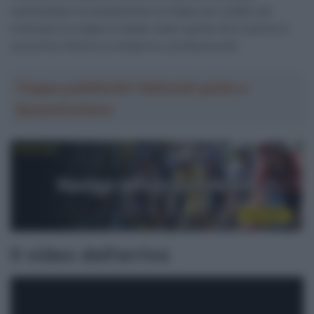
neerlandese ha ampiamente la meglio per andare ad
indossare la maglia di leader dopo quella che è anche la
sua prima vittoria su strada tra i professionisti.
Troppa pubblicità? Abbonati gratis a
SpazioCiclismo
Il video dell’arrivo