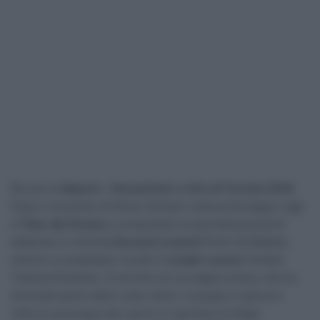
Bis per la
Alpecin – Deceuninck
al
Giro di Turchia 2025
.
Dopo il successo di Simon Dehairs nella prima tappa, oggi
è
Tibor del Grosso
a conquistare la seconda posizione
battendo in rimonta
Giovanni Lonardi
(Polti-VisitMalta),
mentre a completare il podio è
Lander Loockx
(Unibet
Tietema Rockets). Al termine di una tappa mossa, che ha
eliminato parte delle ruote veloci, il gruppo si gioca la
vittoria comunque allo sprint e il giovane prodigio