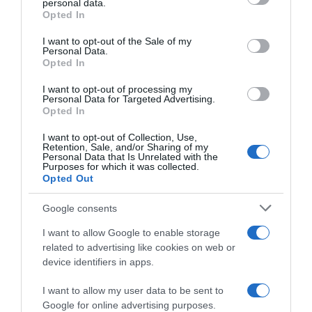
personal data.
Opted In
Please note that this website/app uses one or more Google
services and may gather and store information including but
I want to opt-out of the Sale of my
Personal Data.
not limited to your visit or usage behaviour. You may click to
Opted In
grant or deny consent to Google and its third-party tags to
use your data for below specified purposes in below Google
I want to opt-out of processing my
Alpecin-Premier Tech, Tibor
consent section.
Personal Data for Targeted Advertising.
Del Grosso pronto al suo
Alpecin-Premier Tech,
Opted In
debutto stagionale: sarà alle
annunciato il calendario di
Strade Bianche
primavera per Tibor Del
I want to opt-out of Collection, Use,
Grosso e Kaden Groves con il
Retention, Sale, and/or Sharing of my
3 Marzo 2026, 16:00
Personal Data that Is Unrelated with the
focus sulle Classiche
Purposes for which it was collected.
5 Marzo 2026, 9:27
Opted Out
Google consents
I want to allow Google to enable storage
related to advertising like cookies on web or
device identifiers in apps.
I want to allow my user data to be sent to
Google for online advertising purposes.