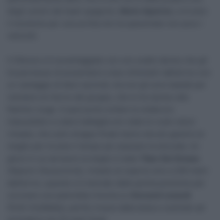
degli uomini del team spagnolo,
Mario Aparicio
, a trovare
il momento per una sortita che ha spaventato non poco i
velocisti.
Il 25enne si è avvantaggiato con uno scatto deciso che gli
ha permesso di presentarsi a due chilometri dall’arrivo con
un vantaggio di dieci secondi, ma non gli sono bastati per
resistere al ritorno del gruppo, che lo ha ripreso alla
flamme rouge. A quel punto evitare la volata era
impossibile e a darsi battaglia son state le ruote veloci
rimaste, che sullo strappo finale hanno dovuto gestirsi al
meglio per trovare il tempo per piazzare la stoccata. Un
gioco in cui ad avere la meglio è stato
Tibor Del Grosso
(Alpecin-Deceuninck), rimasto al coperto sino a 200 metri
dall’arrivo, quando si è lanciato dalla quinta posizione per
coronare una splendida rimonta su
Giovanni Lonardi
(Polti-VisitMalta), partito invece dalla testa e costretto ad
arrendersi nei 25 metri finali.