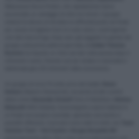
(Mazowsze Serce Polski), che rapidamente hanno
accumulato un vantaggio di oltre tre minuti. Il gruppo
tuttavia ha deciso di sfruttare le difficoltà poste nel finale
per cecare di tagliare fuori le ruote veloci, costringendo
così alla resa la fuga. Dopo aver già saggiato le gambe del
gruppo sulla prima salita di giornata, la
Unibet Tietema
Rockets
ha imposto un ritmo serrato nella ascesa dopo il
chilometro cento, finendo così per andare a riprendere i
battistrada già a 50 chilometri dalla conclusione.
Un gruppo di circa 70 unità, privo del leader
Simon
Dehairs
(Alpecin-Deceuinck), ma anche di altri uomini
attesi come
Alexander Kristoff
(Uno-X Mobility) e
Matteo
Malucelli
(XDS Astana), ha proseguito a spron battuto in
un finale non proprio scontato, aprendo così anche a
possibili offensive. A provarci sono stati in molti, con
Team
Solution Tech – Vini Fantini
e
Burgos Burpellet BH
particolarmente attivi, fino a che non è stato proprio uno