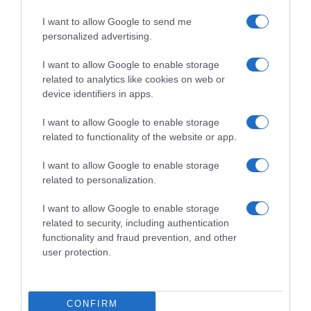
Volta Comunitat Valenciana
Volta Comunitat Valenciana
2026, Giovanni Lonardi
2026, subito bagarre! Giulio
I want to allow Google to send me
protagonista in volata: “Alla
Pellizzari sfiora il colpaccio,
personalized advertising.
fine sono arrivato terzo, ma
trionfa Biniam Girmay, 3°
ho provato ottime
Giovanni Lonardi, Joao
I want to allow Google to enable storage
sensazioni”
Almeida rischia ma si salva
related to analytics like cookies on web or
4 Febbraio 2026, 18:45
4 Febbraio 2026, 16:47
device identifiers in apps.
I want to allow Google to enable storage
related to functionality of the website or app.
Commenta
I want to allow Google to enable storage
related to personalization.
I want to allow Google to enable storage
© Copyright 2026, All Rights Reserved Designed by
related to security, including authentication
functionality and fraud prevention, and other
©SpazioCiclismo
Preferenze Privacy
user protection.
Contatti
Redazione
Privacy & Cookie Policy
Pubblicità
Lavora con noi
VeloPro
CONFIRM