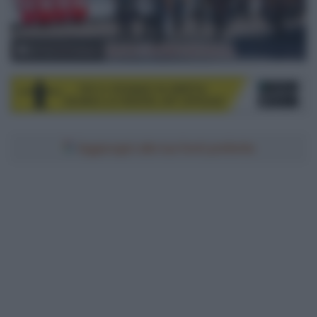
© Tour of Turkiye
Aggiungici alle tue fonti preferite