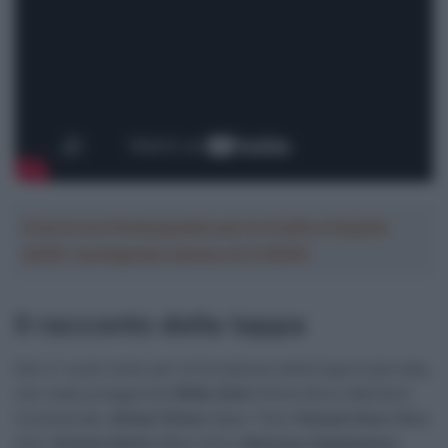
Crea la tua Fantasquadra per la Vuelta a España
2026: montepremi minimo di 5.000€!
Il racconto della tappa
Non ci vuole molto per la formazione della fuga di giornata,
che vede protagonisti
Willie Smit
(China Glory-Mentech
Continental),
Ahmet Örken
(Spor Toto)
Vinzent Dorn
(Bike
Aid),
Antoine Berlin
(Bike Aid) e
Mateusz Gajdulewicz