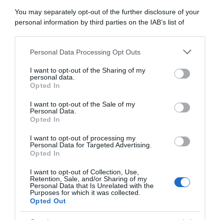
dura, ho dato tutto. La salita
Magny-Cours: “Giornata
mi ha fatto male, ho sofferto
interessante, vedremo se nel
You may separately opt-out of the further disclosure of your
abbastanza”
finale ci sarà la pioggia e
personal information by third parties on the IAB’s list of
magari anche il vento”
21 Luglio 2026, 16:22
downstream participants.
16 Luglio 2026, 13:50
Personal Data Processing Opt Outs
This information may also be disclosed by us to third parties
on the IAB’s List of Downstream Participants that may further
I want to opt-out of the Sharing of my
disclose it to other third parties.
personal data.
Opted In
Please note that this website/app uses one or more Google
services and may gather and store information including but
I want to opt-out of the Sale of my
Personal Data.
not limited to your visit or usage behaviour. You may click to
Opted In
grant or deny consent to Google and its third-party tags to
use your data for below specified purposes in below Google
I want to opt-out of processing my
Tour de France 2026, Filippo
Campionati Italiani 2026,
consent section.
Personal Data for Targeted Advertising.
Ganna: “Fatta tanta fatica,
Filippo Ganna: “Credo di aver
Opted In
anche per il caldo.
fatto una performance in
Comunque siamo andati
linea con i miei valori –
I want to opt-out of Collection, Use,
forte”
Sabato non sarò al via della
Retention, Sale, and/or Sharing of my
gara in linea”
Personal Data that Is Unrelated with the
4 Luglio 2026, 19:21
Purposes for which it was collected.
25 Giugno 2026, 18:10
Opted Out