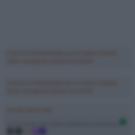
Crea la tua Fantasquadra per la Vuelta a España
2026: montepremi minimo di 5.000€!
Crea la tua Fantasquadra per la Vuelta a España
2026: montepremi minimo di 5.000€!
Ascolta SpazioTalk!
Ci trovi anche sulle migliori piattaforme di streaming