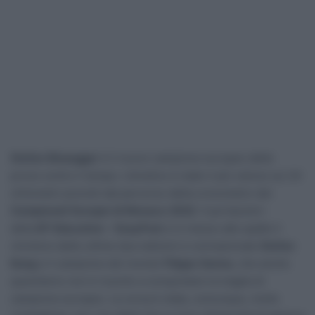
Stefan Bissegger
è il nuovo campione europeo delle
prove contro il tempo. L’elvetico è stato il più veloce sui 24
chilometri previsti dal percorso della cronometro dei
Campionati Europei di Monaco 2022
. Il portacolori
della
EF Education – EasyPost
si è messo alle spalle il
vincitore delle ultime due edizioni e connazionale
Stefan
Kung
e il campione del mondo
Filippo Ganna
, che anche
quest’anno non è riuscito a conquistare la maglia di
campione europeo. La corsa è stata, comunque, molto