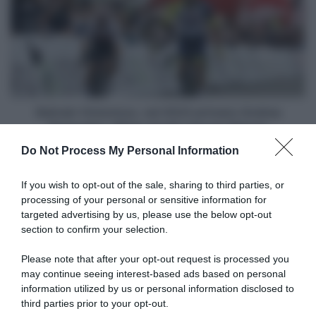
nel
2023
arrivano
Andrea
Pasqualon,
Nikias
Arndt
e
Bahrain Victorious, nel 2023 arrivano Andrea
Dusan
Pasqualon, Nikias Arndt e Dusan Rajovic
Rajovic
Do Not Process My Personal Information
Articoli correlati
If you wish to opt-out of the sale, sharing to third parties, or
processing of your personal or sensitive information for
targeted advertising by us, please use the below opt-out
section to confirm your selection.
Please note that after your opt-out request is processed you
may continue seeing interest-based ads based on personal
information utilized by us or personal information disclosed to
Tour de France 2026, Filippo
Tour de France 2026, Filippo
Ganna dopo la crono: “Era
Ganna prima del via da
third parties prior to your opt-out.