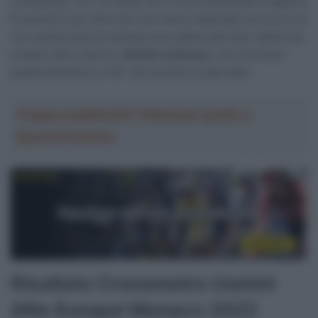
combattuta, con i tre atleti che si sono distanziati di appena
9 secondi e gli ultimi due che hanno disputato la loro prova
con qualche goccia d’acqua che cadeva dal cielo. Molto più
lontano l’altro azzurro,
Mattia Cattaneo
, che ha chiuso
quattordicesimo a 1’42” dal vincitore di giornata.
Troppa pubblicità? Abbonati gratis a
SpazioCiclismo
Risultato Cronometro Uomini
élite Europei Monaco 2022