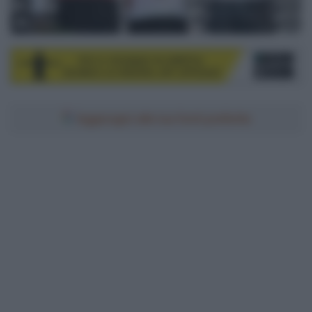
© Sirotti
Aggiungici alle tue fonti preferite