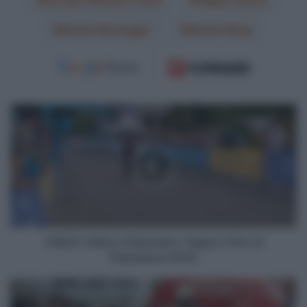
Stefan Bissegger
Stefan Küng
VIDEO:
Ultimo
Chilometro
Tappa
2
Giro
di
Danimarca
2022
VIDEO: Ultimo Chilometro Tappa 2 Giro di
Danimarca 2022
Bahrain
Victorious,