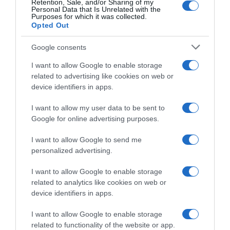
Retention, Sale, and/or Sharing of my
30 Dicembre 2025, 19:22
Personal Data that Is Unrelated with the
Purposes for which it was collected.
Opted Out
Google consents
I want to allow Google to enable storage
related to advertising like cookies on web or
device identifiers in apps.
I want to allow my user data to be sent to
Google for online advertising purposes.
Trofeo Oro in Euro 2025,
X2O Trofee, primo successo
Karlijn Swinkels ha la meglio
stagionale per Puck Pieterse!
I want to allow Google to send me
su Puck Pieterse
3 Gennaio 2025, 14:35
personalized advertising.
9 Marzo 2025, 17:00
I want to allow Google to enable storage
related to analytics like cookies on web or
device identifiers in apps.
I want to allow Google to enable storage
related to functionality of the website or app.