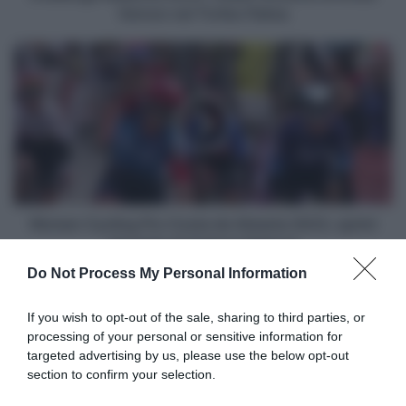
Palma
Vernon nel Trofeo Palma
Women
Cycling
Pro
Costa
de
Almeria
2023,
sprint
vincente
di
Women Cycling Pro Costa de Almeria 2023, sprint
Arianna
vincente di Arianna Fidanza
Fidanza
Do Not Process My Personal Information
Articoli correlati
If you wish to opt-out of the sale, sharing to third parties, or
processing of your personal or sensitive information for
targeted advertising by us, please use the below opt-out
section to confirm your selection.