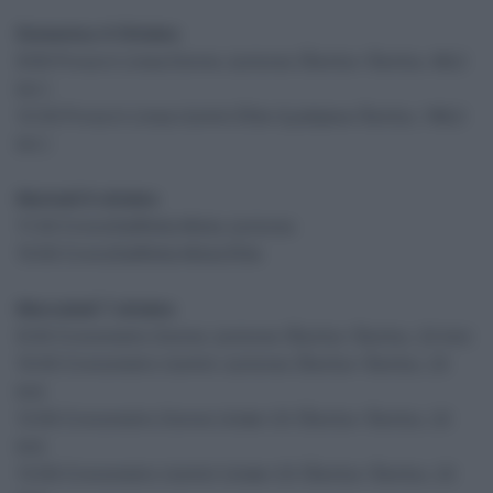
Domenica 4 Ottobre
9:00 Prova in Linea Donne Juniores (Šenčur–Šenčur, 66,3
km )
12:30 Prova in Linea Uomini Élite (Ljubljana–Šenčur, 196,3
km )
Martedì 6 ottobre
11:30 CronoStaffetta Mista Juniores
15:00 CronoStaffetta Mista Élite
Mercoledì 7 ottobre
9:30 Cronometro Donne Juniores (Šenčur–Šenčur, 22 km)
10:45 Cronometro Uomini Juniores (Šenčur–Šenčur, 22
km)
12:00 Cronometro Donne Under-23 (Šenčur–Šenčur, 22
km)
13:00 Cronometro Uomini Under-23 (Šenčur–Šenčur, 22