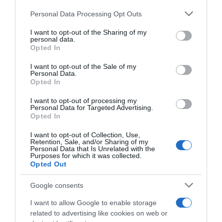
Giochi
(causa Giochi Los Angeles) da Reims
Personal Data Processing Opt Outs
This information may also be disclosed by us to third parties
Los
on the IAB’s List of Downstream Participants that may further
Angeles)
Giro
I want to opt-out of the Sharing of my
disclose it to other third parties.
da
personal data.
d’Italia
Opted In
Reims
2026,
Please note that this website/app uses one or more Google
Victor
services and may gather and store information including but
I want to opt-out of the Sale of my
Campenaerts
Personal Data.
not limited to your visit or usage behaviour. You may click to
su
Opted In
grant or deny consent to Google and its third-party tags to
Giulio
use your data for below specified purposes in below Google
I want to opt-out of processing my
Ciccone:
consent section.
Personal Data for Targeted Advertising.
“Ha
Opted In
chiesto
Giro d’Italia 2026, Victor Campenaerts su Giulio
almeno
Ciccone: “Ha chiesto almeno dieci volte se ci
I want to opt-out of Collection, Use,
Retention, Sale, and/or Sharing of my
dieci
andava bene la sua fuga”
Personal Data that Is Unrelated with the
volte
Purposes for which it was collected.
Opted Out
se
Articoli correlati
ci
Google consents
andava
bene
I want to allow Google to enable storage
la
related to advertising like cookies on web or
sua