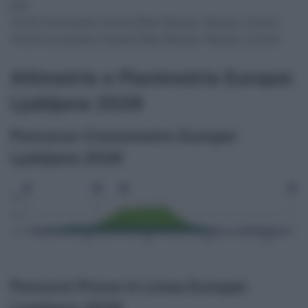
km)
14:30 Cronometro Donne Élite (Šenčur–Šenčur, 22 km)
15:30 Cronometro Uomini Élite (Šenčur–Šenčur, 22 km)
Altimetrie e Planimetrie Europei
Ljubljana 2026
Percorso Cronometro Europei
Ljubljana 2026
Percorsi Prove in Linea Europei