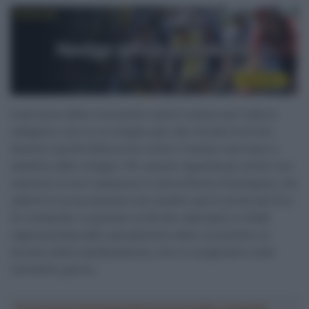
Il percorso delle cronometro sarà lo stesso per tutte le
categorie, con un un singolo giro del circuito di 22 km.
Saranno quindi delle prove contro il tempo rese dure e
selettive dallo strappo. Per quanto riguarda gli uomini non
vedremo al via il campione in carica Remco Evenepoel, che
salterà la corsa essendo solo quattro giorni prima del Giro
di Lombardia. La grande novità del calendario è infatti
rappresentata dallo spostamento delle cronometro al
termine della manifestazione, che si svolgeranno tutte
nell’ultimo giorno.
Crea la tua Fantasquadra per la Vuelta a España