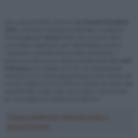
Sono stati presentati i percorsi degli
Europei di Ljubljana
2026
. La prossima rassegna continentale si svolgerà in
Slovenia
da 2 al 7 ottobre
2026. Una corsa che vedrà
come stella il padrone di casa Tadej Pogačar, pronto a
conquistare il secondo titolo europeo consecutivo. I
percorsi di tutte le prove saranno caratterizzati dalla
salita
di Mozjanca
, uno strappo di 2,1 km con una pendenza
media del 10,2%. Questa asperità sarà il punto centrale del
circuito cittadino di 22 km a Šenčur, che per gli uomini élite
sarà affrontato cinque volte, più un tratto in linea iniziale,
per una lunghezza complessiva di 196,3 km.
Troppa pubblicità? Abbonati gratis a
SpazioCiclismo