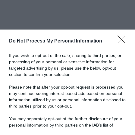
Europei Ljubjana 2026
Do Not Process My Personal Information
If you wish to opt-out of the sale, sharing to third parties, or
processing of your personal or sensitive information for
targeted advertising by us, please use the below opt-out
section to confirm your selection.
Tour
de
Please note that after your opt-out request is processed you
France
may continue seeing interest-based ads based on personal
2028,
information utilized by us or personal information disclosed to
Grande
third parties prior to your opt-out.
Partenza
il
You may separately opt-out of the further disclosure of your
24
personal information by third parties on the IAB’s list of
giugno
downstream participants.
(causa
Tour de France 2028, Grande Partenza il 24 giugno