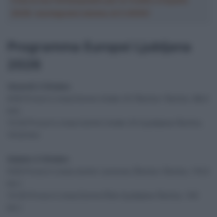
2026: montepremi minimo di 5.000€!
Programma Europei Ljubljana
2026
Venerdì 2 Ottobre
9:00 Prova in Linea Donne Under-23 (Šenčur–Šenčur, 88,4
km)
13:30 Prova in Linea Uomini Under-23 (Ljubljana–Šenčur,
141,8 km)
Sabato 3 Ottobre
9:00 Prova in Linea Uomini Juniores (Šenčur–Šenčur, 110,5
km )
13:30 Prova in Linea Donne Élite (Ljubljana–Šenčur, 130
km )