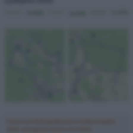
Ljubljana 2026
Crea la tua Fantasquadra per la Vuelta a España
2026: montepremi minimo di 5.000€!