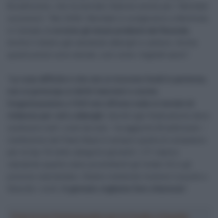
Broekhuizen, che ha lanciato l’allarme anche per i Mondiali
successivi: “Nel 2026 i Mondiali si svolgeranno a Montreal,
in Canada.
Lì avremo gli stessi problemi del Rwanda
.
Anche lì stiamo già valutando alberghi e camere. Anche
questi prezzi sono elevati, così come i biglietti aerei”.
“
La cosa difficile è che non si ricevono fondi in partenza,
non si partecipa ai diritti televisivi e anche
l’organizzazione o l’UCI non offrono nulla in termini di
rimborso per voli o alberghi
. Quindi ogni federazione deve
sostenere tutti i costi da sola – ha aggiunto Broekhuizen –
L’ambizione dei Paesi Bassi è sempre quella di competere
per la top-10 nelle categorie giovanili. I CT stanno
valutando quanto siano promettenti gli Under-23 e gli
juniores neerlandesi. Stiamo mettendo insieme il puzzle e
facendo i conti.
A gennaio vogliamo fare chiarezza
“.
Crea la tua Fantasquadra per la Vuelta a España