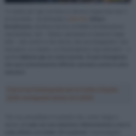
“In media, per ogni corridore si devono trasportare due o
tre biciclette – ha dichiarato a
Wielrflits
Wilbert
Broekhuizen
, direttore tecnico di KNWU (la federazione
neerlandese, ndr) – Stiamo calcolando le selezioni degli
élite – otto uomini e otto donne, due accompagnatori, due
meccanici, un medico, un fisioterapista e due allenatori – e
quindi
abbiamo già un costo enorme. Si può immaginare
che sarà estremamente difficile calcolare anche le altre
selezioni
“.
Crea la tua Fantasquadra per la Vuelta a España
2026: montepremi minimo di 5.000€!
“Per ora, prevediamo lo scenario che, come i belgi e i
danesi,
si vada con una selezione ridimensionata o non si
vada affatto con Under-23 e juniores
“, ha proseguito