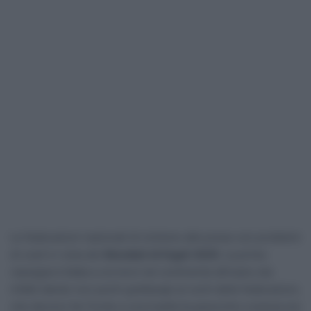
Le federazioni nazionali di ciclismo alle prese con problemi
di costi in vista dei
Mondiali di Kigali 2025
. La prima
rassegna iridata a corrersi nel continente africano sta
infatti dando non pochi grattacapi ai conti delle federazioni,
che devono far fronte a una trasferta parecchio costosa sia