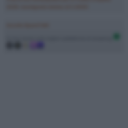
2026: montepremi minimo di 5.000€!
Ascolta SpazioTalk!
Ci trovi anche sulle migliori piattaforme di streaming