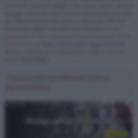
per quanto riguarda il viaggio in sé, sia per quanto riguarda
l’alloggio in Rwanda, dove i prezzi degli alberghi sono saliti
alle stelle (si parla di 600 dollari a notte conto i 180-200
solitamente pagati in Europa). Se la Danimarca
ha già
annunciato di voler rinunciare a inviare le selezioni Under-
23 e juniores
e il Belgio sembra poter seguire la stessa
strada, a riflettere su una spedizione ridotta ci sono ora
anche i
Paesi Bassi
.
Troppa pubblicità? Abbonati gratis a
SpazioCiclismo