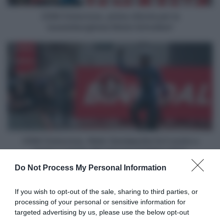
Schreiber!
CDM Ciclocross, prima vittoria per la
lussemburghese Marie Schreiber!
CDM
Ciclocross,
Niels
Vandeputte
fa
il
vuoto
a
Hulst
e
CDM Ciclocross, Niels Vandeputte fa il vuoto a
resiste
Hulst e resiste alla rimonta di Felipe Orts!
alla
Do Not Process My Personal Information
rimonta
Articoli correlati
di
Felipe
If you wish to opt-out of the sale, sharing to third parties, or
Orts!
processing of your personal or sensitive information for
targeted advertising by us, please use the below opt-out