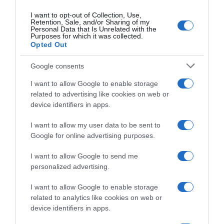
stagione finita
Remco Evenepoel diventa il
corridore con più medaglie
29 Settembre 2025, 10:27
I want to opt-out of Collection, Use,
iridate della storia
Retention, Sale, and/or Sharing of my
Personal Data that Is Unrelated with the
29 Settembre 2025, 9:15
Purposes for which it was collected.
Opted Out
Google consents
I want to allow Google to enable storage
related to advertising like cookies on web or
device identifiers in apps.
I want to allow my user data to be sent to
Google for online advertising purposes.
Mondiali Kigali 2025, Tadej
Pagelle Mondiali Kigali 2025:
Pogačar aggiorna il libro dei
Pogačar è ancora il
I want to allow Google to send me
primati – E con Il Lombardia
Magnifico, Evenepoel fra
personalized advertising.
alle porte può scrivere altre
rabbia e classe – Healy
pagine di storia
inesauribile, Skjelmose fa
I want to allow Google to enable storage
meglio di Ayuso, Ciccone
29 Settembre 2025, 8:35
related to analytics like cookies on web or
lotta fino alla fine
device identifiers in apps.
28 Settembre 2025, 20:00