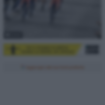
© Sirotti
Aggiungici alle tue fonti preferite