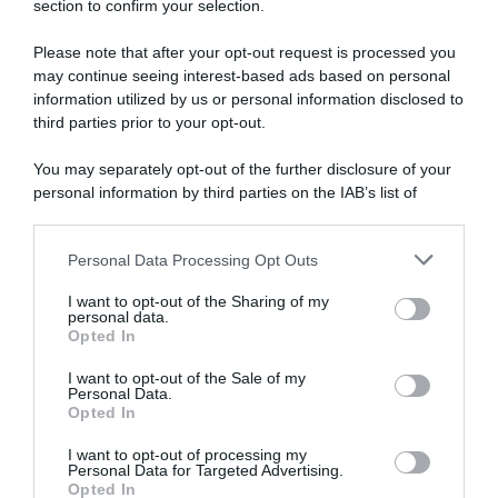
section to confirm your selection.
Please note that after your opt-out request is processed you
may continue seeing interest-based ads based on personal
information utilized by us or personal information disclosed to
Mondiali Kigali 2025, la
somma dei risultati premia
third parties prior to your opt-out.
I Migliori Momenti del 2025
l’Italia: 1° posto nel ranking
28 Novembre 2025, 20:00
assieme ai Paesi Bassi
You may separately opt-out of the further disclosure of your
30 Settembre 2025, 9:41
personal information by third parties on the IAB’s list of
downstream participants.
Personal Data Processing Opt Outs
This information may also be disclosed by us to third parties
on the IAB’s List of Downstream Participants that may further
I want to opt-out of the Sharing of my
disclose it to other third parties.
personal data.
Opted In
Please note that this website/app uses one or more Google
services and may gather and store information including but
I want to opt-out of the Sale of my
Personal Data.
not limited to your visit or usage behaviour. You may click to
Opted In
grant or deny consent to Google and its third-party tags to
use your data for below specified purposes in below Google
I want to opt-out of processing my
Mondiali Kigali 2025, frattura
Mondiali Kigali 2025, con
consent section.
Personal Data for Targeted Advertising.
al polso per Ilan Van Wilder:
l’argento nella prova in linea
Opted In