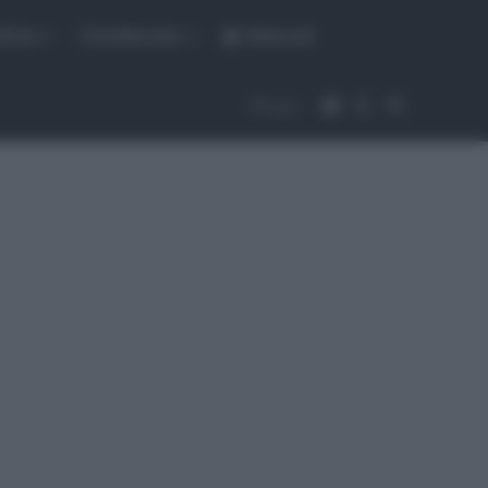
fiche
CicloMercato
Abbonati
Accedi
Cambia aspet
Cerca
Segui