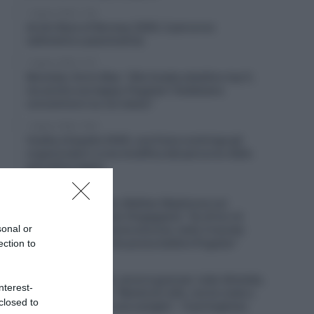
7 Agosto 2026, 11:45
Arctic Race of Norway 2026, il percorso
(altimetrie e planimetrie)
7 Agosto 2026, 11:27
Movistar, Enric Mas: “Alla Vuelta obiettivo top 5,
ma anche una tappa; Pogačar? Dobbiamo
concentrarci su noi stessi”
7 Agosto 2026, 10:54
Vuelta a España 2026, una frana costringe gli
organizzatori a una modifica del percorso della
penultima tappa
7 Agosto 2026, 10:38
Visma|Lease a Bike, Mattias Skjelmose sul
connazionale Jonas Vingegaard: “Su di lui c’è
sonal or
sempre una pressione enorme, tutto il mondo
pensa sia l’unico che possa battere Pogačar”
ection to
7 Agosto 2026, 10:20
UAE Emirates XRG, ancora guai per João Almeida,
nterest-
caduto in Polonia: “Niente di rotto, ma ho male a
closed to
un ginocchio ed a una caviglia” – Il portoghese