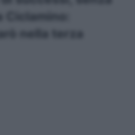
a Ciclamino:
rò nella terza