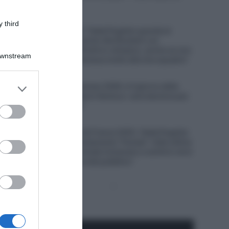
costretto al ritiro
7 Agosto 2026, 9:47
 third
UAE Emirates XRG, Tadej Pogačar guarda al
futuro: “Nel 2027 punto alla Roubaix e al
Mondiale, nel 2028 all’oro olimpico, anche se non
Downstream
è una cosa che interessa molto alla mia squadra”
7 Agosto 2026, 9:02
er and store
Tour de France Femmes 2026, è il giorno della
to grant or
scalata al mitico Mont Ventoux: sarà decisiva per
il successo finale?
ed purposes
7 Agosto 2026, 8:00
Un anno fa… Tour de France 2025, Tadej Pogačar
e la UAE hanno volutamente “frenato” nelle ultime
tappe? “Lungo le strade iniziavano a sentirsi versi
di disapprovazione del pubblico”
Pagina
Prossima
precedente
Pagina
Seguici qui