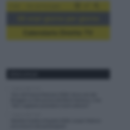
5-16/8
Giro del Portogallo
Gli orari giorno per giorno
Calendario Dirette TV
Ultimi articoli
7 Agosto 2026, 12:25
Tour de France Femmes 2026, Anna van der
Breggen si ritira prima del Mont Ventoux, il ds:
“Non vogliamo prendere rischi ulteriori”
7 Agosto 2026, 12:00
Startlist Vuelta a España 2026, scopri l’elenco
provvisorio dei partecipanti