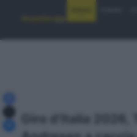
Notizie
Startlist
Co
Facebook
X
Giro d’Italia 2026,
Messenger
Andresen a caccia 