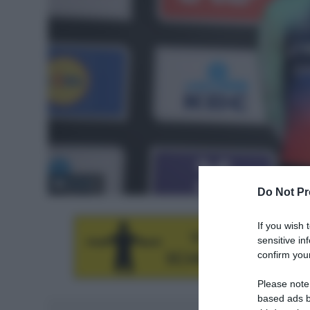
© Sirotti
Do Not Pr
If you wish 
sensitive in
confirm your
Please note
based ads b