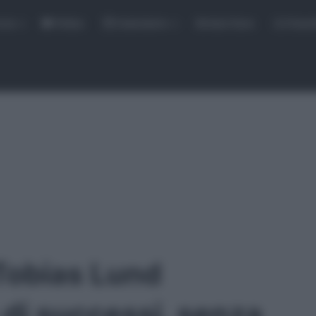
rse
Video
Calendario
Sintesi Gare
Classi
 Tobias Lund
di successi, senza