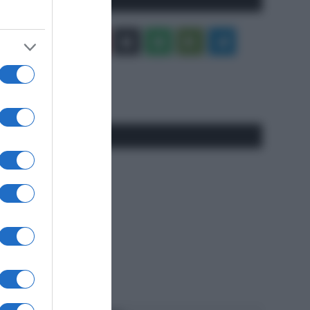
Facebook
X
You
Apple
Spotify
Google
Telegram
Tube
Play
RSS
#SpazioTalk