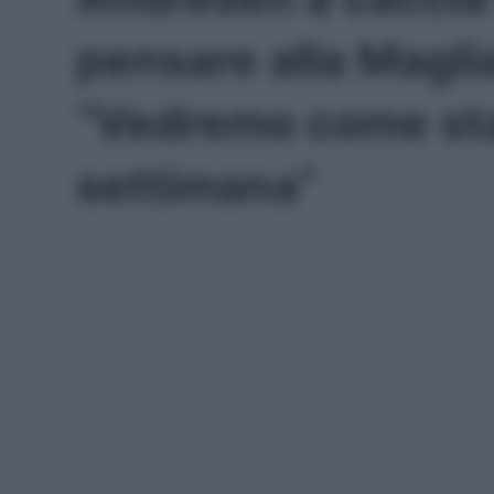
pensare alla Magli
“Vedremo come sta
settimana”