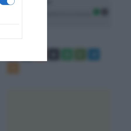
Ascolta SpazioTalk!
Seguici sulle migliori piattaforme di streaming:
Facebook
X
You
Apple
Spotify
Google
Telegram
Tube
Play
RSS