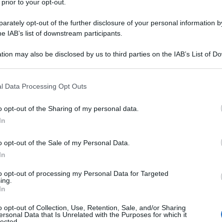
le tue fonti preferite
 prior to your opt-out.
rately opt-out of the further disclosure of your personal information by
he IAB’s list of downstream participants.
tion may also be disclosed by us to third parties on the IAB’s List of 
 that may further disclose it to other third parties.
 that this website/app uses one or more Google services and may gath
l Data Processing Opt Outs
including but not limited to your visit or usage behaviour. You may click 
 to Google and its third-party tags to use your data for below specifi
o opt-out of the Sharing of my personal data.
ogle consent section.
In
o opt-out of the Sale of my Personal Data.
In
to opt-out of processing my Personal Data for Targeted
l via del
Giro d’Italia 2026
. Il corridore della
Decathlon CMA
ing.
llo, nel corso del quale ha dimostrato di essere uno sprint
In
Corsa Rosa. Quella di quest’anno sarà la seconda
o opt-out of Collection, Use, Retention, Sale, and/or Sharing
 un nuovo livello di consapevolezza. Il secondo posto alla
ersonal Data that Is Unrelated with the Purposes for which it
lected.