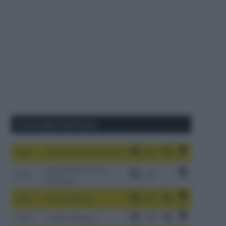
Corse della Settimana
1-9/8
Tour de France Femmes
China Xizang Trans-
2-6/8
Himalaya
3-9/8
Giro di Polonia
4-8/8
Vuelta a Burgos