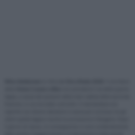
Wilco Kelderman
si ritira dal
Giro d’Italia 2026
. Il corridore
della
Visma | Lease a Bike
non prenderà il via della quarta
tappa, a causa dei postumi della maxi caduta della seconda
frazione, in cui era stato coinvolto. Il neerlandese era
ripartito con diversi abrasioni e aveva poi concluso tra gli
ultimi quella tappa e anche la successiva in Bulgaria. Dopo
il giorno di riposo, le conseguenze si sono evidentemente
fatte sentire maggiormente e la decisione è stata quindi