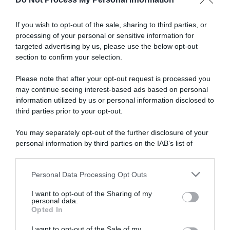
progresso
Articoli correlati
del
team”
If you wish to opt-out of the sale, sharing to third parties, or
processing of your personal or sensitive information for
targeted advertising by us, please use the below opt-out
section to confirm your selection.
Please note that after your opt-out request is processed you
may continue seeing interest-based ads based on personal
information utilized by us or personal information disclosed to
Giro di Polonia 2026, la
Giro di Polonia 2026, Bart
vittoria inaspettata di Bart
Lemmen resiste al ritorno di
third parties prior to your opt-out.
Lemmen: “Dopo la caduta
Christian Scaroni! 6° Alberto
non ero neanche certo di
Bettiol
You may separately opt-out of the further disclosure of your
riuscire a continuare…”
6 Agosto 2026, 16:51
personal information by third parties on the IAB’s list of
6 Agosto 2026, 18:50
downstream participants.
Personal Data Processing Opt Outs
This information may also be disclosed by us to third parties
on the IAB’s List of Downstream Participants that may further
I want to opt-out of the Sharing of my
disclose it to other third parties.
personal data.
Opted In
Please note that this website/app uses one or more Google
services and may gather and store information including but
I want to opt-out of the Sale of my