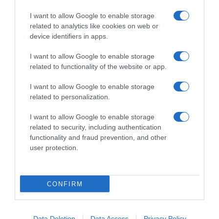
compagno Ben Tulett
4 Agosto 2026, 9:00
I want to allow Google to enable storage
4 Agosto 2026, 16:40
related to analytics like cookies on web or
device identifiers in apps.
I want to allow Google to enable storage
related to functionality of the website or app.
Commenta
I want to allow Google to enable storage
related to personalization.
I want to allow Google to enable storage
© Copyright 2026, All Rights Reserved Designed by
related to security, including authentication
functionality and fraud prevention, and other
©SpazioCiclismo
Preferenze Privacy
user protection.
Contatti
Redazione
Privacy & Cookie Policy
Pubblicità
Lavora con noi
VeloPro
CONFIRM
Facebook
X
You
Apple
Spotify
Google
Telegram
RSS
Tube
Play
Data Deletion
Data Access
Privacy Policy