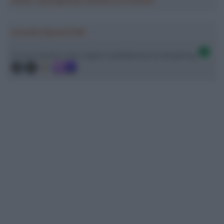
2026: montepremi minimo di 5.000€!
Ascolta SpazioTalk!
Ci trovi anche sulle migliori piattaforme di streaming