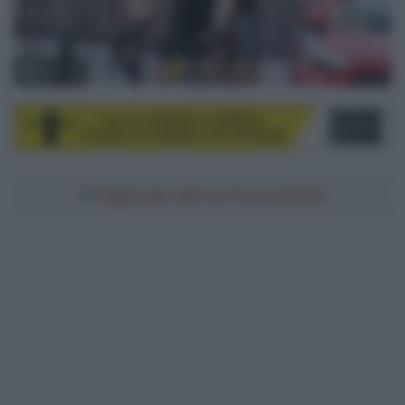
© Sirotti
Aggiungici alle tue fonti preferite