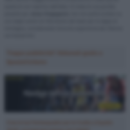
quella di non ripartire dall’Italia. Si tratta di una perdita
pesante per
Jonas Vingegaard
, che non potrà contare su
uno degli uomini di riferimento del team per le tappe di
montagna, considerando l’enorme esperienza del 35enne
nei Grandi Giri.
Troppa pubblicità? Abbonati gratis a
SpazioCiclismo
Crea la tua Fantasquadra per la Vuelta a España