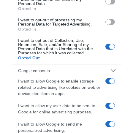
Personal Data.
not limited to your visit or usage behaviour. You may click to
Opted In
grant or deny consent to Google and its third-party tags to
use your data for below specified purposes in below Google
I want to opt-out of processing my
Visma|Lease a Bike, l’arrivo di
Visma|Lease a Bike, il parere
consent section.
Personal Data for Targeted Advertising.
Fabio Jakobsen è vicino: “Per
di Trine Vingegaard Hansen:
Opted In
me sarebbe un sogno, ne
“Il ciclismo è uno sport
stiamo parlando”
antiquato, ma continuando a
I want to opt-out of Collection, Use,
far gestire le cose a ex
Retention, Sale, and/or Sharing of my
5 Agosto 2026, 10:39
corridori non cambierà mai
Personal Data that Is Unrelated with the
Purposes for which it was collected.
nulla”
Opted Out
5 Agosto 2026, 10:18
Google consents
I want to allow Google to enable storage
related to advertising like cookies on web or
device identifiers in apps.
I want to allow my user data to be sent to
Google for online advertising purposes.
Vuelta a Burgos 2026,
Visma | Lease a Bike, Wout
doppietta Visma ad aprire i
Van Aert lancia la sfida per il
I want to allow Google to send me
giochi: Matthew Brennan
Mondiale: “Se sono al top me
personalized advertising.
domina lo sprint sul
la posso giocare”