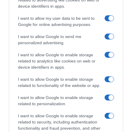
related to advertising like cookies on web or
device identifiers in apps.
I want to allow my user data to be sent to
Google for online advertising purposes.
Giro di Polonia 2026,
Giro di Polonia 2026,
Jonathan Milan fa subito bis:
Jonathan Milan si impone
I want to allow Google to send me
“È stato caotico, ma mi sono
nettamente su Paul Magnier!
personalized advertising.
divertito. Mi ha sorpreso
3° Matteo Malucelli, 5° Daniel
l’azione di Romele”
Skerl
I want to allow Google to enable storage
4 Agosto 2026, 18:20
4 Agosto 2026, 16:28
related to analytics like cookies on web or
device identifiers in apps.
I want to allow Google to enable storage
related to functionality of the website or app.
Commenta
I want to allow Google to enable storage
related to personalization.
I want to allow Google to enable storage
© Copyright 2026, All Rights Reserved Designed by
related to security, including authentication
functionality and fraud prevention, and other
©SpazioCiclismo
Preferenze Privacy