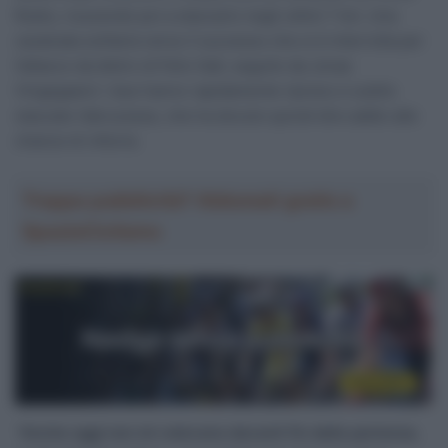
Rubio, riuscendo poi a staccarlo negli ultimi 7 km. Una
cavalcata solitaria verso il successo che si è interrotta per
l’attacco da dietro di Felix Gall, seguito da Jonas
Vingegaard. I due hanno rapidamente ripreso e subito
staccato l’abruzzese, che ha dovuto quindi dire addio alle
chance di vittoria.
Troppa pubblicità? Abbonati gratis a
SpazioCiclismo
“
Anche oggi non mi volevano davanti fin dalla partenza
,