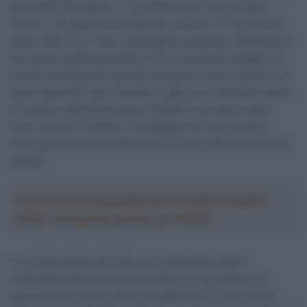
quelli della Decathlon – ha sottolineato Ciccone dopo
l’arrivo – Ho speso parecchio per provarci. Ci ho provato
tante volte. Poi il ritmo nel gruppo era davvero fastidioso e
non avevo nulla da perdere. Così, sul piccolo strappo, ho
provato ad attaccare perché la fuga era vicina. Anche lì ho
speso parecchio per chiudere il gap e poi sull’ultima salita
mi sentivo abbastanza bene. Quindi ho provato a dare
tutto, ma non è bastato. Il vantaggio non era grande e
sicuramente gli sforzi fatti prima si sono fatti sentire nelle
gambe”.
Crea la tua Fantasquadra per la Vuelta a España
2026: montepremi minimo di 5.000€!
Il corridore della Lidl-Trek può comunque essere
soddisfatto della prestazione odierna e guardare con
fiducia verso le prossime due settimane di corsa, dove