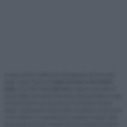
Si sono infranti a 1800 metri dal traguardo di Corno alle
Scale i sogni di gloria di
Giulio Ciccone
al
Giro d’Italia
2026
. Il corridore della
Lidl-Trek
è stato tra i più attivi di
questa tappa, provando moltissime volte ad andare in fuga
nella prima parte di corsa, ma non riuscendo a trovare
spazio. L’abruzzese ha quindi fatto un attacco secco a circa
73 km dall’arrivo, riuscendo poi a rientrare in testa. Sulla
salita finale Ciccone è rimasto solo al comando con Einer