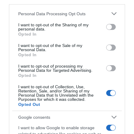
downstream participants.
perché non seguirli?”
5 Agosto 2026, 19:43
Personal Data Processing Opt Outs
This information may also be disclosed by us to third parties
on the IAB’s List of Downstream Participants that may further
I want to opt-out of the Sharing of my
disclose it to other third parties.
personal data.
Opted In
Please note that this website/app uses one or more Google
services and may gather and store information including but
I want to opt-out of the Sale of my
Personal Data.
not limited to your visit or usage behaviour. You may click to
Opted In
grant or deny consent to Google and its third-party tags to
use your data for below specified purposes in below Google
I want to opt-out of processing my
Giro di Polonia 2026, tripletta
Vuelta a España 2026, a
consent section.
Personal Data for Targeted Advertising.
per Jonathan Milan! 3°
rischio la partecipazione di
Opted In
Alessandro Romele, 5° Daniel
Thibau Nys, che deve
Skerl
recuperare da un’infezione
I want to opt-out of Collection, Use,
Retention, Sale, and/or Sharing of my
5 Agosto 2026, 16:33
4 Agosto 2026, 19:59
Personal Data that Is Unrelated with the
Purposes for which it was collected.
Opted Out
Google consents
I want to allow Google to enable storage