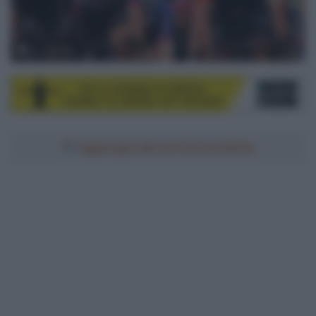
© LaPresse
Aggiungici alle tue fonti preferite