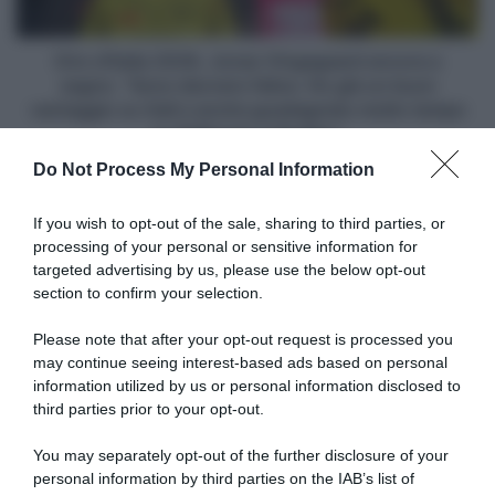
segno:
“Sono
davvero
Giro d’Italia 2026, Jonas Vingegaard ancora a
felice.
segno: “Sono davvero felice. Ho già un buon
Ho
vantaggio su Gall e anche guadagnato molto tempo
già
su Pellizzari e Hindley”
un
Do Not Process My Personal Information
buon
vantaggio
Articoli correlati
su
If you wish to opt-out of the sale, sharing to third parties, or
Gall
processing of your personal or sensitive information for
e
targeted advertising by us, please use the below opt-out
anche
section to confirm your selection.
guadagnato
molto
Please note that after your opt-out request is processed you
tempo
may continue seeing interest-based ads based on personal
su
information utilized by us or personal information disclosed to
Giro di Polonia 2026,
Vuelta a Burgos 2026, Oscar
Pellizzari
Jonathan Milan fa tripletta:
Onley supera Giulio Ciccone
third parties prior to your opt-out.
e
“Ho lavorato duramente per
allo sprint
raggiungere questo livello; la
Hindley”
You may separately opt-out of the further disclosure of your
5 Agosto 2026, 16:58
fuga? Ho visto due corridori
personal information by third parties on the IAB’s list of
attaccati e mi son detto: