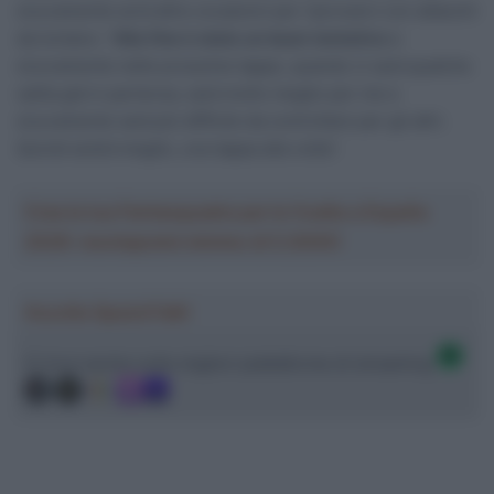
sicuramente avrà altre occasioni per riprovarci con attacchi
da lontano: “
Alla fine è stato un buon tentativo
e
sicuramente nelle prossime tappe, quando ci sarà qualche
salita già in partenza, sarà molto meglio per me e
sicuramente sarà più difficile da controllare per gli altri.
Quindi andrà meglio, una tappa alla volta”.
Crea la tua Fantasquadra per la Vuelta a España
2026: montepremi minimo di 5.000€!
Ascolta SpazioTalk!
Ci trovi anche sulle migliori piattaforme di streaming