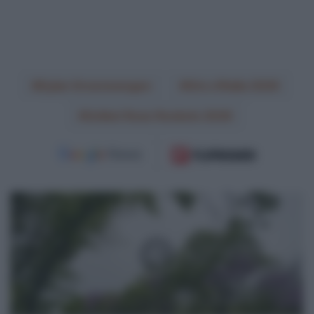
Dylan Groenewegen
Giro d'Italia 2026
Unibet Rose Rockets 2026
DIRETTA
Giro
d'Italia
2026
LIVE,
Seconda
Tappa