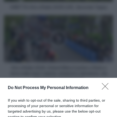
DIRETTA Giro d'Italia 2026 LIVE, Seconda Tappa
Giro
d’Italia
2026,
Erlend
Blikra
il
primo
a
finire
a
Giro d’Italia 2026, Erlend Blikra il primo a finire a
terra
terra nella maxi-caduta: ematomi e abrasioni, ma
nella
senza gravi conseguenze
maxi-
Do Not Process My Personal Information
caduta:
Articoli correlati
ematomi
e
If you wish to opt-out of the sale, sharing to third parties, or
abrasioni,
processing of your personal or sensitive information for
ma
targeted advertising by us, please use the below opt-out
senza
section to confirm your selection.