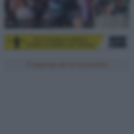
© Unibet Rose Rockets
Aggiungici alle tue fonti preferite