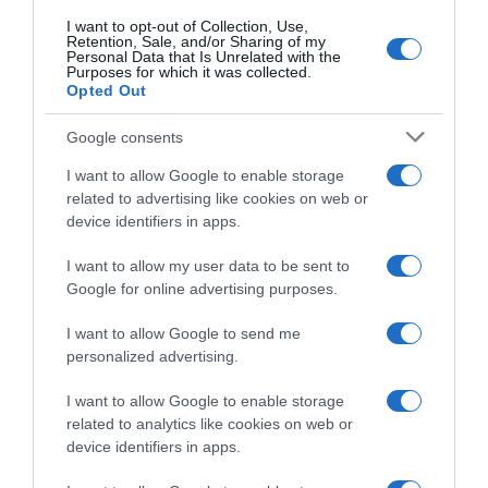
8 Luglio 2026, 13:45
scadenze”
I want to opt-out of Collection, Use,
Retention, Sale, and/or Sharing of my
19 Luglio 2026, 10:20
Personal Data that Is Unrelated with the
Purposes for which it was collected.
Opted Out
Google consents
I want to allow Google to enable storage
related to advertising like cookies on web or
device identifiers in apps.
I want to allow my user data to be sent to
Google for online advertising purposes.
Giro d’Italia 2026, stimato un
Campionati Nazionali 2026,
ritorno economico di 60
tris per Lukáš Kubiš in
I want to allow Google to send me
milioni di euro per la sola
Slovacchia e Mathias Vacek
personalized advertising.
ultima tappa: “Speriamo che
in Repubblica Ceca
il Grande Arrivo rimanga a
28 Giugno 2026, 14:34
I want to allow Google to enable storage
Roma nei prossimi anni”
related to analytics like cookies on web or
7 Luglio 2026, 12:05
device identifiers in apps.