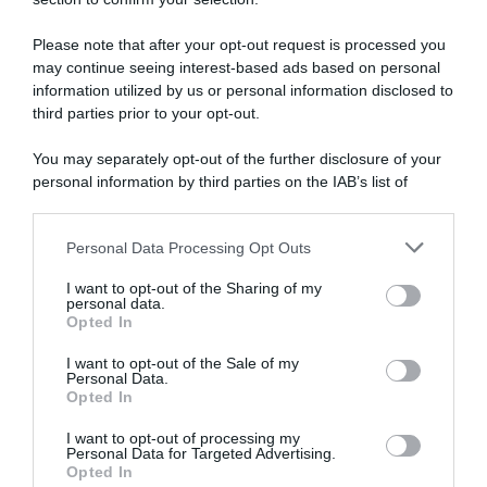
gravi
conseguenze
Please note that after your opt-out request is processed you
may continue seeing interest-based ads based on personal
information utilized by us or personal information disclosed to
Unibet Rose Rockets,
Unibet Rose Rockets,
ritrovate le bici rubate grazie
furgoncino scassinato e
third parties prior to your opt-out.
ai chip integrati. Una persona
diverse bici rubate prima
fermata dalla polizia francese
delle gare da affrontare nel
You may separately opt-out of the further disclosure of your
fine settimana in Spagna
1 Agosto 2026, 8:41
personal information by third parties on the IAB’s list of
24 Luglio 2026, 9:43
downstream participants.
Personal Data Processing Opt Outs
This information may also be disclosed by us to third parties
on the IAB’s List of Downstream Participants that may further
I want to opt-out of the Sharing of my
disclose it to other third parties.
personal data.
Opted In
Please note that this website/app uses one or more Google
services and may gather and store information including but
I want to opt-out of the Sale of my
Personal Data.
not limited to your visit or usage behaviour. You may click to
Opted In
grant or deny consent to Google and its third-party tags to
use your data for below specified purposes in below Google
I want to opt-out of processing my
CicloMercato 2027, Wout
CicloMercato, la Movistar
consent section.
Personal Data for Targeted Advertising.
Poels al bivio: “Non ho
vuole Dylan Groenewegen
Opted In
ancora deciso, ma non ho