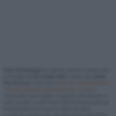
Dylan Groenewegen
ha superato indenne la caduta nella
prima tappa del
Giro d’Italia 2026
. Il leader della
Unibet
Rose Rockets
è finito a terra
nella maxi caduta nell’ultimo
chilometro durante la preparazione per la volata
. Il
neerlandese ha poi tagliato il traguardo sofferente per le
botte riportate. Lo staff medico della formazione francese
ha quindi fatto accertamenti in hotel, che hanno
scongiurato problemi seri, riportando come dopo diversi