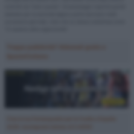
controlli sia “tutto a posto”. Groenewegen ripartirà quindi
stamane per la seconda tappa e potrà riprovarci nelle
successive giornate, visto che lui stesso sottolinea come
“Ci saranno altre opportunità”.
Troppa pubblicità? Abbonati gratis a
SpazioCiclismo
Crea la tua Fantasquadra per la Vuelta a España
2026: montepremi minimo di 5.000€!