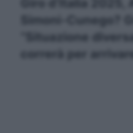
Giro d’Italia 2025
Simoni-Cunego? Gi
“Situazione divers
correrà per arriva