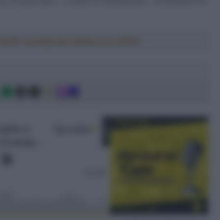
a, di accorciare – o anche di neutralizzare – la distanza che
a 2026: montepremi minimo di 5.000€!
g