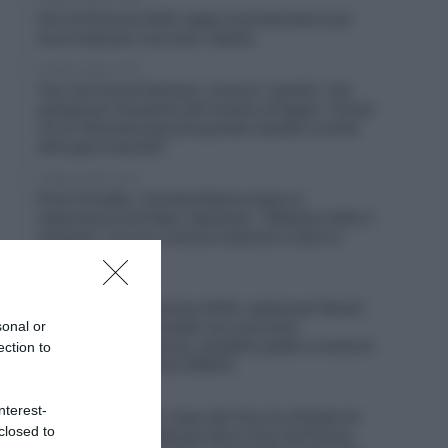
Giro di Polonia 2026, tappa neutralizzata e poi
accorciata per una maxi-caduta
6 Agosto 2026, 13:16
Tour de France Femmes, cresce il “partito” che
spinge per l’aumento del numero di tappe: “Ormai
c’è un interesse ben più grande rispetto a molte
altre gare maschili”
6 Agosto 2026, 12:41
Picnic PostNL, il ds Rudi Kemna dopo la
separazione da Fabio Jakobsen: “Abbiamo fatto il
massimo, ma non riusciva neanche a stare in
gruppo”
6 Agosto 2026, 12:26
Tour de France Femmes 2026, caduta per Noemi
sonal or
Rüegg dopo un contatto con una moto
dell’assistenza tecnica: cartellino giallo e multa di
ection to
214 euro per il pilota (VIDEO)
6 Agosto 2026, 12:13
nterest-
UAE Emirates XRG, Isaac del Toro ha rifiutato di
closed to
correre il Giro d’Italia per fare il Tour de France