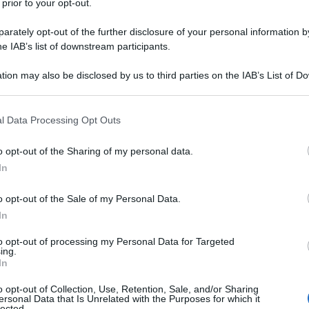
 prior to your opt-out.
le tue fonti preferite
rately opt-out of the further disclosure of your personal information by
he IAB’s list of downstream participants.
tion may also be disclosed by us to third parties on the IAB’s List of 
 that may further disclose it to other third parties.
 that this website/app uses one or more Google services and may gath
l Data Processing Opt Outs
including but not limited to your visit or usage behaviour. You may click 
 to Google and its third-party tags to use your data for below specifi
o opt-out of the Sharing of my personal data.
ogle consent section.
In
o opt-out of the Sale of my Personal Data.
In
to opt-out of processing my Personal Data for Targeted
ing.
ttimana, una piega decisamente intrigante. La
UAE Team
In
 della Corsa Rosa con due uomini nelle prime due posizioni
 il capitano designato, ovvero
Juan Ayuso
, ma il 21enne
o opt-out of Collection, Use, Retention, Sale, and/or Sharing
ersonal Data that Is Unrelated with the Purposes for which it
tagonista della tappa degli sterrati,
ovvero quella che ha
lected.