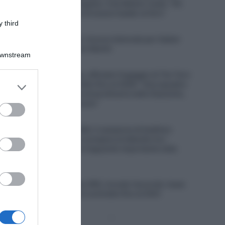
assieme a Tadej Pogačar. Il ds Matxín rivela: “Gli
avevamo proposto di essere leader al Giro”
 third
6 Agosto 2026, 11:47
Euskaltel-Euskadi, rinnovo biennale per Xabier
Berasategi e Gotzon Martín
Downstream
6 Agosto 2026, 11:23
Soudal Quick-Step, ufficiale l’ingaggio di Tim Torn
er and store
Teutenberg, contratto fino al 2028: “Una squadra
to grant or
con una tradizione straordinaria nelle Classiche,
dove voglio migliorare”
ed purposes
6 Agosto 2026, 11:07
Decathlon CMA CGM, il campione di biathlon
Émilien Jacquelin si prepara al debutto tra i
professionisti: “Un traguardo importante nella
mia carriera”
6 Agosto 2026, 10:37
UAE Team Emirates XRG, trovato l’accordo: Isaac
Del Toro prolunga il contratto fino al 2031
Pagina
Prossima