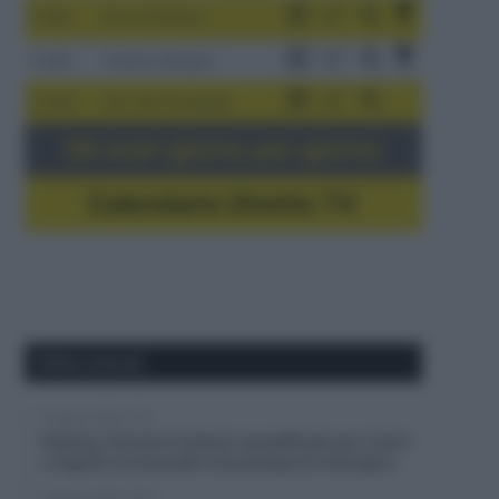
3-9/8
Giro di Polonia
4-8/8
Vuelta a Burgos
5-16/8
Giro del Portogallo
Gli orari giorno per giorno
Calendario Dirette TV
Ultimi articoli
6 Agosto 2026, 16:13
Doping, Giovanni Carboni squalificato per 4 anni
a seguito di anomalie nel passaporto biologico
6 Agosto 2026, 15:55