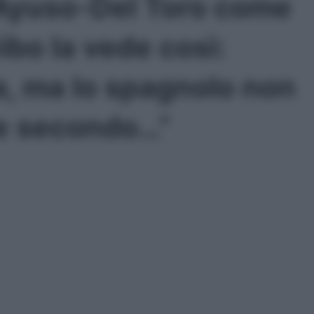
, Ayuso-Del Toro come
bo la vede così:
a, ma lo spagnolo non
re secondo…”