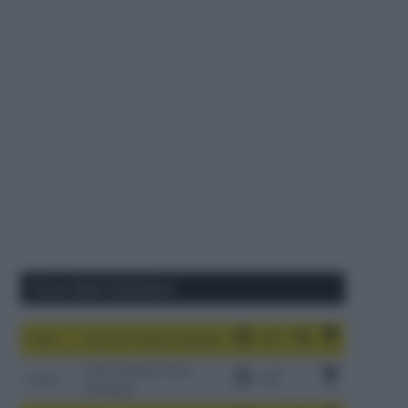
Corse della Settimana
1-9/8
Tour de France Femmes
China Xizang Trans-
2-6/8
Himalaya