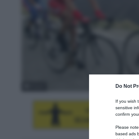
Do Not Pr
© Sirotti
If you wish 
sensitive in
confirm your
Please note
based ads b