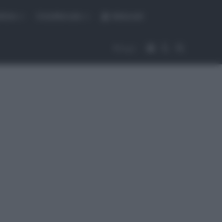
fiche
CicloMercato
Abbonati
Accedi
Cambia aspet
Cerca
Segui