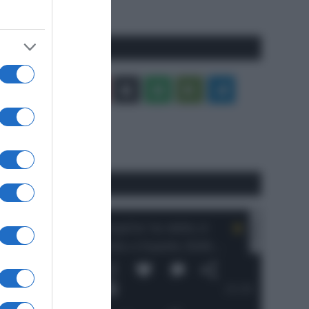
precedente
Pagina
Seguici qui
Facebook
X
You
Apple
Spotify
Google
Telegram
Tube
Play
RSS
#SpazioTalk