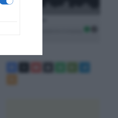
Ascolta SpazioTalk!
Seguici sulle migliori piattaforme di streaming:
Facebook
X
You
Apple
Spotify
Google
Telegram
Tube
Play
RSS