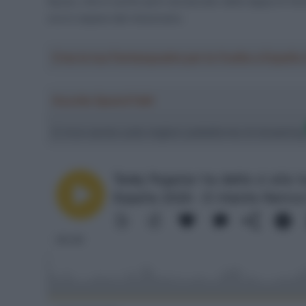
Ayuso, che è uscito però acciaccato dalla tappa di Sien
ora lo separa dal messicano.
Crea la tua Fantasquadra per la Vuelta a Españ
Ascolta SpazioTalk!
Ci trovi anche sulle migliori piattaforme di streamin