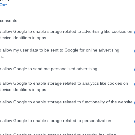
Out
tiva, finora, per quel che riguarda l’economia della corsa.
consents
azioCiclismo
o allow Google to enable storage related to advertising like cookies on
evice identifiers in apps.
o allow my user data to be sent to Google for online advertising
s.
to allow Google to send me personalized advertising.
o allow Google to enable storage related to analytics like cookies on
evice identifiers in apps.
o allow Google to enable storage related to functionality of the website
idore molto promettente, ma non certo quello di atleta che
o allow Google to enable storage related to personalization.
derata peraltro la presenza, nella stessa squadra, di un
o allow Google to enable storage related to security, including