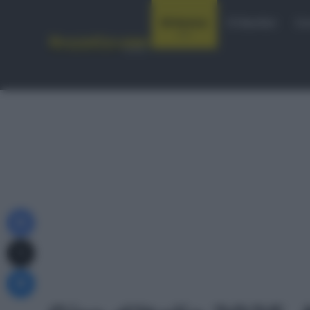
Notizie
Startlist
Co
Facebook
X
Messenger