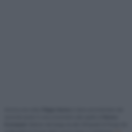
Ancora una volta,
Filippo Ganna
si deve accontentare del
secondo posto in una cronometro alle spalle di
Remco
Evenepoel
. Battuto dal belga sia alle Olimpiadi di Parigi che
ai Mondiali di Zurigo dello scorso anno, il verbanese
si è