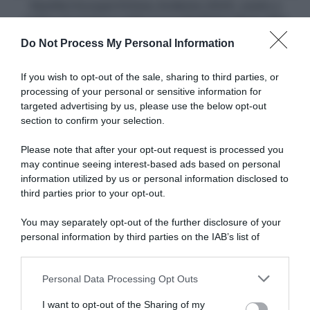
partenza
Startlist Europei Drôme-Ardèche 2025, orario e
della
ordine di partenza della CronoStaffetta Mista élite
CronoStaffetta
Do Not Process My Personal Information
Mista
Articoli correlati
élite
If you wish to opt-out of the sale, sharing to third parties, or
processing of your personal or sensitive information for
targeted advertising by us, please use the below opt-out
section to confirm your selection.
Please note that after your opt-out request is processed you
may continue seeing interest-based ads based on personal
information utilized by us or personal information disclosed to
Tour de France 2026, Filippo
Tour de France 2026, Filippo
Ganna dopo la crono: “Era
Ganna prima del via da
third parties prior to your opt-out.
dura, ho dato tutto. La salita
Magny-Cours: “Giornata
mi ha fatto male, ho sofferto
interessante, vedremo se nel
You may separately opt-out of the further disclosure of your
abbastanza”
finale ci sarà la pioggia e
personal information by third parties on the IAB’s list of
magari anche il vento”
21 Luglio 2026, 16:22
downstream participants.
16 Luglio 2026, 13:50
Personal Data Processing Opt Outs
This information may also be disclosed by us to third parties
on the IAB’s List of Downstream Participants that may further
I want to opt-out of the Sharing of my
disclose it to other third parties.