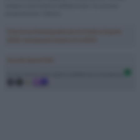
vediamo come andrà la staffetta mista”, ha concluso
semplicemente il 29enne.
Crea la tua Fantasquadra per la Vuelta a España
2026: montepremi minimo di 5.000€!
Ascolta SpazioTalk!
Ci trovi anche sulle migliori piattaforme di streaming