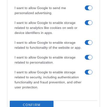
Campionati Italiani 2026,
Giro d’Italia 2026, Filippo
Filippo Ganna domina la
Ganna ci prova ma Roma è di
I want to allow Google to send me
scena e si prende il settimo
Jonathan Milan! Jonas
personalized advertising.
titolo a crono! Luca Giaimi 2°
Vingegaard entra nella storia
a 2 minuti
31 Maggio 2026, 19:04
I want to allow Google to enable storage
25 Giugno 2026, 15:30
related to analytics like cookies on web or
device identifiers in apps.
I want to allow Google to enable storage
related to functionality of the website or app.
Commenta
I want to allow Google to enable storage
related to personalization.
I want to allow Google to enable storage
© Copyright 2026, All Rights Reserved Designed by
related to security, including authentication
functionality and fraud prevention, and other
©SpazioCiclismo
Preferenze Privacy
user protection.
Contatti
Redazione
Privacy & Cookie Policy
Pubblicità
Lavora con noi
VeloPro
CONFIRM