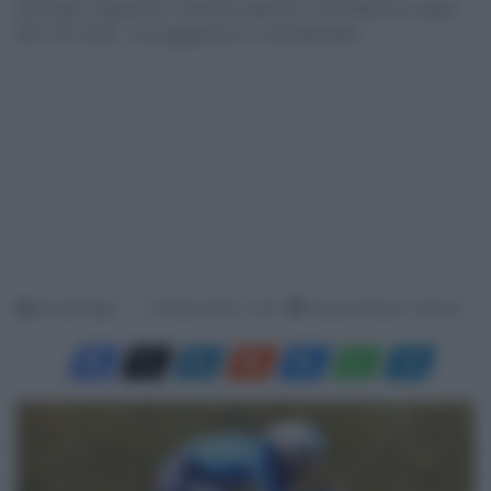
arrivato davanti, mentre penso che Remco pesi
60-70 chili", ha aggiunto il verbanese
Davide Filippi
1 Ottobre 2025, 17:45
Tempo di lettura: 1 Minuto