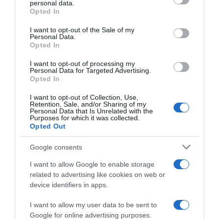
personal data.
Opted In
Please note that this website/app uses one or more Google
services and may gather and store information including but
I want to opt-out of the Sale of my
Personal Data.
not limited to your visit or usage behaviour. You may click to
Opted In
grant or deny consent to Google and its third-party tags to
use your data for below specified purposes in below Google
I want to opt-out of processing my
Tour de France 2026, Filippo
Campionati Italiani 2026,
consent section.
Personal Data for Targeted Advertising.
Ganna: “Fatta tanta fatica,
Filippo Ganna: “Credo di aver
Opted In
anche per il caldo.
fatto una performance in
Comunque siamo andati
linea con i miei valori –
I want to opt-out of Collection, Use,
forte”
Sabato non sarò al via della
Retention, Sale, and/or Sharing of my
gara in linea”
Personal Data that Is Unrelated with the
4 Luglio 2026, 19:21
Purposes for which it was collected.
25 Giugno 2026, 18:10
Opted Out
Google consents
I want to allow Google to enable storage
related to advertising like cookies on web or
device identifiers in apps.
I want to allow my user data to be sent to
Google for online advertising purposes.