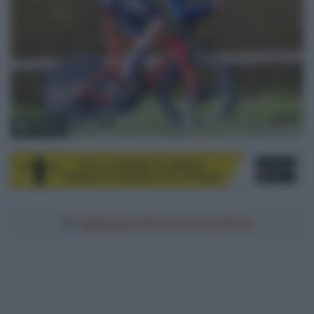
© Sirotti
Aggiungici alle tue fonti preferite