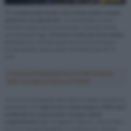
“
È il campione del mondo e ora è anche quello europeo,
quindi non c’è nulla da dire
“, ha commentato ai nostri
microfoni Ganna, che ha dovuto fare i conti con il forte
vento presente oggi: “
Di sicuro il vento non mi ha aiutato
,
guardando tra i corridori grossi sono l’unico ad essere
arrivato davanti, mentre penso che Remco pesi 60-70
chili”.
Crea la tua Fantasquadra per la Vuelta a España
2026: montepremi minimo di 5.000€!
“Di sicuro ho recuperato bene dopo la Vuelta, ma anche lui
(Evenepoel, ndr)
dopo 6 ore e mezza di gara e 6000 metri
di dislivello ha avuto un buon recupero, quindi
congratulazioni a lui
“, ha aggiunto l’azzurro, che tra meno
di 24 ore sarà già impegnato in un’altra prova: “Domani