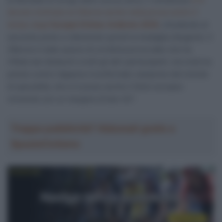
dovuto inchinare al 25enne anche nella prova contro il
tempo degli
Europei Drôme-Ardèche 2025
, chiudendo al
secondo posto e ottenendo quindi la medaglia d’argento. Il
29enne è stato autore di un’ottima prova dato che ha
rifilato bei distacchi a tutti gli altri partecipanti, ma nulla ha
potuto contro l’appena riconfermato campione del mondo
di specialità, che si è preso anche il titolo europeo
vincendo con un margine di ben 43″.
Troppa pubblicità? Abbonati gratis a
SpazioCiclismo