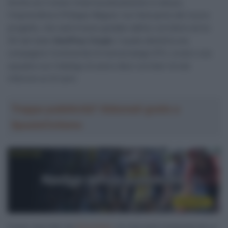
Anche se il nome rimarrà praticamente lo stesso,
l’imprenditore Philippe Wagner non farà parte del nuovo
progetto, che sarà invece guidato dall’ex corridore ed ex
DS del team
Geoffrey Coupé
, il quale allestirà una
compagine Continental di licenza belga CP3, ovvero una
squadra con l’obbligo di avere dieci corridori di età
inferiore ai 23 anni.
Troppa pubblicità? Abbonati gratis a
SpazioCiclismo
Come riportato da
DirectVelo
, la rosa sarà composta da un