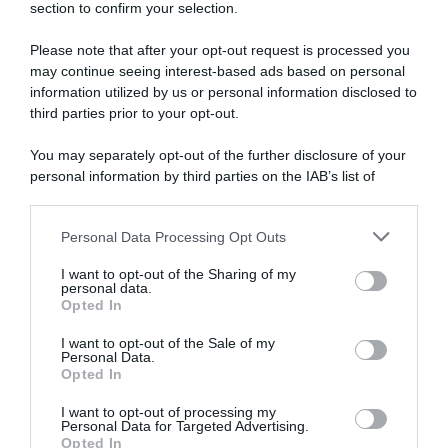
section to confirm your selection.
Please note that after your opt-out request is processed you
may continue seeing interest-based ads based on personal
information utilized by us or personal information disclosed to
Picnic-PostNL, preso anche il
Wagner Bazin WB, nessuna
francese Henri-François
domanda presentata all’UCI:
third parties prior to your opt-out.
Renard-Haquin: “Un vero
la squadra Professional di
talento con un motore
licenza belga chiuderà i
You may separately opt-out of the further disclosure of your
potente e un grande
battenti a fine 2025
personal information by third parties on the IAB’s list of
potenziale di crescita”
17 Ottobre 2025, 8:51
downstream participants.
7 Novembre 2025, 15:09
Personal Data Processing Opt Outs
This information may also be disclosed by us to third parties
on the IAB’s List of Downstream Participants that may further
I want to opt-out of the Sharing of my
disclose it to other third parties.
personal data.
Opted In
Please note that this website/app uses one or more Google
services and may gather and store information including but
I want to opt-out of the Sale of my
Personal Data.
not limited to your visit or usage behaviour. You may click to
Opted In
grant or deny consent to Google and its third-party tags to
use your data for below specified purposes in below Google
I want to opt-out of processing my
Wagner-Bazin WB, la
Wagner Bazin WB, Loïc
consent section.
Personal Data for Targeted Advertising.
chiusura è sempre più vicina.
Vliegen annuncia il ritiro a
Opted In