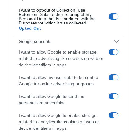
Il d.s. Christophe Detilloux:
fine stagione: “Sono
“Apro una Continental U23”
orgoglioso e felice del
I want to opt-out of Collection, Use,
percorso compiuto e di tutto
Retention, Sale, and/or Sharing of my
18 Settembre 2025, 18:26
ciò che ho potuto realizzare”
Personal Data that Is Unrelated with the
Purposes for which it was collected.
12 Agosto 2025, 18:18
Opted Out
Google consents
I want to allow Google to enable storage
related to advertising like cookies on web or
device identifiers in apps.
I want to allow my user data to be sent to
Google for online advertising purposes.
Wagner Bazin WB, il
GP La Marseillaise 2025,
proprietario è scontento dei
frattura di una vertebra
I want to allow Google to send me
risultati e si cercano nuovi
cervicale per Luca De
personalized advertising.
partner: “Quando investi
Meester e di una clavicola
quasi 1 milione ti aspetti di
per Joshua Giddings
I want to allow Google to enable storage
più, la stagione è molto
3 Febbraio 2025, 19:00
related to analytics like cookies on web or
deludente”
device identifiers in apps.
10 Agosto 2025, 14:50