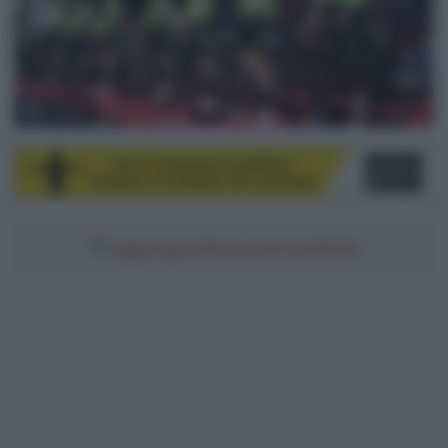
© Sirotti
Aggiungici alle tue fonti preferite