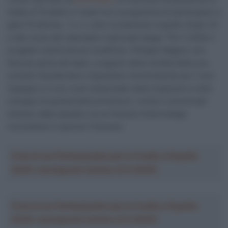
totale di 16 atleti e il team ha in programma di partecipare a
gare ProSeries, .1 e .2, oltre ovviamente a quelle Under-23
e alle corse del calendario nazionale belga: “Per il 2026, il
progetto subirà alcune modifiche. Philippe Wagner non
farà più parte del team, a seguito della vendita della sua
società. Desideriamo ringraziarlo sinceramente per il suo
impegno e il suo ruolo essenziale nella creazione e nello
sviluppo di questa bella avventura”, recita il comunicato
emesso dalla squadra, la cui licenza rimarrà belga
nonostante lo sponsor francese.
Crea la tua Fantasquadra per la Vuelta a España
2026: montepremi minimo di 5.000€!
Crea la tua Fantasquadra per la Vuelta a España
2026: montepremi minimo di 5.000€!