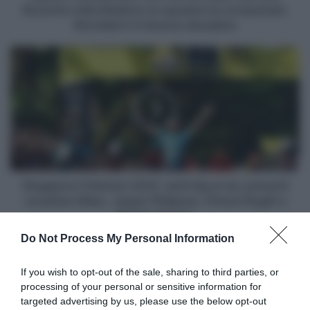
Madison
Bossche nella Madison la squadra ha conquistato
la
Mondiali in 6 diverse discipline
squadra
ha
Singapore
conquistato
Criterium
Mondiali
2025,
in
tanti
6
big
diverse
al
discipline
via:
presenti
Jonathan
Milan,
Singapore Criterium 2025, tanti big al via: presenti
Jasper
Jonathan Milan, Jasper Philipsen, Primož Roglič e
Philipsen,
Biniam Girmay
Primož
Do Not Process My Personal Information
Roglič
Articoli correlati
e
Biniam
If you wish to opt-out of the sale, sharing to third parties, or
Girmay
processing of your personal or sensitive information for
targeted advertising by us, please use the below opt-out