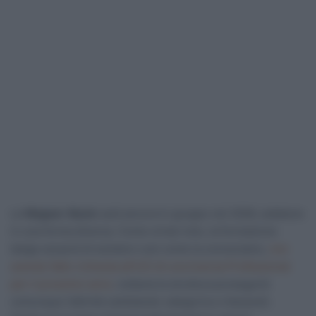
La
Wagner-Bazin
sarà ancora in gruppo nel 2026, sebbene
in una forma diversa. Come ormai noto, la formazione
belga cesserà di esistere così come la conosciamo,
non
avendo fatto richiesta all’UCI di una licenza Professional
per il prossimo anno
, tuttavia la struttura proseguirà
comunque l’attività cambiando categoria e interpreti.