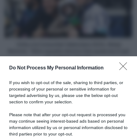
Comunitat
Valenciana
2024,
Matej
Mohoric:
"Altre
squadre
Volta a la Comunitat Valenciana 2024, Matej
devono
Mohoric: "Altre squadre devono fare qualcosa in più
fare
se vogliono vincere"
qualcosa
Do Not Process My Personal Information
in
Articoli correlati
più
se
If you wish to opt-out of the sale, sharing to third parties, or
vogliono
processing of your personal or sensitive information for
vincere"
targeted advertising by us, please use the below opt-out
section to confirm your selection.
Please note that after your opt-out request is processed you
may continue seeing interest-based ads based on personal
information utilized by us or personal information disclosed to
Volta a la Comunitat
Polti-Kometa, l’arrivo di
Valenciana 2025, orario e
Alessandro Tonelli completa
third parties prior to your opt-out.