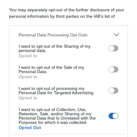
ordine di partenza della
l’organico 2025: “Voglio
cronosquadre
portare tutto il mio bagaglio
You may separately opt-out of the further disclosure of your
ciclistico e umano”
4 Febbraio 2025, 18:33
personal information by third parties on the IAB’s list of
2 Dicembre 2024, 11:28
downstream participants.
Personal Data Processing Opt Outs
This information may also be disclosed by us to third parties
on the IAB’s List of Downstream Participants that may further
I want to opt-out of the Sharing of my
disclose it to other third parties.
personal data.
Opted In
Please note that this website/app uses one or more Google
services and may gather and store information including but
I want to opt-out of the Sale of my
Personal Data.
not limited to your visit or usage behaviour. You may click to
Opted In
grant or deny consent to Google and its third-party tags to
use your data for below specified purposes in below Google
I want to opt-out of processing my
VF Group-Bardiani CSF-
CicloMercato 2025:
consent section.
Personal Data for Targeted Advertising.
Faizanè, Luca Covili rinnova
Balderstone, Epis, Peña,
Opted In
fino al 2026: “Sono convinto
Schlegel, Tonelli
che i prossimi due anni
13 Novembre 2024, 11:35
I want to opt-out of Collection, Use,
saranno determinanti per
Retention, Sale, and/or Sharing of my
fare il salto di qualità
Personal Data that Is Unrelated with the
Purposes for which it was collected.
definitivo”
Opted Out
16 Novembre 2024, 11:20