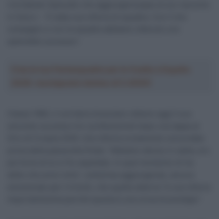
ricordando l’episodio che aggiungerà pepe al suo racconto
in futuro – È stata una vittoria di squadra. Con il mio
compagno e con la squadra abbiamo ottenuto uno
splendido successo”.
Crea la tua Fantasquadra per la Vuelta a España
2026: montepremi minimo di 5.000€!
Classe 1992, il corridore bresciano ottiene oggi il suo
secondo successo tra i professionisti dopo una tappa al
Giro di Croazia 2018. Una vittoria ovviamente concordata
prima della passerella finale: “Abbiamo deciso in salita, ero
più forte di lui e l’ho aspettato. In quel momento mi ha
detto che avrei vinto”, sottolinea aggiungendo, ancora
emozionato per il trionfo, che quella odierna “è una vittoria
importantissima perché questa è una corsa di prestigio”.