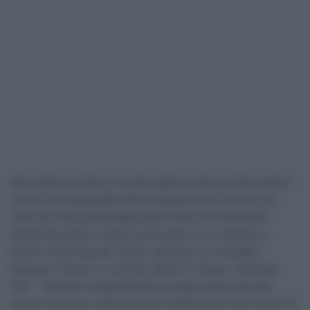
Non poteva iniziare in modo migliore l’anno di Alessandro
Tonelli. Una splendida vittoria quella che il 31enne si è
costruito nella prima tappa della Volta a la Comunitat
Valenciana 2024, iniziata come piace a lui, all’attacco.
Partito nella fuga del mattino assieme al compagno
Manuele Tarozzi, il corridore della VF Group – Bardiani
CSF – Faizanè ha approfittato al meglio della mancata
intesa in gruppo, dimostrandosi nettamente il più forte fra i