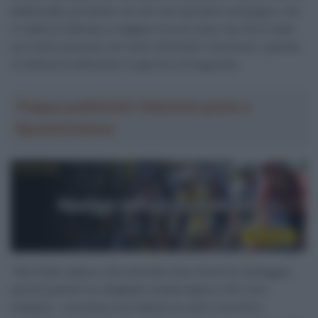
battistrada, portando con sé il più giovane compagno, che
in salita ha faticato a reggere la sua ruota, ma che è stato
poi molto prezioso nei venti chilometri conclusivi, quando
si trattava di difendere il gap fino al traguardo.
Troppa pubblicità? Abbonati gratis a
SpazioCiclismo
“Nel finale sapevo che avevamo due minuti di vantaggio,
quindi quando ho sbagliato strada sapevo che c’era
margine – esordisce sorridente ai nostri microfoni,