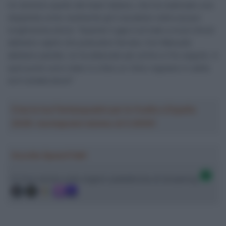
Un dominio quello del team italiano, che ha realizzato una
doppietta come raramente gli è accaduto nella sua pur
lunghissima storia: “Quando il gap è arrivato a nove minuti
abbiamo capito che potevamo farcela. Con Manuele
abbiamo parlato, lui ha attaccato per primo e l’ho seguito. A
quel punto sono stato io a fare un ritmo regolare in salita
ed è andata bene!”
Crea la tua Fantasquadra per la Vuelta a España
2026: montepremi minimo di 5.000€!
Ascolta SpazioTalk!
Ci trovi anche sulle migliori piattaforme di streaming