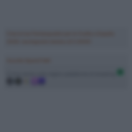
Crea la tua Fantasquadra per la Vuelta a España
2026: montepremi minimo di 5.000€!
Ascolta SpazioTalk!
Ci trovi anche sulle migliori piattaforme di streaming