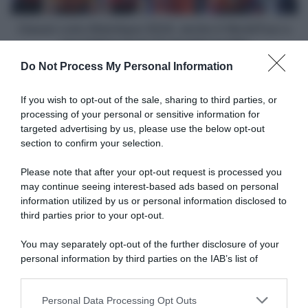
una
italiana
Classic Loire Atlantique 2024, anche 4 WorldTour e
tra
una italiana tra le 17 squadre iscritte
le
Do Not Process My Personal Information
17
Articoli correlati
squadre
iscritte
If you wish to opt-out of the sale, sharing to third parties, or
processing of your personal or sensitive information for
targeted advertising by us, please use the below opt-out
section to confirm your selection.
Please note that after your opt-out request is processed you
may continue seeing interest-based ads based on personal
information utilized by us or personal information disclosed to
CicloMercato 2027, Diego
Giro d’Italia 2026, Adam
Ulissi sarà in gruppo anche il
Yates si ritira: il britannico
third parties prior to your opt-out.
prossimo anno: vicino il
non riparte per la
rinnovo con la XDS Astana
commozione cerebrale dopo
You may separately opt-out of the further disclosure of your
la maxi caduta
10 Luglio 2026, 16:55
personal information by third parties on the IAB’s list of
10 Maggio 2026, 10:47
downstream participants.
Personal Data Processing Opt Outs
This information may also be disclosed by us to third parties