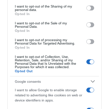
on the IAB’s List of Downstream Participants that may further
I want to opt-out of the Sharing of my
disclose it to other third parties.
personal data.
Opted In
Please note that this website/app uses one or more Google
services and may gather and store information including but
I want to opt-out of the Sale of my
Personal Data.
not limited to your visit or usage behaviour. You may click to
Opted In
grant or deny consent to Google and its third-party tags to
use your data for below specified purposes in below Google
I want to opt-out of processing my
Giro d’Italia 2026, Adam
O Gran Camiño 2026, Adam
consent section.
Personal Data for Targeted Advertising.
Yates leader della UAE: “Mi
Yates conquista la classifica
Opted In
sento in buona forma e, se le
generale: “Ora tornerò ad
cose andranno per il verso
allenarmi in altura per
I want to opt-out of Collection, Use,
giusto, potremo dire la
preparare il Giro”
Retention, Sale, and/or Sharing of my
nostra in classifica generale”
Personal Data that Is Unrelated with the
18 Aprile 2026, 17:59
Purposes for which it was collected.
4 Maggio 2026, 16:43
Opted Out
Google consents
I want to allow Google to enable storage
related to advertising like cookies on web or
device identifiers in apps.