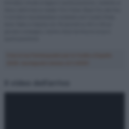
Emirates) chiude la tappa in quinta posizione, restando al
fianco dell’ormai ex leader Finn Fisher-Black fino alla fine.
Il corridore neozelandese completa così il podio finale,
dove Yates si impone con 19 secondi su Hirt e 39 sul
giovane compagno, mentre Ulissi termina la corsa in
quarta posizione.
Crea la tua Fantasquadra per la Vuelta a España
2026: montepremi minimo di 5.000€!
Il video dell’arrivo