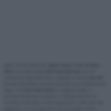
Game, set and match per
Adam Yates
al
Tour of Oman
2024
. Il corridore della
UAE Team Emirates
corre di
rimessa fino agli ultimi metri, restando a ruota di
Jan Hirt
(Soudal-QuickStep) che aveva lanciato la sua offensiva nel
finale. Con
Finn Fisher-Black
in maglia di leader, il
corridore britannico è rimasto a ruota del ceco fino al
momento di lanciare la sua progressione, a 200 metri dal
traguardo, con un lungo sprint che lo ha fatto vincere