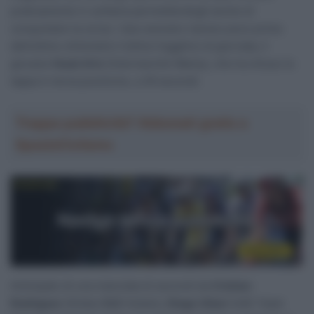
praticamente in solitaria permettendogli anche di
conquistare la corsa. I due avevano ripreso poco prima
dell’ultimo chilometro l’ultimo fuggitivo di giornata, il
giovane
Huub Artz
(Intermarché-Wanty), che ha chiuso la
tappa in terza posizione, a 29 secondi.
Troppa pubblicità? Abbonati gratis a
SpazioCiclismo
Anticipato di una manciata di secondi da
Cristian
Rodriguez
(Arkéa-B&B Hotels),
Diego Ulissi
(UAE Team