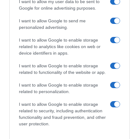
I want to allow my user data to be sent to
Google for online advertising purposes.
O Gran Camiño 2026,
O Gran Camiño 2026, Adam
Alessandro Pinarello si
Yates si gode la giornata da
I want to allow Google to send me
prende l’ultima tappa! Adam
tappa e maglia: “Sapevo di
personalized advertising.
Yates vince la corsa
star bene, ma sentivo la
pressione di dover fare
18 Aprile 2026, 17:27
I want to allow Google to enable storage
risultato”
related to analytics like cookies on web or
17 Aprile 2026, 17:00
device identifiers in apps.
I want to allow Google to enable storage
related to functionality of the website or app.
Commenta
I want to allow Google to enable storage
related to personalization.
I want to allow Google to enable storage
© Copyright 2026, All Rights Reserved Designed by
related to security, including authentication
functionality and fraud prevention, and other
©SpazioCiclismo
Preferenze Privacy
user protection.
Contatti
Redazione
Privacy & Cookie Policy
Pubblicità
Lavora con noi
VeloPro