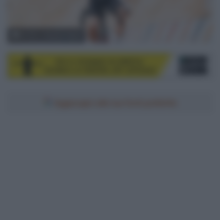
© ASO / Pauline Ballet
Aggiungici alle tue fonti preferite