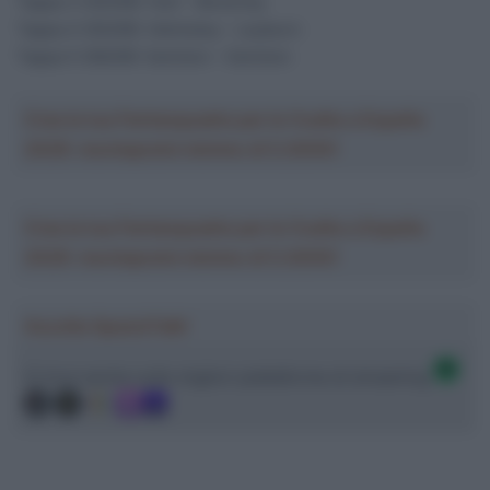
Tappa 3 (04/09): Hull – Beverley
Tappa 4 (05/09): Helmsley – Leyburn
Tappa 5 (06/09): Earlston – Earlston
Crea la tua Fantasquadra per la Vuelta a España
2026: montepremi minimo di 5.000€!
Crea la tua Fantasquadra per la Vuelta a España
2026: montepremi minimo di 5.000€!
Ascolta SpazioTalk!
Ci trovi anche sulle migliori piattaforme di streaming