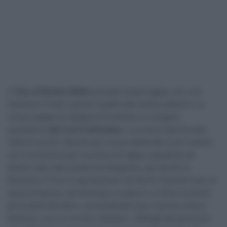
Il
Tour of Britain 2026
prevede cinque tappe, con una
frazione in meno quindi rispetto alle ultime edizioni. La
corsa a tappe di categoria ProSeries si svolgerà
quest’anno
dal 2 al 6 settembre
. La corsa si aprirà nella
città di Lincoln, famosa per la sua cattedrale e poi resterà
nel Lincolnshire per le prime tre tappe, passando da
Boston alla città costiera di Skegness, poi da Hull a
Beverley. Il Tour si sposterà poi nel North Yorkshire per la
quarta frazione, da Helmsley a Leyburn e infine toccherà
gli Scottish Borders, concludendosi per la prima volta a
Earlston, con un circuito cittadino. I dettagli del percorso,