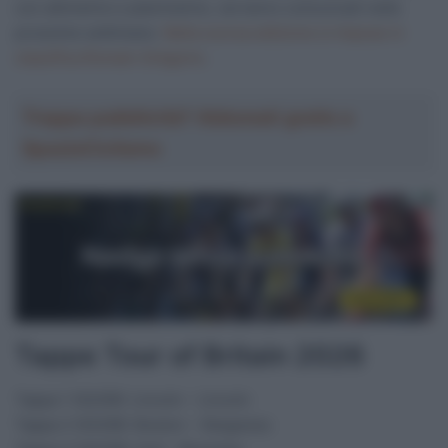
con altimetrie e planimetrie, verranno comunicati nelle
prossime settimane.
Nella scorsa edizione si impose in
classifica Romain Grégoire
.
Troppa pubblicità? Abbonati gratis a
SpazioCiclismo
Tappe Tour of Britain 2026
Tappa 1 (02/09): Lincoln – Lincoln
Tappa 2 (03/09): Boston – Skegness