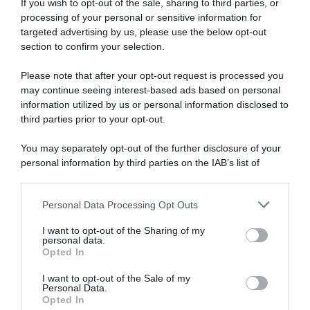
If you wish to opt-out of the sale, sharing to third parties, or
processing of your personal or sensitive information for
targeted advertising by us, please use the below opt-out
VolkerWessels,
section to confirm your selection.
il
team
Please note that after your opt-out request is processed you
maschile
may continue seeing interest-based ads based on personal
neerlandese
information utilized by us or personal information disclosed to
chiuderà
third parties prior to your opt-out.
a
fine
You may separately opt-out of the further disclosure of your
stagione
personal information by third parties on the IAB’s list of
-
VolkerWessels, il team maschile neerlandese
downstream participants.
La
chiuderà a fine stagione - La squadra femminile
squadra
proseguirà con un cambio di sponsor
Personal Data Processing Opt Outs
This information may also be disclosed by us to third parties
femminile
on the IAB’s List of Downstream Participants that may further
proseguirà
Giro
I want to opt-out of the Sharing of my
disclose it to other third parties.
con
personal data.
di
Opted In
un
Svizzera
Please note that this website/app uses one or more Google
cambio
2026,
services and may gather and store information including but
I want to opt-out of the Sale of my
di
Mathieu
Personal Data.
not limited to your visit or usage behaviour. You may click to
sponsor
van
Opted In
grant or deny consent to Google and its third-party tags to