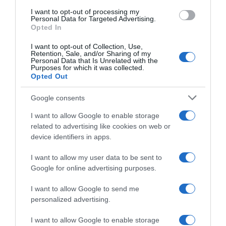
der
use your data for below specified purposes in below Google
I want to opt-out of processing my
Poel
consent section.
Personal Data for Targeted Advertising.
guida
Opted In
la
Giro di Svizzera 2026, Mathieu van der Poel guida
Alpecin
la Alpecin - Premier Tech, che schiera anche Luca
I want to opt-out of Collection, Use,
Retention, Sale, and/or Sharing of my
-
Vergallito
Personal Data that Is Unrelated with the
Premier
Purposes for which it was collected.
Opted Out
Tech,
Articoli correlati
che
Google consents
schiera
anche
I want to allow Google to enable storage
Luca
related to advertising like cookies on web or
Vergallito
device identifiers in apps.
I want to allow my user data to be sent to
Google for online advertising purposes.
Tour of Britain 2026,
annunciate le 18 squadre al
I want to allow Google to send me
via: presenti anche 5 team
personalized advertising.
WorldTour
4 Agosto 2026, 10:40
I want to allow Google to enable storage