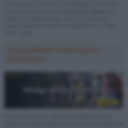
che sarà presa in accordo con la famiglia), ha confermato
che si tratta del corridore del
Team Coop – Repsol
, tra i
membri più brillanti del team, tanto che si diceva che
avesse firmato per diventare professionista con il Team
Jayco – AlUla.
Troppa pubblicità? Abbonati gratis a
SpazioCiclismo
Non sono al momento stati rivelati dettagli riguardo la
dinamica di questa tragedia, avvenuta nel corso della lunga