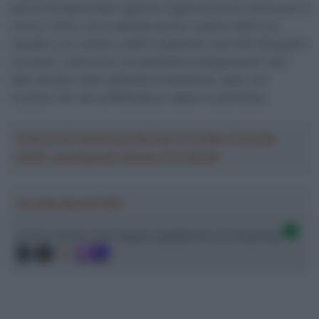
parere fondamentale riguardo l’opportunità di continuare la
corsa o meno, ma si attende anche il parere della sua
squadra, con ciclisti e staff ovviamente sconvolti da quanto
successo. L’annuncio sul possibile proseguimento sarà
dato dunque nella mattinata di domenica, dopo una
riunione che verrà effettuata al raduno di partenza.
Crea la tua Fantasquadra per la Vuelta a España
2026: montepremi minimo di 5.000€!
Ascolta SpazioTalk!
Ci trovi anche sulle migliori piattaforme di streaming