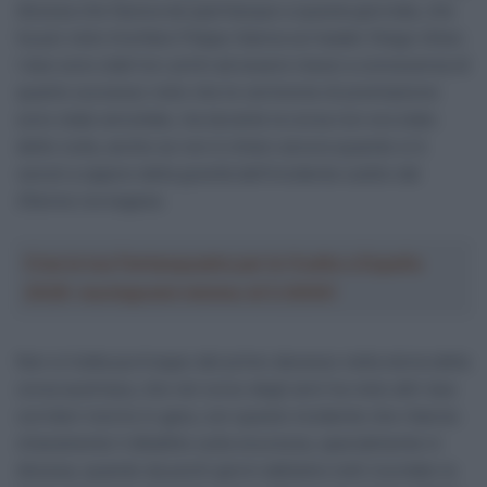
discesa che faceva da spartiacque a questa giornata, che
ha poi visto trionfare Filippo Ganna sul leader Diego Ulissi.
I due sono stati tra i primi ad essere messi a conoscenza di
quanto successo visto che le cerimonie di premiazione
sono state annullate, ma durante la corsa non era stato
detto nulla, anche se non è chiaro ancora quando si è
venuti a sapere della gravità dell’incidente subito dal
25enne norvegese.
Crea la tua Fantasquadra per la Vuelta a España
2026: montepremi minimo di 5.000€!
Non si tratta purtroppo del primo decesso nella storia della
corsa austriaca, che nel corso degli anni ha visto altri due
corridori morire in gara, con questo incidente che rilancia
chiaramente il dibattito sulla sicurezza, specialmente in
discesa, quando da pochi giorni abbiamo tutti ricordato la