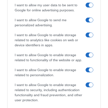
I want to allow my user data to be sent to
Google for online advertising purposes.
Giro d’Austria 2024, grande
Tour de France 2024, il
commozione in gruppo dopo
gruppo ricorda André Drege:
I want to allow Google to send me
l’omaggio ad André Drege
“È una notizia devastante”
personalized advertising.
commenta Alexander Kristoff
7 Luglio 2024, 17:23
7 Luglio 2024, 12:10
I want to allow Google to enable storage
related to analytics like cookies on web or
device identifiers in apps.
I want to allow Google to enable storage
related to functionality of the website or app.
Commenta
I want to allow Google to enable storage
related to personalization.
I want to allow Google to enable storage
© Copyright 2026, All Rights Reserved Designed by
related to security, including authentication
functionality and fraud prevention, and other
©SpazioCiclismo
Preferenze Privacy
user protection.
Contatti
Redazione
Privacy & Cookie Policy
Pubblicità