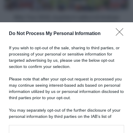
è
di
Andreas
Sibiu Tour 2024, la prima in salita è di Andreas
Leknessund
Leknessund al fotofinish su Florian Lipowitz
al
Do Not Process My Personal Information
fotofinish
Articoli correlati
su
Florian
If you wish to opt-out of the sale, sharing to third parties, or
Lipowitz
processing of your personal or sensitive information for
targeted advertising by us, please use the below opt-out
section to confirm your selection.
Please note that after your opt-out request is processed you
may continue seeing interest-based ads based on personal
information utilized by us or personal information disclosed to
Austria, la famiglia di André
Giro d’Austria 2024, chiuse le
Drege torna a parlare dopo il
indagini sulla morte di André
third parties prior to your opt-out.
tragico incidente: “La caduta
Drege: “Caduta causata da un
è stata causata da una
problema alla ruota
You may separately opt-out of the further disclosure of your
foratura avvenuta nel posto
posteriore”
personal information by third parties on the IAB’s list of
sbagliato al momento
4 Gennaio 2025, 11:31
downstream participants.
sbagliato”
13 Febbraio 2025, 11:52