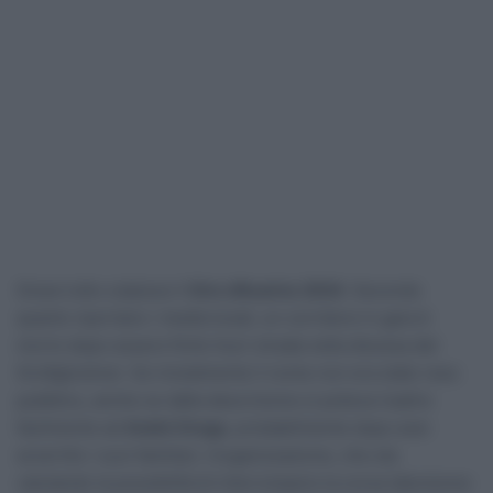
Grave lutto colpisce il
Giro d’Austria 2024
. Secondo
quanto riportano i media locali, un corridore in gara è
morto dopo essere finito fuori strada nella discesa del
Großglockner. Se inizialmente il nome non era stato reso
pubblico, anche se dalla descrizione si poteva risalire
facilmente ad
André Drege
, probabilmente dopo aver
avvertito i suoi familiari, l’organizzazione, che sta
valutando la possibilità di interrompere la corsa (decisione