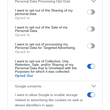
Personal Data Processing Opt Outs
This information may also be disclosed by us to third parties
on the IAB’s List of Downstream Participants that may further
I want to opt-out of the Sharing of my
disclose it to other third parties.
personal data.
Opted In
Please note that this website/app uses one or more Google
services and may gather and store information including but
I want to opt-out of the Sale of my
Personal Data.
not limited to your visit or usage behaviour. You may click to
Opted In
grant or deny consent to Google and its third-party tags to
use your data for below specified purposes in below Google
Sicurezza, i direttori di corsa
I want to opt-out of processing my
Giro d’Austria 2024,
dei Giri di Austria, Germania
consent section.
Personal Data for Targeted Advertising.
l’incidente mortale di André
e Svizzera: “È necessario che
Opted In
Drege forse colpa di un
l’UCI introduca l’obbligo del
problema alla ruota
GPS per tutti i corridori in
I want to opt-out of Collection, Use,
posteriore
Retention, Sale, and/or Sharing of my
gara”
Personal Data that Is Unrelated with the
8 Luglio 2024, 10:57
22 Novembre 2024, 15:41
Purposes for which it was collected.
Opted Out
Google consents
I want to allow Google to enable storage
related to advertising like cookies on web or
device identifiers in apps.