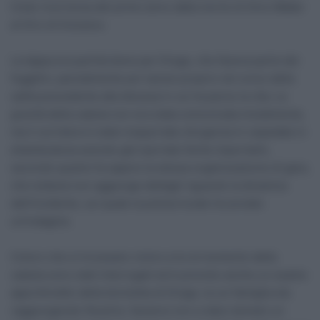
triste ricorrenza del primo anno dalla morte di Gino Mäder
al Giro di Svizzera.
La tappa era partita bene per Drege, che faceva parte dei
fuggitivi, parzialmente poi ripresi proprio nel corso della
salita precedente alla discesa in cui ha perso la vita. La
gravità della caduta non era stata comunicata inizialmente,
ma il corridore è stato trasportato d’urgenza in ospedale in
eliambulanza avendo già riportato ferite importanti,
secondo quanto fa sapere la stessa organizzazione di gara,
che tuttavia non aggiunge dettagli riguardo la dinamica
dell’incidente, sul quale la polizia locale ha avviato
un’indagine.
Coloro che si trovavano vicino a lui al momento della
caduta sono stati interrogati ed è previsto anche un esame
approfondito della bicicletta di Drege, la cui famiglia sta
raggiungendo l’Austria. Saranno loro a dare domani un