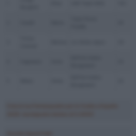
1
Elisa
UAE Team ADQ
143
Borghini
Team Picnic
2
Cavalli
Marta
40
PostNL
Trinca
3
Monica
Liv–Alula–Jayco
34
Colonel
BePink Imatra
4
Cagnazzo
Irene
32
Bongioanni
BePink Imatra
5
Milesi
Silvia
23
Bongioanni
Crea la tua Fantasquadra per la Vuelta a España
2026: montepremi minimo di 5.000€!
Ascolta SpazioTalk!