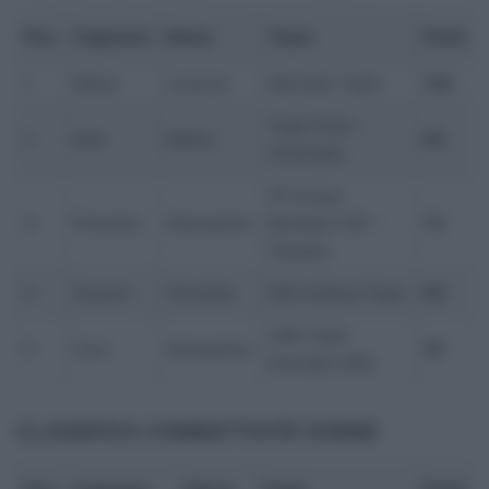
Pos.
Cognome
Nome
Team
Punti
1
Milesi
Lorenzo
Movistar Team
100
Team Polti –
2
Bais
Mattia
80
Visitmalta
VF Group
3
Pinarello
Alessandro
Bardiani CSF –
73
Faizanè
4
Scaroni
Christian
XDS Astana Team
60
UAE Team
5
Covi
Alessandro
55
Emirates XRG
CLASSIFICA COMBATTIVITÀ
DONNE