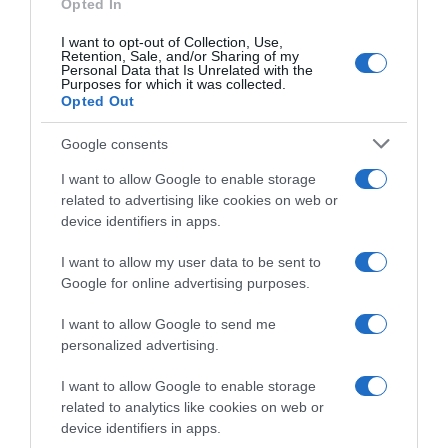
Opted In
km dal via della 14ª tappa a
sfortunato: “La caduta non ci
causa di una faringotracheite
voleva, non ho niente di rotto
I want to opt-out of Collection, Use,
acuta
e questo è l’importante”
Retention, Sale, and/or Sharing of my
Personal Data that Is Unrelated with the
23 Maggio 2026, 14:25
20 Maggio 2026, 18:45
Purposes for which it was collected.
Opted Out
Google consents
I want to allow Google to enable storage
related to advertising like cookies on web or
device identifiers in apps.
I want to allow my user data to be sent to
Google for online advertising purposes.
Giro d’Italia 2026, Christian
Giro d’Italia 2026, la
Scaroni: “Sono uscito di
sofferenza di Christian
I want to allow Google to send me
classifica per concentrarmi
Scaroni: “Dopo il GPM c’è
personalized advertising.
sulla tappa di oggi”
stato tanto freddo, giornata
dura e intensa”
20 Maggio 2026, 12:14
I want to allow Google to enable storage
13 Maggio 2026, 18:48
related to analytics like cookies on web or
device identifiers in apps.