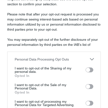
sento
section to confirm your selection.
di
poter
Please note that after your opt-out request is processed you
migliorare
may continue seeing interest-based ads based on personal
ulteriormente"
information utilized by us or personal information disclosed to
Giro di Polonia 2026,
Clásica San Sebastián 2026,
Christian Scaroni a un soffio
Remco Evenepoel insegue,
third parties prior to your opt-out.
dalla vittoria: “C’è dispiacere,
rientra e si regala il poker!
ci sono andato vicino; negli
Battuto Richard Carapaz, 4°
You may separately opt-out of the further disclosure of your
ultimi 300 metri ho dato
Christian Scaroni, 6° Giulio
personal information by third parties on the IAB’s list of
tutto”
Ciccone
downstream participants.
6 Agosto 2026, 20:02
1 Agosto 2026, 16:47
Personal Data Processing Opt Outs
This information may also be disclosed by us to third parties
on the IAB’s List of Downstream Participants that may further
I want to opt-out of the Sharing of my
disclose it to other third parties.
personal data.
Opted In
Please note that this website/app uses one or more Google
services and may gather and store information including but
I want to opt-out of the Sale of my
Personal Data.
not limited to your visit or usage behaviour. You may click to
Opted In
grant or deny consent to Google and its third-party tags to
use your data for below specified purposes in below Google
I want to opt-out of processing my
Giro d’Italia 2026, Christian
Giro d’Italia 2026, Christian
consent section.
Personal Data for Targeted Advertising.
Scaroni abbandona dopo 25
Scaroni generoso e