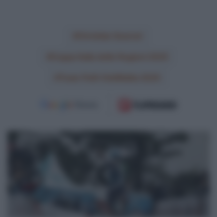
Christian Scaroni
Coppa Italia delle Regioni 2025
Team Polti VisitMalta 2025
CicloMercato
2026:
Castillo,
Cosnefroy,
Guernalec,
Herrada,
Poels,
Thierry,
Vermote