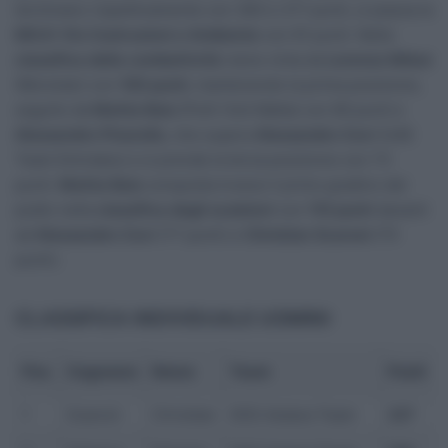
terminano rispettivamente con 383 e 371 punti, si piazza la
MG.K–Vis Costruzioni e Ambiente
con 91 punti. Nella
classifica della combattività
viene vinta da
Lorenzo Milesi
(Movistar) con
100 punti
, mantenendo la prima posizione,
seguito da
Mattia Bais
(Polti Visit Malta) con 80 punti e
Alessandro Pinarello
, che supera
Alessandro Covi
(UAE
Team Emirates) e si prende la terza posizione con 73
punti.
Mattia Bais
conquista invece il primo gradino del
podio nella
classifica degli scalatori
con
110 punti
davanti
ad
Alessandro Covi
(77 punti) e
Christian Scaroni
(70
punti).
CLASSIFICA INDIVIDUALE UOMINI:
Pos.
Cognome
Nome
Team
Punti
1
Scaroni
Christian
XDS Astana Team
227