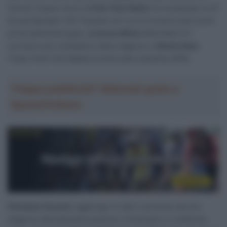
Veneto Classic dove la
Polti Visit Malta
ha scavalcato la VF
Group Bardiani CSF Faizanè con cui si trovava a pari punti
prima dell’ultima gara.
Lorenzo Milesi
(Movistar) è il
corridore più combattivo della stagione e
Mattia Bais
(Team Polti Visit Malta) trionfa nella classifica GPM.
Troppa pubblicità? Abbonati gratis a
SpazioCiclismo
Christian Scaroni
, aggiunge un altro successo ad una
stagione decisamente positiva; il bresciano si conferma