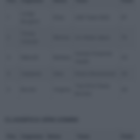
Pos.
Cognome
Nome
Team
Punti
Longo
1
Elisa
UAE Team ADQ
97
Borghini
Trinca
2
Monica
Liv–Alula–Jayco
74
Colonel
Human Powered
3
Malcotti
Barbara
43
Health
4
Casasola
Sara
Fenix–Deceuninck
30
Top Girls Fassa
5
Bortoli
Virginia
30
Bortolo
CLASSIFICA GPM
UOMINI
Pos.
Cognome
Nome
Team
Punti