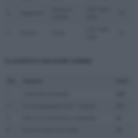
Eleonora
UAE Team
4
Gasparrini
83
Camilla
ADQ
UAE Team
5
Persico
Silvia
51
ADQ
CLASSIFICA SQUADRE
UOMINI
Pos.
Squadra
Punti
1
Team Polti Visitmalta
383
2
VF Group Bardiani CSF – Faizanè
371
3
MG.K Vis Costruzioni e Ambiente
91
4
Solution Tech Vini Fantini
76