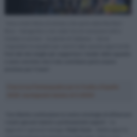
“Sono molto felice di entrare a far parte della Red Bull –
Bora – hansgrohe e non vedo l’ora di conoscere tutti e
iniziare a correre – le parole di Cattaneo – Vorrei
ringraziare la squadra per avermi dato questa opportunità.
Farò del mio meglio per supportare i leader della squadra
e sono convinto che il mio contributo potrà essere
prezioso per il team
“.
Crea la tua Fantasquadra per la Vuelta a España
2026: montepremi minimo di 5.000€!
“
Con Mattia continuiamo la nostra strategia di affiancare
i nostri giovani talenti a professionisti esperti
– ha
aggiunto il general manager
Ralph Denk
– Mattia apporta