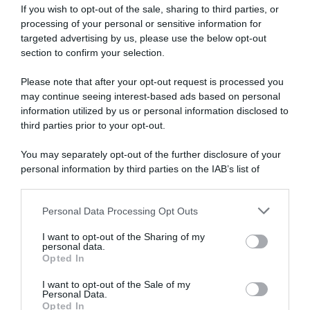
If you wish to opt-out of the sale, sharing to third parties, or
processing of your personal or sensitive information for
targeted advertising by us, please use the below opt-out
section to confirm your selection.
Please note that after your opt-out request is processed you
may continue seeing interest-based ads based on personal
information utilized by us or personal information disclosed to
MBH Bank CSB Telecom Fort,
Clàsica San Sebastian 2026,
confermato il ritorno di
Remco Evenepoel cala il
third parties prior to your opt-out.
Florian Samuel Kajamini da
poker: “Avevo buone
subito: “Voglio concentrarmi
sensazioni, senza foratura
You may separately opt-out of the further disclosure of your
su questo finale di 2026 con
sarebbe stato meglio; ora il
personal information by third parties on the IAB’s list of
rinnovate motivazioni, spero
Mondiale”
downstream participants.
di trovare le giuste
1 Agosto 2026, 17:18
occasioni”
Personal Data Processing Opt Outs
This information may also be disclosed by us to third parties
4 Agosto 2026, 8:43
on the IAB’s List of Downstream Participants that may further
I want to opt-out of the Sharing of my
disclose it to other third parties.
personal data.
Opted In
Please note that this website/app uses one or more Google
services and may gather and store information including but
I want to opt-out of the Sale of my
Personal Data.
not limited to your visit or usage behaviour. You may click to
Opted In
grant or deny consent to Google and its third-party tags to