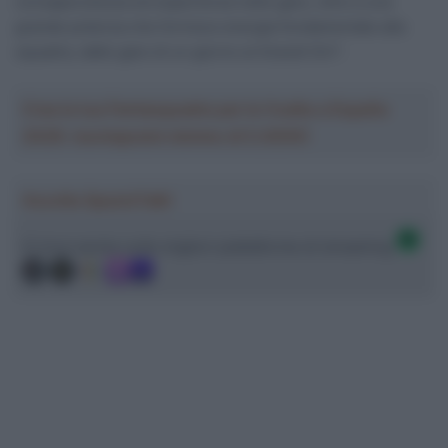
consapevolezza ed esperienza nelle gare, oltre a una
grande potenza che fornisce energia fondamentale alla
squadra, dalle gare di un giorno ai Grandi Giri”.
Crea la tua Fantasquadra per la Vuelta a España
2026: montepremi minimo di 5.000€!
Ascolta SpazioTalk!
Ci trovi anche sulle migliori piattaforme di streaming