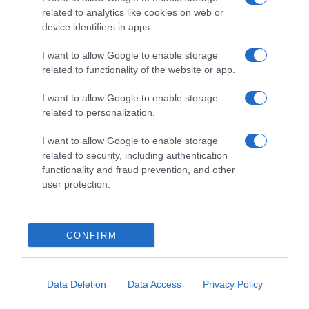
related to analytics like cookies on web or
device identifiers in apps.
I want to allow Google to enable storage
related to functionality of the website or app.
Commenta
I want to allow Google to enable storage
related to personalization.
I want to allow Google to enable storage
© Copyright 2026, All Rights Reserved Designed by
related to security, including authentication
functionality and fraud prevention, and other
©SpazioCiclismo
Preferenze Privacy
user protection.
Contatti
Redazione
Privacy & Cookie Policy
Pubblicità
Lavora con noi
VeloPro
CONFIRM
Facebook
X
You
Apple
Spotify
Google
Telegram
RSS
Tube
Play
Data Deletion
Data Access
Privacy Policy