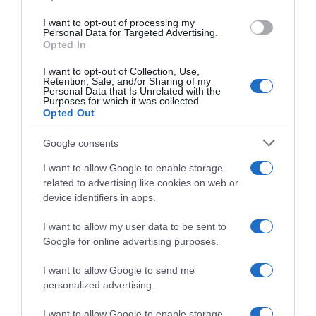
use your data for below specified purposes in below Google
I want to opt-out of processing my
Clásica San Sebastián 2026,
consent section.
Personal Data for Targeted Advertising.
Remco Evenepoel insegue,
Opted In
rientra e si regala il poker!
Battuto Richard Carapaz, 4°
I want to opt-out of Collection, Use,
Christian Scaroni, 6° Giulio
Retention, Sale, and/or Sharing of my
Ciccone
Personal Data that Is Unrelated with the
Purposes for which it was collected.
1 Agosto 2026, 16:47
Opted Out
Google consents
I want to allow Google to enable storage
related to advertising like cookies on web or
device identifiers in apps.
I want to allow my user data to be sent to
Google for online advertising purposes.
CicloMercato, Florian Samuel
Kajamini fa spazio e lascia la
I want to allow Google to send me
XDS Astana da oggi: torna
personalized advertising.
subito alla MBH?
1 Agosto 2026, 14:45
I want to allow Google to enable storage