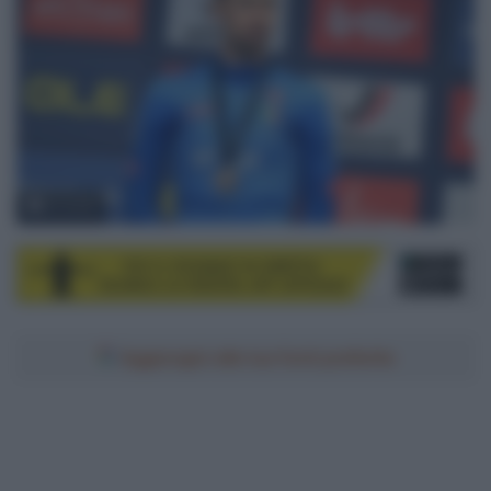
© Sirotti
Aggiungici alle tue fonti preferite