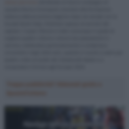
stesso percorso
dell’attuale (e futuro) compagno di
squadra Remco Evenepoel unendosi alla formazione
tedesca dalla prossima stagione dopo sei annate con la
Soudal Quick-Step. Distintosi spesso al servizio dei
capitani, il quasi 35enne è stato comunque in grado di
cogliere quattro vittorie e diversi bei piazzamenti in
carriera, mettendosi particolarmente in evidenza a
cronometro negli ultimi anni, quando è riuscito a salire per
quattro volte sul podio dei Campionati Italiani e a
conquistare il bronzo agli Europei 2024.
Troppa pubblicità? Abbonati gratis a
SpazioCiclismo