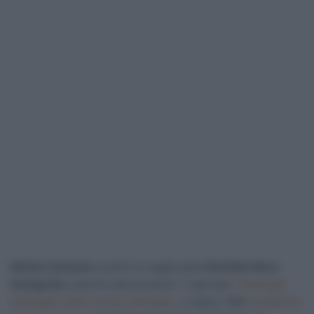
Mattia Cattaneo
vestirà la maglia della
Red Bull-Bora-
hansgrohe
a partire dal prossimo 1° gennaio.
Come già
anticipato nelle scorse settimane
, il classe 1990
compirà lo