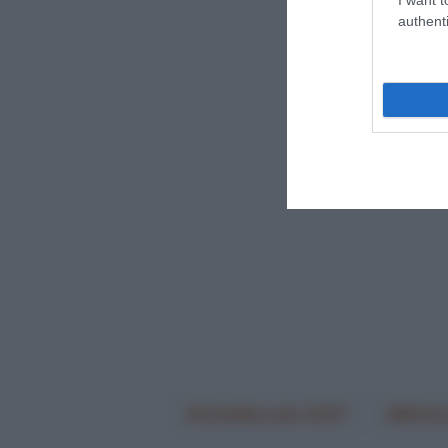
authenti
CicloMercato 2027
Miche