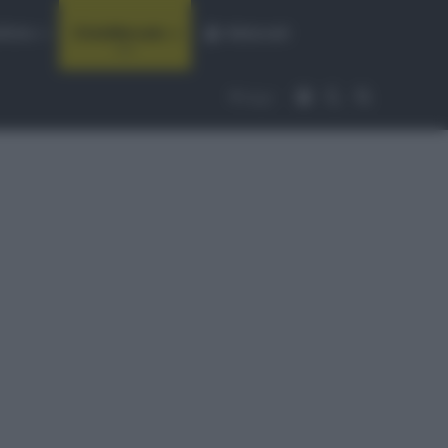
fiche
CicloMercato
Abbonati
Accedi
Cambia aspet
Cerca
Segui