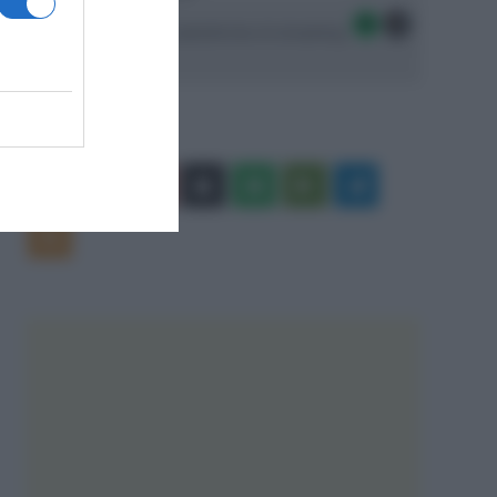
Seguici sulle migliori piattaforme di streaming:
Facebook
X
You
Apple
Spotify
Google
Telegram
Tube
Play
RSS