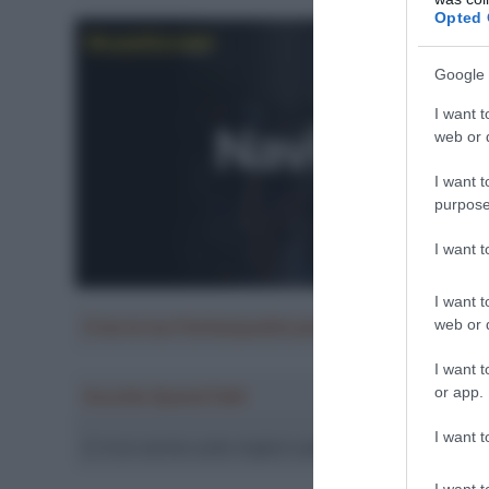
Opted 
Google 
I want t
web or d
I want t
purpose
I want 
I want t
web or d
Crea la tua Fantasquadra per la Vuelta a Españ
I want t
or app.
Ascolta SpazioTalk!
I want t
Ci trovi anche sulle migliori piattaforme di streamin
I want t