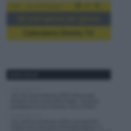
5-16/8
Giro del Portogallo
Gli orari giorno per giorno
Calendario Dirette TV
Ultimi articoli
9 Agosto 2026, 13:12
Tour de France Femmes 2026, Elisa Longo
Borghini dopo la penultima tappa: “Se posso
guadagnare un po’ di tempo, cerco di farlo”,
9 Agosto 2026, 12:18
Tour de France Femmes 2026, il ds della FDJ
United-Suez risponde a Kasia Niewiadoma: “Il