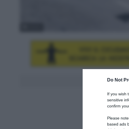
© Sirotti
Do Not Pr
Aggiungici al
If you wish 
sensitive in
confirm your
Please note
based ads b