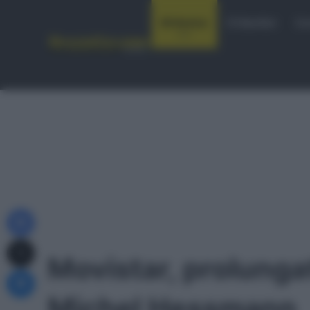
Notizie
Startlist
Co
Facebook
X
Movistar, prolungat
Messenger
Michel Hessmann