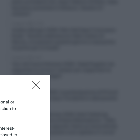
piano prevedeva che, dopo l’attacco di Demi, Célia
lasciasse aumentare il distacco. Questo è il
ciclismo”
9 Agosto 2026, 11:04
Vuelta a Burgos 2026, Felix Gall dopo il successo
finale: “Questa settimana ho fatto il pieno di
fiducia, ora passerò qualche giorno a casa prima
di partire per la Vuelta”
9 Agosto 2026, 9:57
Tour de France Femmes 2026, Tadej Pogačar sta
seguendo la corsa in camper per supportare la
compagna Urksa Zigart
9 Agosto 2026, 9:36
Vuelta a España 2026, la partecipazione di Primož
Roglič è in dubbio dopo l’incidente in allenamento
sonal or
ection to
9 Agosto 2026, 9:23
Tour de France Femmes 2026, Demi Vollering
risponde alle accuse di Kasia Niewiadoma: “Célia
Gery non l’ha fatto apposta. Kasia sa nel profondo
nterest-
del suo cuore che queste cose capitano in corsa”
closed to