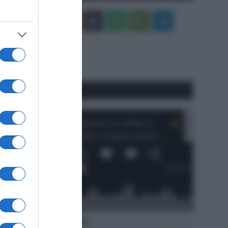
Facebook
X
You
Apple
Spotify
Google
Telegram
Tube
Play
RSS
#SpazioTalk
Ascolta SpazioTalk!