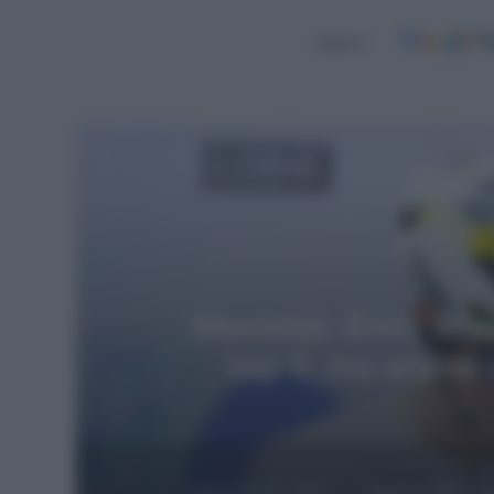
Seguici
Leggi
Ci
6 Agos
Euskaltel-Euskadi
Xabier Berasat
7 Agosto 2026, 13:31
7 Agosto 2026, 11: