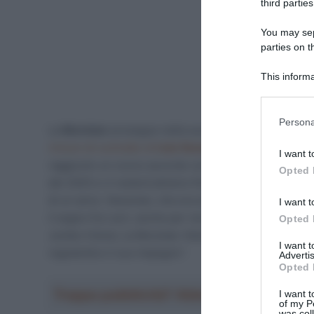
third parties
You may sepa
parties on t
This informa
Participants
Please note
Persona
La
Movistar
prosegue nella sua campagna di consolid
information 
deny consent
rinnovi di contratto di
Iván Romeo
e di
Einer Rubio
, l
I want t
in below Go
raggiunto un nuovo accordo con
Michel Hessman
. I
Opted 
del 2025 e vi resterà almeno fino alla fine della stagi
di un anno. Hessman, che era stato terzo nella gener
I want t
il segno fra i pro’, anche per via di un periodo di sos
Opted 
Jumbo-Visma. La Movistar ritiene il corridore tedesco 
I want 
regolarità e il suo impegno”.
Advertis
Opted 
Troppa pubblicità? Abbonati gratis a Sp
I want t
of my P
was col