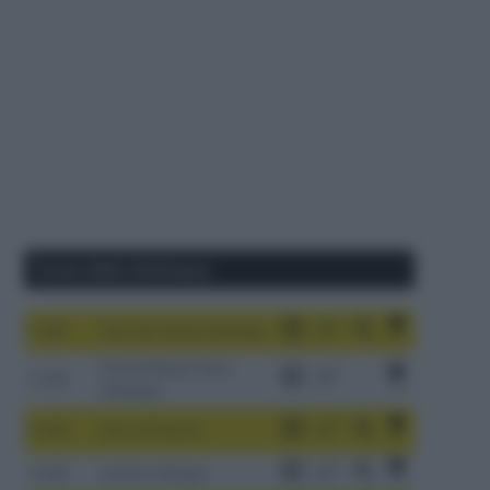
Corse della Settimana
1-9/8
Tour de France Femmes
China Xizang Trans-
2-6/8
Himalaya
3-9/8
Giro di Polonia
4-8/8
Vuelta a Burgos