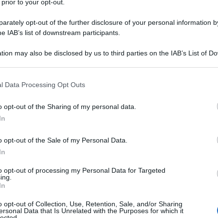
 prior to your opt-out.
rately opt-out of the further disclosure of your personal information by
he IAB’s list of downstream participants.
tion may also be disclosed by us to third parties on the IAB’s List of 
 that may further disclose it to other third parties.
 that this website/app uses one or more Google services and may gath
l Data Processing Opt Outs
amento dell’organico in chiave
CicloMercato 2027
.
Dopo i
including but not limited to your visit or usage behaviour. You may click 
 to Google and its third-party tags to use your data for below specifi
a formazione WorldTour spagnola ha comunicato di aver
o opt-out of the Sharing of my personal data.
ogle consent section.
l tedesco, classe 2001, era approdato alla Movistar all’inizio
In
one 2027, dato che il contratto in scadenza è stato prolungato
ale del
Tour de l’Avenir 2022
, non è ancora riuscito a lasciare
o opt-out of the Sale of my Personal Data.
pensione comminatogli quando vestiva la maglia dell’allora
In
un “pezzo chiave della squadra, per il suo lavoro, la sua
to opt-out of processing my Personal Data for Targeted
ing.
In
azioCiclismo
o opt-out of Collection, Use, Retention, Sale, and/or Sharing
ersonal Data that Is Unrelated with the Purposes for which it
lected.