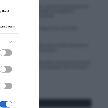
9 Agosto 2026, 9:01
Visma | Lease a Bike, il giovane Yanis Berthoud è
in gravi condizioni dopo un incidente in
 third
allenamento contro un’auto
9 Agosto 2026, 8:40
Downstream
VIDEO: Highlights Tappa 8 Tour de France
Femmes 2026
er and store
9 Agosto 2026, 8:37
to grant or
Giro di Polonia 2026, orario e ordine di partenza
della cronometro conclusiva
ed purposes
9 Agosto 2026, 8:00
Un Anno Fa… Red Bull-Bora-hansgrohe, contratto
faraonico per Remco Evenepoel: oltre 20 milioni
di euro in tre anni
Pagina
Prossima
precedente
Pagina
Seguici qui