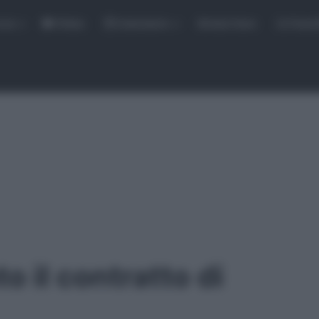
rse
Video
Calendario
Sintesi Gare
Classi
o il contratto di