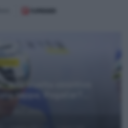
 il prossimo
cloMercato
to 2026, 11:47
, rinnovo biennale per
egi e Gotzon Martín
27
6 Agosto 2026, 11:47
6 Agosto 2026,