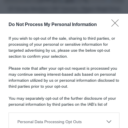
il
rinnovo
VF Group-Bardiani CSF-Faizanè, Filippo Magli firma
fino
il rinnovo fino al 2026
al
Do Not Process My Personal Information
2026
Articoli correlati
If you wish to opt-out of the sale, sharing to third parties, or
processing of your personal or sensitive information for
targeted advertising by us, please use the below opt-out
section to confirm your selection.
Please note that after your opt-out request is processed you
may continue seeing interest-based ads based on personal
information utilized by us or personal information disclosed to
CicloMercato, Paul Seixas
CicloMercato, Fabio
avrebbe firmato una lettera
Jakobsen avrebbe già
third parties prior to your opt-out.
d’intenti con la UAE Team
lasciato la Picnic PostNL e
Emirates
potrebbe firmare per la
You may separately opt-out of the further disclosure of your
Visma | Lease a Bike
4 Agosto 2026, 15:33
personal information by third parties on the IAB’s list of
3 Agosto 2026, 8:30
downstream participants.
Personal Data Processing Opt Outs
This information may also be disclosed by us to third parties