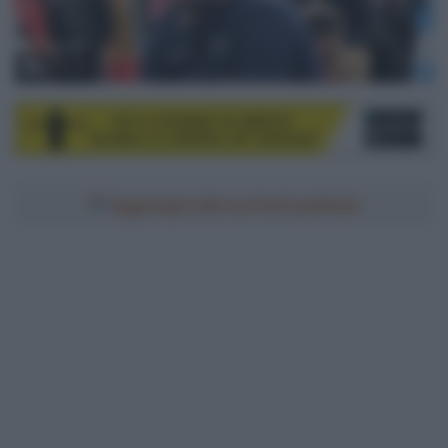
© Sirotti
Aggiungici alle tue fonti preferite