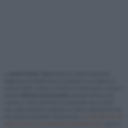
La
Israel-Premier Tech
finalizza le ultime operazioni
stagionali di CicloMercato e completa il suo organico in
vista del 2025. L’ultimo corridore a trovare posto in rosa è il
tedesco
Michael Schwarzmann
, passista 33enne che
riveste un ruolo importante nel pacchetto dei corridori
che, nelle strategie di squadra, si mette a disposizione dei
vari velocisti designati. Schwarzmann,
arrivato all’inizio del
2024 insieme al connazionale Pascal Ackermann
, aveva il