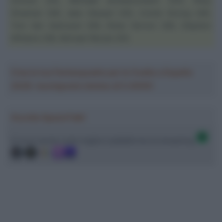
Schultz (25),
Riley
,
Sheehan (26), Jake Stewart (25),
Corbin Strong (26)
,
Tom Van Asbroeck
(26), Ethan Vernon (26),
Stephen
Williams
(28), Michael Woods (25).
Crea la tua Fantasquadra per la Vuelta a España
2026: montepremi minimo di 5.000€!
Ascolta SpazioTalk!
Ci trovi anche sulle migliori piattaforme di streaming