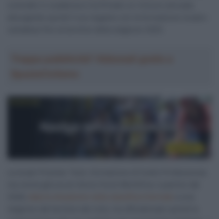
contratto in scadenza e ha firmato un rinnovo annuale,
allungando quindi il suo legame con la formazione israelo-
canadese fino al termine della stagione 2025.
Troppa pubblicità? Abbonati gratis a
SpazioCiclismo
La Israel-Premier Tech, formazione di livello Professional,
ma vicina già ora al ritorno fra le WorldTour a partire dal
2026,
data la situazione nella classifica triennale
a una
stagione dal termine del ciclo, ha ufficializzato quindi la