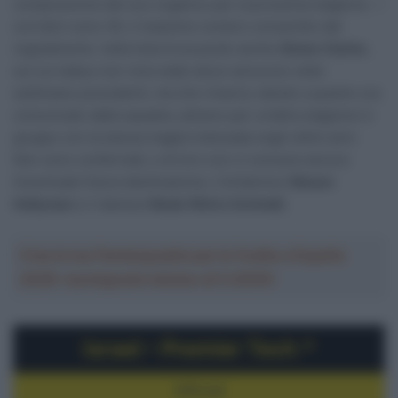
composizione del suo organico per la prossima stagione. I
corridori sono 30, il massimo numero consentito dal
regolamento: nella lista trova posto anche
Simon Clarke
,
sul cui status non c’era stato alcun annuncio nelle
settimane precedenti, ma che rimarrà, stando a quanto ora
comunicato dalla squadra, almeno per un’altra stagione in
gruppo con la stessa maglia indossata negli ultimi anni.
Non sono confermati, e di loro non ci conosce ancora
l’eventuale futura destinazione, il britannico
Mason
Hollyman
e il danese
Mads Würtz Schmidt.
Crea la tua Fantasquadra per la Vuelta a España
2026: montepremi minimo di 5.000€!
Israel – Premier Tech
*
Ufficiali