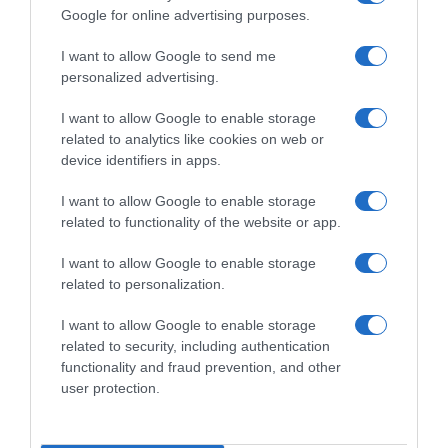
Google for online advertising purposes.
Lidl-Trek, Mads Pedersen
CicloMercato, Emmanuel
annuncia a sorpresa il ritiro
Macron dà consigli per il
I want to allow Google to send me
nel 2029: “Il piano è di
futuro a Paul Seixas: “È già in
personalized advertising.
terminare la mia carriera
un’ottima squadra…”
dopo i Mondiali di
10 Luglio 2026, 19:14
I want to allow Google to enable storage
Copenaghen”
related to analytics like cookies on web or
16 Luglio 2026, 10:17
device identifiers in apps.
I want to allow Google to enable storage
related to functionality of the website or app.
Commenta
I want to allow Google to enable storage
related to personalization.
I want to allow Google to enable storage
© Copyright 2026, All Rights Reserved Designed by
related to security, including authentication
functionality and fraud prevention, and other
©SpazioCiclismo
Preferenze Privacy
user protection.
Contatti
Redazione
Privacy & Cookie Policy
Pubblicità
Lavora con noi
VeloPro