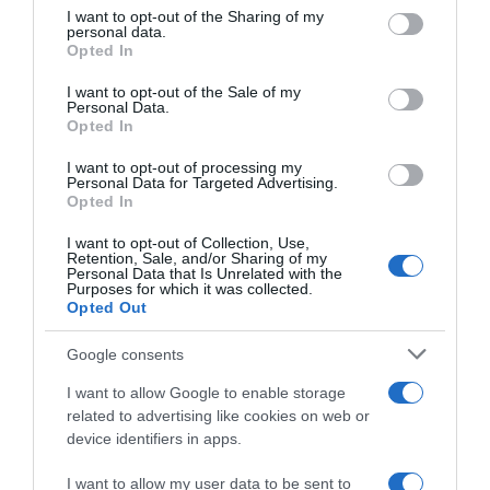
on the IAB’s List of Downstream Participants that may further
I want to opt-out of the Sharing of my
disclose it to other third parties.
personal data.
Opted In
Please note that this website/app uses one or more Google
services and may gather and store information including but
I want to opt-out of the Sale of my
Personal Data.
not limited to your visit or usage behaviour. You may click to
Opted In
grant or deny consent to Google and its third-party tags to
use your data for below specified purposes in below Google
I want to opt-out of processing my
UAE Emirates XRG, il rinnovo
CicloMercato, la Decathlon
consent section.
Personal Data for Targeted Advertising.
di contratto di Isaac Del Toro
CMA CGM pronta a offrire 10
Opted In
è in stand-by: il messicano
milioni per trattenere Paul
vorrebbe garanzie sul ruolo
Seixas?
I want to opt-out of Collection, Use,
nel caso di arrivo di Paul
Retention, Sale, and/or Sharing of my
18 Luglio 2026, 9:00
Seixas
Personal Data that Is Unrelated with the
Purposes for which it was collected.
1 Agosto 2026, 9:04
Opted Out
Google consents
I want to allow Google to enable storage
related to advertising like cookies on web or
device identifiers in apps.
I want to allow my user data to be sent to