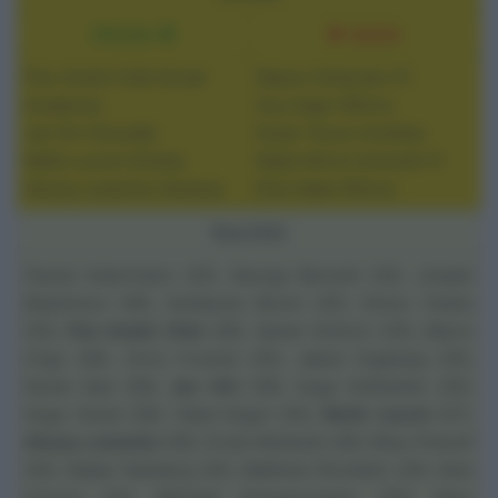
Entrate ◄
► Uscite
Pier-André Côté (Israel
Mason Hollyman (?)
Academy)
Guy Sagiv (Ritiro)
Jan Hirt (Soudal)
Dylan Teuns (Cofidis)
Matîs Louvel (Arkéa)
Mads Würtz Schmidt (?)
Alexey Lutsenko (Astana)
Rick Zabel (Ritiro)
Rosa 2025
Pascal Ackermann (25), George Bennett (25), Joseph
Blackmore (26),
Guillaume Boivin
(25), Simon Clarke
(25),
Pier-André Côté
(26),
Itamar Einhorn
(25),
Marco
Frigo
(26), Chris Froome (25),
Jakob Fuglsang
(25),
Derek Gee (28),
Jan Hirt
(26), Hugo Hofstetter (25),
Hugo Houle
(26), Oded Kogut (25),
Matîs Louvel
(27),
Alexey Lutsenko
(26), Krists Neilands (26), Riley Pickrell
(25), Nadav Raisberg (25), Matthew Riccitello (25), Nick
Michael Schwarzmann
(25)