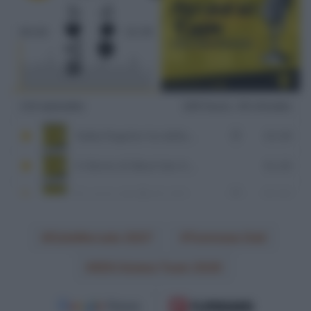
CicloMercato 2027
Tommaso Dati
XDS Astana Team 2026