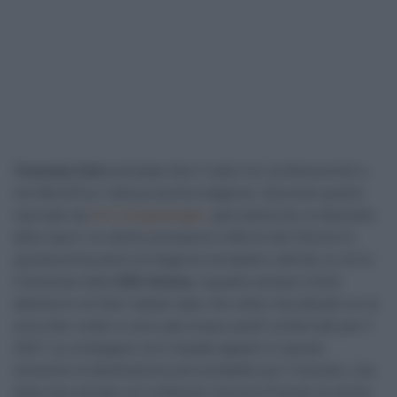
Tommaso Dati
potrebbe fare il salto tra i professionisti e
nel WorldTour nella prossima stagione. Secondo quanto
riportato da
Ciro Scognamiglio
, giornalista de
La Gazzetta
dello Sport
, le ottime prestazioni offerte dal 23enne in
questa prima parte di stagione avrebbero attirato su di lui
l’interesse della
XDS Astana
, squadra sempre molto
attenta ai corridori italiani dato che nella rosa attuale ce ne
sono ben undici e sono già cinque quelli confermati per il
2027. La compagine sino-kazaka appare in questo
momento la destinazione più probabile per il toscano, che
dopo due annate con la Biesse-Carrera-Premac (e anche