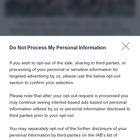
derny
Intermarché,
e
Narváez
stayer
verso
la
CicloMercato 2027: Molano vicino alla Lotto-
permanenza
Intermarché, Narváez verso la permanenza in UAE,
in
Bissegger rinnova con la Decathlon
UAE,
Do Not Process My Personal Information
Bissegger
Articoli correlati
rinnova
con
If you wish to opt-out of the sale, sharing to third parties, or
la
processing of your personal or sensitive information for
Decathlon
targeted advertising by us, please use the below opt-out
section to confirm your selection.
Please note that after your opt-out request is processed you
may continue seeing interest-based ads based on personal
information utilized by us or personal information disclosed to
Giro di Polonia 2026,
Euskaltel-Euskadi, rinnovo
Christian Scaroni a un soffio
biennale per Xabier
third parties prior to your opt-out.
dalla vittoria: “C’è dispiacere,
Berasategi e Gotzon Martín
ci sono andato vicino; negli
You may separately opt-out of the further disclosure of your
6 Agosto 2026, 11:47
ultimi 300 metri ho dato
personal information by third parties on the IAB’s list of
tutto”