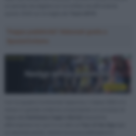
un periodo da stagista con la Cofidis) sta affrontando
questo 2026 con la maglia del
Team UKYO
.
Troppa pubblicità? Abbonati gratis a
SpazioCiclismo
Con la squadra Continental nipponica, il classe 2002 si è
messo in grande evidenza conquistando un successo di
tappa alla
Settimana Coppi e Bartali
(sua prima
affermazione tra i pro’) e un altro al
Tour of the Alps
(più
un secondo posto), mentre la scorsa settimana si è