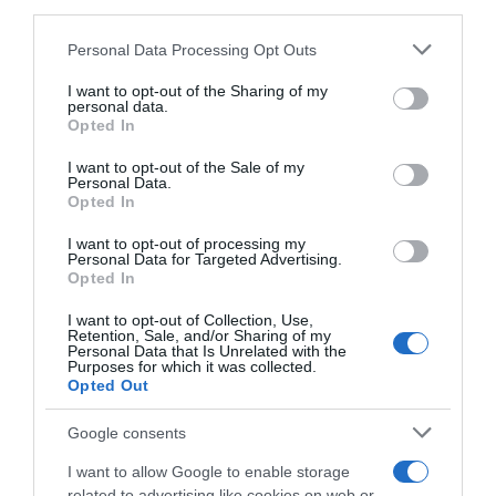
downstream participants.
6 Agosto 2026, 20:02
Personal Data Processing Opt Outs
This information may also be disclosed by us to third parties
on the IAB’s List of Downstream Participants that may further
I want to opt-out of the Sharing of my
disclose it to other third parties.
personal data.
Opted In
Please note that this website/app uses one or more Google
services and may gather and store information including but
I want to opt-out of the Sale of my
Personal Data.
not limited to your visit or usage behaviour. You may click to
Opted In
grant or deny consent to Google and its third-party tags to
use your data for below specified purposes in below Google
I want to opt-out of processing my
Soudal Quick-Step, ufficiale
UAE Team Emirates XRG,
consent section.
Personal Data for Targeted Advertising.
l’ingaggio di Tim Torn
trovato l’accordo: Isaac Del
Opted In
Teutenberg, contratto fino al
Toro prolunga il contratto
2028: “Una squadra con una
fino al 2031
I want to opt-out of Collection, Use,
tradizione straordinaria nelle
Retention, Sale, and/or Sharing of my
6 Agosto 2026, 10:37
Classiche, dove voglio
Personal Data that Is Unrelated with the
Purposes for which it was collected.
migliorare”
Opted Out
6 Agosto 2026, 11:23
Google consents
I want to allow Google to enable storage
related to advertising like cookies on web or