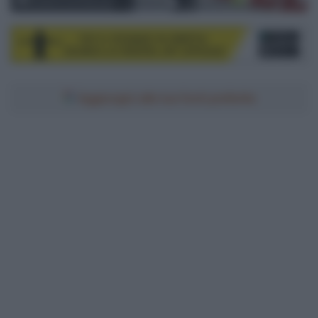
© Sprint Cycling Agency
Aggiungici alle tue fonti preferite