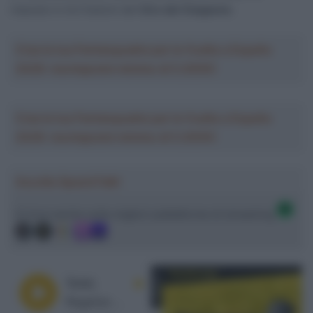
imposto in tre frazioni del
Giro del Giappone
.
Crea la tua Fantasquadra per la Vuelta a España
2026: montepremi minimo di 5.000€!
Crea la tua Fantasquadra per la Vuelta a España
2026: montepremi minimo di 5.000€!
Ascolta SpazioTalk!
Ci trovi anche sulle migliori piattaforme di streaming