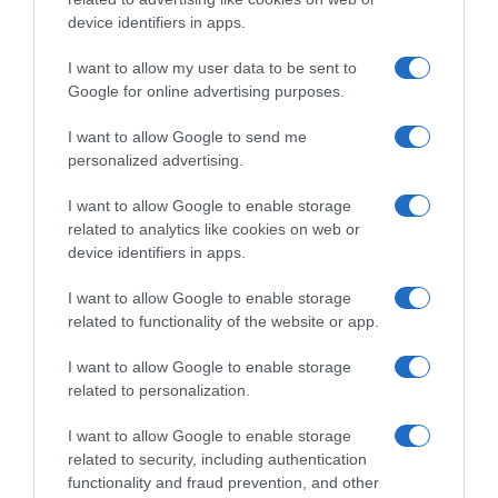
device identifiers in apps.
I want to allow my user data to be sent to
Google for online advertising purposes.
EF Education-EasyPost, il
EF Education-EasyPost, l’ex
colombiano Juan Felipe
fondista Gavin Sherry entra
I want to allow Google to send me
Rodriguez promosso in
nel vivaio dopo pochi mesi
personalized advertising.
prima squadra: il 22enne
come ciclista e nel 2027 farà
potrebbe già correre la
il salto tra i pro’
I want to allow Google to enable storage
Vuelta a España
5 Agosto 2026, 13:30
related to analytics like cookies on web or
5 Agosto 2026, 14:45
device identifiers in apps.
I want to allow Google to enable storage
related to functionality of the website or app.
Commenta
I want to allow Google to enable storage
related to personalization.
I want to allow Google to enable storage
© Copyright 2026, All Rights Reserved Designed by
related to security, including authentication
functionality and fraud prevention, and other
©SpazioCiclismo
Preferenze Privacy