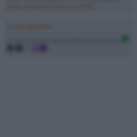
2026: montepremi minimo di 5.000€!
Ascolta SpazioTalk!
Ci trovi anche sulle migliori piattaforme di streaming