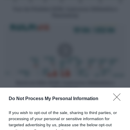
Planimetria)
Tour du Finistère 2026, il percorso (Altimetria e
Planimetria)
Rund
um
Köln
2026,
il
percorso
(Altimetria
e
Planimetria)
Rund um Köln 2026, il percorso (Altimetria e
Planimetria)
Do Not Process My Personal Information
Articoli correlati
If you wish to opt-out of the sale, sharing to third parties, or
processing of your personal or sensitive information for
targeted advertising by us, please use the below opt-out