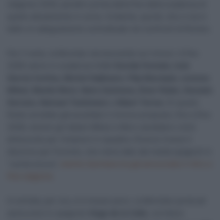
stagione 2030, peraltro prima della fine della scadenza di
quello attualmente in corso. Evidente, quindi, che ci sia in
ballo un adeguamento contrattuale nei confronti di Romeo.
Per il resto, la Movistar sta lavorando sui rinnovi. A fine
2026 vanno in scadenza infatti
Davide Formolo, Iván
García Cortina, Michel Heβmann, Filip Maciejuk, Lorenzo
Milesi, Manlio Moro, Nairo Quintana, Einer Rubio, Gonzalo
Serrano, Natnael Tesfatsion
e
Albert Torres
. Di questi,
Rubio avrebbe già accettato il rinnovo proposto, fino a fine
2028, mentre gli italiani Milesi e Moro sarebbero vicini
all’accordo per rimanere in squadra. Diverso invece il
discorso per Formolo, che viene dato dai media spagnoli in
“uscita sicura”,
mentre Quintana ha già annunciato il ritiro a
fine stagione
.
In entrata, per ora, si è mosso poco. La Movistar punta ad
assicurarsi lo spagnolo
Hugo de la Calle
, corridore