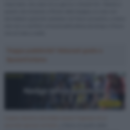
importanti, che siano di un giorno o Grandi Giri. Stando a
quanto sta iniziando a filtrare dalla Spagna, le cose non
dovrebbero granché cambiare nel futuro prossimo, a meno
che non si verifichi un’eventualità attesa da tempo e finora
mai arrivata a realtà.
Troppa pubblicità? Abbonati gratis a
SpazioCiclismo
Il passo decisivo dovrebbe essere l’ingresso di un
secondo sponsor primario
, a fianco di quello delle