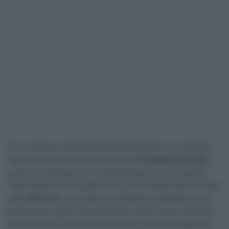
Ci si avvicina ormai alla metà della stagione e le squadre
stanno già lavorando attivamente al
CicloMercato 2027
,
quello che darà poi loro i connotati per la nuova annata.
Tante manovre sono già in corso ed è questo anche il caso
della
Movistar
. La formazione WorldTour spagnola fa da
tempo parte della “seconda fascia” della scena mondiale,
senza corridori che possano ambire a vincere le gare più