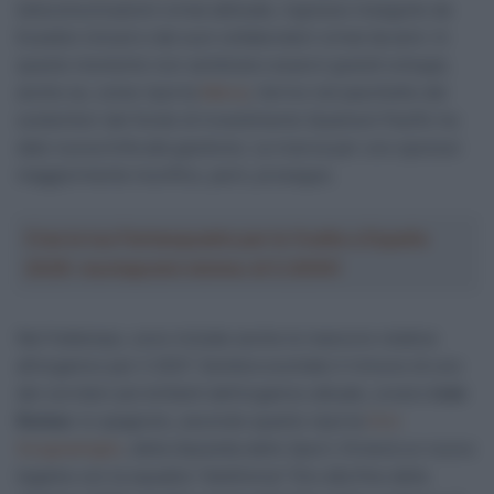
telecomunicazioni ormai abituale, ingresso inseguito da
Eusebio Unzué e dai suoi collaboratori ormai da anni. In
questo momento non sembrano esserci grandi sviluppi,
anche se, come riporta
Marca
, l’arrivo nel pacchetto dei
sostenitori del fondo di investimento Quantum Pacific ha
dato nuova linfa alla gestione. La ricerca per uno sponsor
maggiormente munifico, però, prosegue.
Crea la tua Fantasquadra per la Vuelta a España
2026: montepremi minimo di 5.000€!
Nel frattempo, sono iniziate anche le manovre relative
all’organico per il 2027. Sembra scontato il rinnovo di uno
dei corridori più brillanti dell’organico attuale, ovvero
Iván
Romeo
: lo spagnolo, secondo quanto riporta
Ciro
Scognamiglio
, della
Gazzetta dello Sport
, firmerà un nuovo
legame con la squadra “telefonica” fino alla fine della