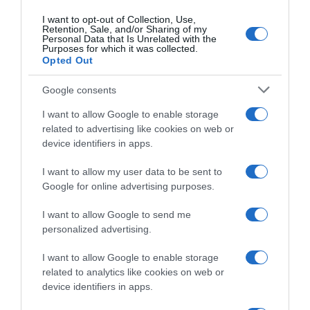
fino al 2031
prima squadra: il 22enne
I want to opt-out of Collection, Use,
potrebbe già correre la
Retention, Sale, and/or Sharing of my
6 Agosto 2026, 10:37
Vuelta a España
Personal Data that Is Unrelated with the
Purposes for which it was collected.
5 Agosto 2026, 14:45
Opted Out
Google consents
I want to allow Google to enable storage
related to advertising like cookies on web or
device identifiers in apps.
I want to allow my user data to be sent to
Google for online advertising purposes.
EF Education-EasyPost, l’ex
EF Education-EasyPost,
fondista Gavin Sherry entra
confermato l’arrivo di Filippo
I want to allow Google to send me
nel vivaio dopo pochi mesi
Agostinacchio come stagista
personalized advertising.
come ciclista e nel 2027 farà
4 Agosto 2026, 18:39
il salto tra i pro’
I want to allow Google to enable storage
5 Agosto 2026, 13:30
related to analytics like cookies on web or
device identifiers in apps.