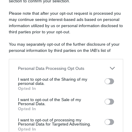
section to confirm your selection.
Please note that after your opt-out request is processed you
may continue seeing interest-based ads based on personal
information utilized by us or personal information disclosed to
Euskaltel-Euskadi, rinnovo
Soudal Quick-Step, ufficiale
biennale per Xabier
l’ingaggio di Tim Torn
third parties prior to your opt-out.
Berasategi e Gotzon Martín
Teutenberg, contratto fino al
2028: “Una squadra con una
You may separately opt-out of the further disclosure of your
6 Agosto 2026, 11:47
tradizione straordinaria nelle
personal information by third parties on the IAB’s list of
Classiche, dove voglio
downstream participants.
migliorare”
6 Agosto 2026, 11:23
Personal Data Processing Opt Outs
This information may also be disclosed by us to third parties
on the IAB’s List of Downstream Participants that may further
I want to opt-out of the Sharing of my
disclose it to other third parties.
personal data.
Opted In
Please note that this website/app uses one or more Google
services and may gather and store information including but
I want to opt-out of the Sale of my
Personal Data.
not limited to your visit or usage behaviour. You may click to
Opted In
grant or deny consent to Google and its third-party tags to
use your data for below specified purposes in below Google
I want to opt-out of processing my
UAE Team Emirates XRG,
EF Education-EasyPost, il
consent section.
Personal Data for Targeted Advertising.
trovato l’accordo: Isaac Del
colombiano Juan Felipe
Opted In
Toro prolunga il contratto
Rodriguez promosso in