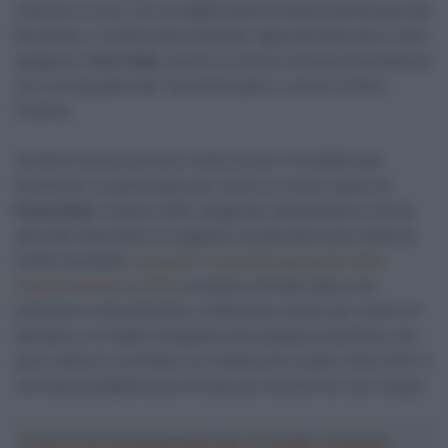
messosi in luce con la maglia della Professional Burgos BH
Burpellet, e un’altra idea sarebbe rappresentata da un altro
spagnolo,
Iván Cobo
, anche lui autore di buone prestazioni
con una squadra del “secondo piano”, ovvero la Kern
Pharma.
Sembra invece premere molto di più il CicloMercato
femminile, in particolare per via di un nome, quello di
Paula Blasi
. Classe 2003, spagnola, attualmente in forza
alla UAE Adq, Blasi si è appena consacrata come stella di
livello mondiale
vincendo la classifica generale della
Vuelta Femenina 2026,
successo arrivato dopo una
primavera notevolissima. La Movistar, anche per motivi di
bandiera, vorrebbe strapparla alla squadra emiratina, che
però vanta un contratto con l’atleta che scade a fine 2027 e
che farà probabilmente di tutto per tenerla nei suoi ranghi.
Crea la tua Fantasquadra per la Vuelta a España