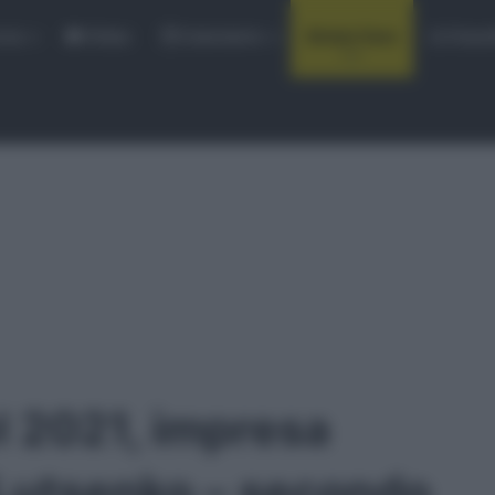
rse
Video
Calendario
Sintesi Gare
Classi
l 2021, impresa
y Lutsenko – secondo