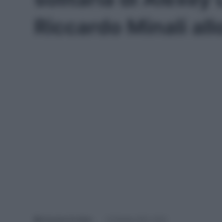
Riccardo Minali all
Antonino De Maio
15 Ottobre 2021, 16:10