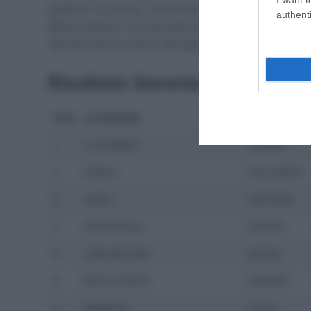
godersi il successo, mentre alle sue spalle è volata p
authenti
Wanty-Gobert), uno dei tanti veneti presenti in gara, 
Van der Hoorn e Kevin Van Melsen.
Risultato Serenissima Gravel
POS
COGNOME
NOME
1
LUTSENKO
ALEXEY
2
MINALI
RICCARDO
3
HAAS
NATHAN
4
MARTINELLI
DAVIDE
5
VAN MELSEN
KEVIN
6
BEVILACQUA
SIMONE
7
BRAIDOT
LUCA