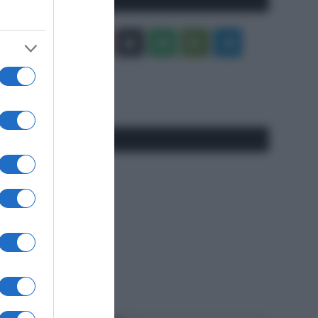
Facebook
X
You
Apple
Spotify
Google
Telegram
Tube
Play
RSS
#SpazioTalk