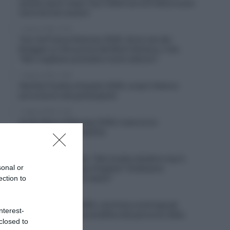
questo sport; dopo Tour 2020 non ero felice come
sarei dovuto essere”
7 Agosto 2026, 12:25
Tour de France Femmes 2026, Anna van der
Breggen si ritira prima del Mont Ventoux, il ds:
“Non vogliamo prendere rischi ulteriori”
7 Agosto 2026, 12:00
Startlist Vuelta a España 2026, scopri l’elenco
provvisorio dei partecipanti
7 Agosto 2026, 11:45
Arctic Race of Norway 2026, il percorso
(altimetrie e planimetrie)
7 Agosto 2026, 11:27
Movistar, Enric Mas: “Alla Vuelta obiettivo top 5,
sonal or
ma anche una tappa; Pogačar? Dobbiamo
concentrarci su noi stessi”
ection to
7 Agosto 2026, 10:54
Vuelta a España 2026, una frana costringe gli
nterest-
organizzatori a una modifica del percorso della
closed to
penultima tappa