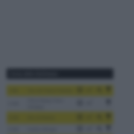
Corse della Settimana
1-9/8
Tour de France Femmes
China Xizang Trans-
2-6/8
Himalaya
3-9/8
Giro di Polonia
4-8/8
Vuelta a Burgos