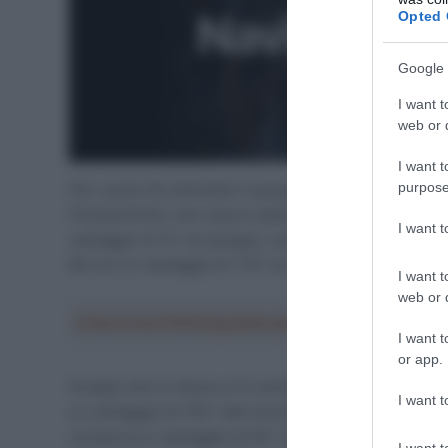
Opted 
Google 
I want t
web or d
I want t
purpose
Per i primi 25 chilometri il gruppo procede compatto, f
PremierTech), che riesce subito a fare la differenza. I
I want 
vantaggio di 12” sul gruppo, continuando a lungo a inc
80 con un vantaggio di 1’15” sul gruppo.
I want t
web or d
Crea la tua Fantasquadra per la Vuelta a Españ
I want t
or app.
Gruppo che si riduce a 12 uomini all’ingresso nel circu
I want t
un vantaggio di 1’45”. Nel circuito i 12 inseguitori riduc
conserva un vantaggio di 54”. Ormai però è troppo tard
I want t