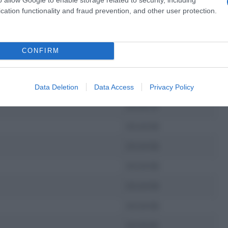
er il secondo posto, che va a
Riccardo Minali
(Intermarché-
cation functionality and fraud prevention, and other user protection.
bravo a sfruttare il lavoro preparatorio dei compagni Taco
CONFIRM
 2021
TEMPO
Data Deletion
Data Access
Privacy Policy
03:24:14
03:24:56
03:24:56
03:24:56
03:24:56
03:24:56
03:25:00