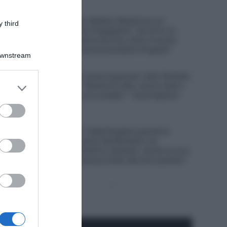
7 Agosto 2026, 10:38
Visma|Lease a Bike, Mattias Skjelmose sul
 third
connazionale Jonas Vingegaard: “Su di lui c’è
sempre una pressione enorme, tutto il mondo
pensa sia l’unico che possa battere Pogačar”
Downstream
7 Agosto 2026, 10:20
UAE Emirates XRG, ancora guai per João Almeida,
er and store
caduto in Polonia: “Niente di rotto, ma ho male a
to grant or
un ginocchio ed a una caviglia” – Il portoghese
costretto al ritiro
ed purposes
7 Agosto 2026, 9:47
UAE Emirates XRG, Tadej Pogačar guarda al
futuro: “Nel 2027 punto alla Roubaix e al
Mondiale, nel 2028 all’oro olimpico, anche se non
è una cosa che interessa molto alla mia squadra”
Pagina
Prossima
precedente
Pagina
Seguici qui