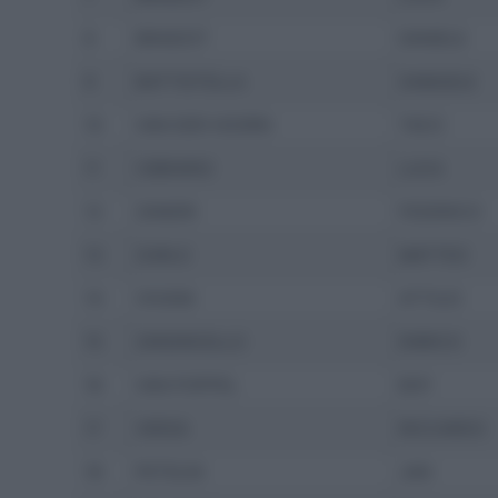
8
BRAIDOT
DANIELE
9
BATTISTELLA
SAMUELE
10
VAN DER HOORN
TACO
11
CIBRARIO
LUCA
12
ZANDRI
FEDERICO
13
ZURLO
MATTEO
14
VIVIANI
ATTILIO
15
ZANONCELLO
ENRICO
16
VAN POPPEL
BOY
17
VERZA
RICCARDO
18
PETELIN
JAN