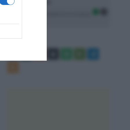
Ascolta SpazioTalk!
Seguici sulle migliori piattaforme di streaming:
Facebook
X
You
Apple
Spotify
Google
Telegram
Tube
Play
RSS