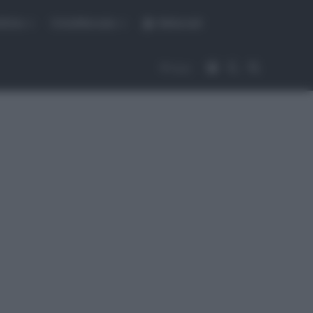
fiche
CicloMercato
Abbonati
Accedi
Cambia aspet
Cerca
Segui