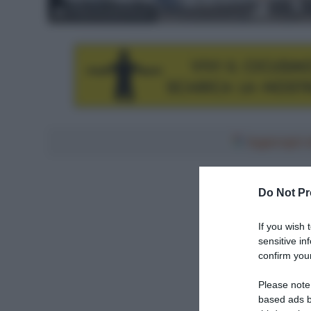
© Serenissima Gravel
Aggiungici al
Do Not Pr
If you wish 
sensitive in
confirm your
Please note
based ads b