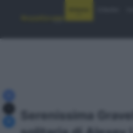
Notizie
Startlist
Co
Facebook
X
Serenissima Grave
Messenger
solitaria di Alexe