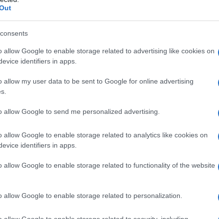
Out
consents
o allow Google to enable storage related to advertising like cookies on
evice identifiers in apps.
o allow my user data to be sent to Google for online advertising
s.
inché non arriva l’attacco di
Alexey Lutsenko
(Astana-
l kazako arriva da solo al rifornimento di Treviso con un
to allow Google to send me personalized advertising.
rementare il suo vantaggio tanto da arrivare al chilometro
o allow Google to enable storage related to analytics like cookies on
evice identifiers in apps.
a 2026: montepremi minimo di 5.000€!
o allow Google to enable storage related to functionality of the website
ito finale, dove il corridore della Astana entra per primo con
o allow Google to enable storage related to personalization.
ono il gap dal battistrada, che all’inizia dell’ultimo giro
i e Lutsenko può involarsi in solitaria verso il traguardo e
o allow Google to enable storage related to security, including