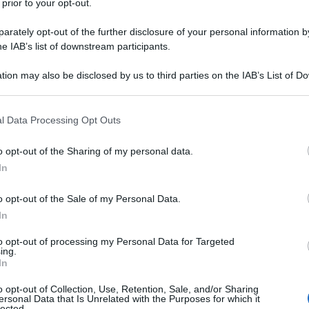
 prior to your opt-out.
rately opt-out of the further disclosure of your personal information by
he IAB’s list of downstream participants.
Il corridore della Astana – Premier Tech ha dunque
tion may also be disclosed by us to third parties on the IAB’s List of 
 that may further disclose it to other third parties.
nisti, che fa parte del progetto
Ride the Dreamland
, che
dario mercoledì scorso con il
successo di Xandro Meurisse
,
 that this website/app uses one or more Google services and may gath
l Data Processing Opt Outs
ostoni lunedì scorso
, il corridore kazako continua la sua
including but not limited to your visit or usage behaviour. You may click 
 to Google and its third-party tags to use your data for below specifi
 una corsa che l’ha visto in solitaria al comando per quasi
o opt-out of the Sharing of my personal data.
ogle consent section.
dovuto accontentare di fare la volata per il secondo posto,
In
.
o opt-out of the Sale of my Personal Data.
In
azioCiclismo
to opt-out of processing my Personal Data for Targeted
ing.
In
o opt-out of Collection, Use, Retention, Sale, and/or Sharing
ersonal Data that Is Unrelated with the Purposes for which it
lected.