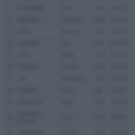
11
HONSINGER
Clara
USA
0:57:27
12
BRANDAU
Elisabeth
GER
0:57:35
13
NASH
Katerina
CZE
0:57:41
14
LECHNER
Eva
ITA
0:57:48
15
NUSS
Raylyn
USA
0:57:51
16
CLAUZEL
Perrine
FRA
0:57:55
17
VAS
Kata Blanka
HUN
0:58:07
18
FRANCK
Alicia
BEL
0:58:17
19
MORICHON
Anaïs
FRA
0:58:38
GONZALEZ
20
Lucia
ESP
0:59:01
BLANCO
21
ARENSMAN
Hannah
USA
0:59:19