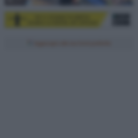
© UCI
Aggiungici alle tue fonti preferite