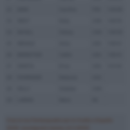
22
MANI
Caroline
FRA
1:00:08
23
WEST
Ruby
CAN
1:00:19
24
MCGILL
Sidney
CAN
1:00:26
25
MEGALE
Anna
USA
1:00:41
26
BERNSTEIN
Caitlin
USA
1:00:41
27
ZAVETA
Erica
USA
1:01:45
28
FAHRINGER
Rebecca
USA
29
KELLY
Siobhan
CAN
30
LARKIN
Maria
IRL
Crea la tua Fantasquadra per la Vuelta a España
2026: montepremi minimo di 5.000€!