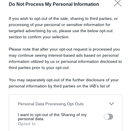
Do Not Process My Personal Information
a
Annemarie
Articoli correlati
Worst
If you wish to opt-out of the sale, sharing to third parties, or
e
processing of your personal or sensitive information for
Denise
targeted advertising by us, please use the below opt-out
Betsema
section to confirm your selection.
-
Fuori
Please note that after your opt-out request is processed you
dai
may continue seeing interest-based ads based on personal
10
information utilized by us or personal information disclosed to
Volta a Catalunya Femenina
La Vuelta Femenina 2026,
le
2026, Marianne Vos
ritiro per Marianne Vos:
third parties prior to your opt-out.
azzurre
conquista l’ultima tappa
aveva finito la prima tappa
davanti alla compagna di
con una clavicola fratturata
You may separately opt-out of the further disclosure of your
squadra Nienke Veenhoven –
4 Maggio 2026, 9:16
personal information by third parties on the IAB’s list of
Paula Blasi vincitrice finale
downstream participants.
21 Giugno 2026, 14:03
Personal Data Processing Opt Outs
This information may also be disclosed by us to third parties
on the IAB’s List of Downstream Participants that may further
I want to opt-out of the Sharing of my
disclose it to other third parties.
personal data.
Opted In
Please note that this website/app uses one or more Google