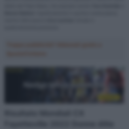
atlete dei Paesi Bassi, che piazzano anche
Yara Kastelijn
e
Manon Bakker
rispettivamente in quinta e sesta piazza,
mentre l’altra azzurra
Eva Lechner
chiude in
quattordicesima posizione.
Troppa pubblicità? Abbonati gratis a
SpazioCiclismo
Risultato Mondiali CX
Fayetteville 2022 Donne élite