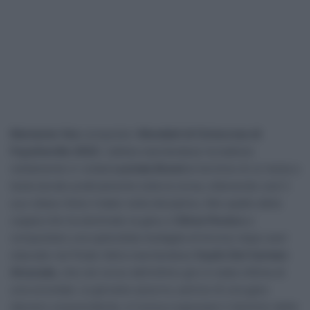
Marianne Vos
conquista i
Mondiali di Ciclocross di
Fayetteville 2022
. L’atleta neerlandese ha battuto
nettamente in volata
Lucinda Brand
al termine di un testa a
testa durato praticamente tutta la corsa, ottenendo così il
suo ottavo titolo iridato nella disciplina. Alle spalle della
coppia che ha dominato la gara, è
Silvia Persico
a
conquistare una splendida medaglia di bronzo dopo aver
staccato nel finale l’altra neerlandese
Ceylin Del Carmen
Alvarado
, che nel corso dell’ultimo giro è stata vittima di
una scivolata. La giovane azzurra, autrice di una gara
davvero sorprendente, è l’unica a spezzare il dominio delle