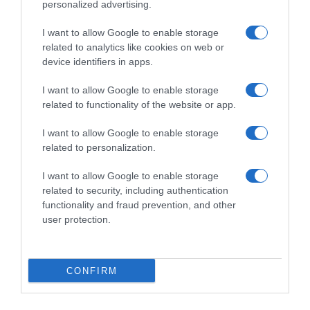
personalized advertising.
Marratxi-Felanitx – Terza
Gasparrini, 5ª Elisa Longo
Silvia Persico
Borghini
I want to allow Google to enable storage
24 Gennaio 2026, 16:27
15 Ottobre 2025, 12:38
related to analytics like cookies on web or
device identifiers in apps.
I want to allow Google to enable storage
related to functionality of the website or app.
Commenta
I want to allow Google to enable storage
related to personalization.
I want to allow Google to enable storage
© Copyright 2026, All Rights Reserved Designed by
related to security, including authentication
functionality and fraud prevention, and other
©SpazioCiclismo
Preferenze Privacy
user protection.
Contatti
Redazione
Privacy & Cookie Policy
Pubblicità
Lavora con noi
VeloPro
CONFIRM
Facebook
X
You
Apple
Spotify
Google
Telegram
RSS