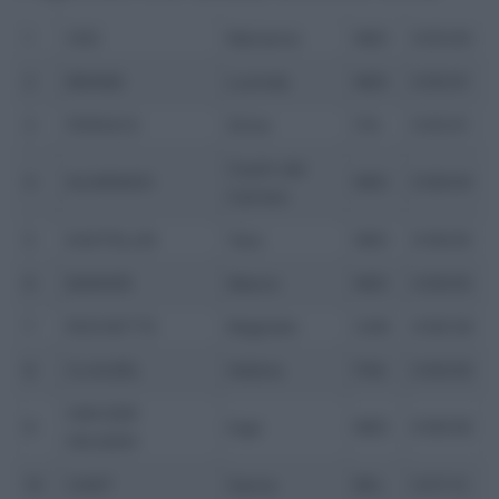
1
VOS
Marianne
NED
0:55:00
2
BRAND
Lucinda
NED
0:55:01
3
PERSICO
Silvia
ITA
0:55:51
Ceylin del
4
ALVARADO
NED
0:56:04
Carmen
5
KASTELIJN
Yara
NED
0:56:05
6
BAKKER
Manon
NED
0:56:05
7
ROCHETTE
Maghalie
CAN
0:56:39
8
CLAUZEL
Hélène
FRA
0:56:59
VAN DER
9
Inge
NED
0:56:59
HEIJDEN
10
CANT
Sanne
BEL
0:57:12