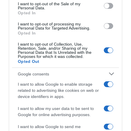
services and may gather and store information including but
I want to opt-out of the Sale of my
Personal Data.
not limited to your visit or usage behaviour. You may click to
Opted In
grant or deny consent to Google and its third-party tags to
use your data for below specified purposes in below Google
I want to opt-out of processing my
Giro dell’Appennino Donne
Challenge Mallorca Femenina
consent section.
Personal Data for Targeted Advertising.
2026, successo di Silvia
2026, Cat Ferguson vince
Opted In
Persico! 7ª Monica Trinca
allo sprint il Trofeo Llucmajor
Colonel, 8ª Eleonora Camilla
– Decima Silvia Persico
I want to opt-out of Collection, Use,
Gasparrini
25 Gennaio 2026, 14:51
Retention, Sale, and/or Sharing of my
Personal Data that Is Unrelated with the
22 Marzo 2026, 15:20
Purposes for which it was collected.
Opted Out
Google consents
I want to allow Google to enable storage
related to advertising like cookies on web or
device identifiers in apps.
I want to allow my user data to be sent to
Google for online advertising purposes.
Challenge Mallorca Femenina
Veneto Women 2025, la UAE
2026, Maëva Squiban batte
detta legge: Silvia Persico
I want to allow Google to send me
Marlen Reusser nel Trofeo
vince in solitaria! 3ª Eleonora