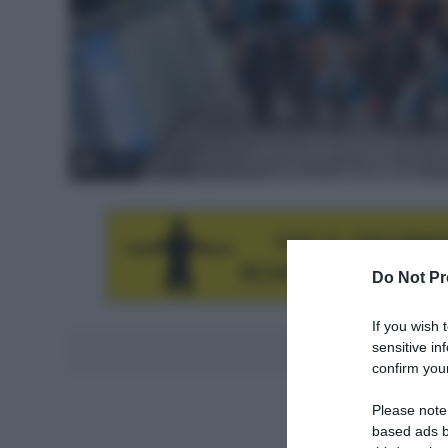
© UCI
Do Not Pr
If you wish 
sensitive in
Aggiungici al
confirm your
Please note
based ads b