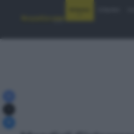
Notizie
Startlist
Co
Facebook
X
Messenger