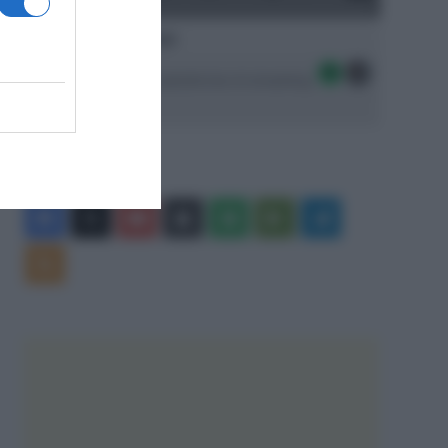
Ascolta SpazioTalk!
Seguici sulle migliori piattaforme di streaming:
Facebook
X
You
Apple
Spotify
Google
Telegram
Tube
Play
RSS