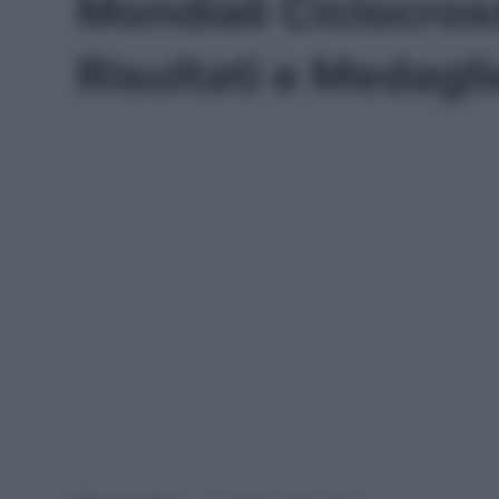
Mondiali Ciclocros
Risultati e Medagli