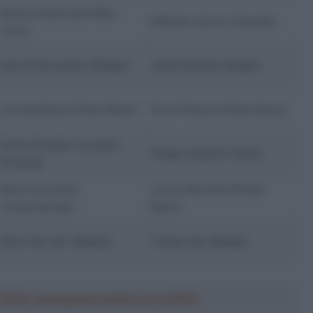
Barbora Bukovská (Rep.
Rafaelle Carrier (Canada)
Ceca)
Kay De Bruyckere (Belgio)
Jente Michels (Belgio)
Lucinda Brand (Paesi Bassi)
Puck Pieterse (Paesi Bassi)
Soren Bruyère Joumard
Filippo Grigolini (Italia)
(Francia)
Marie Schreiber
Leonie Bentveld (Paesi
(Lussemburgo)
Bassi)
Wout Van Aert (Belgio)
Thibau Nys (Belgio)
a 2026: montepremi minimo di 5.000€!