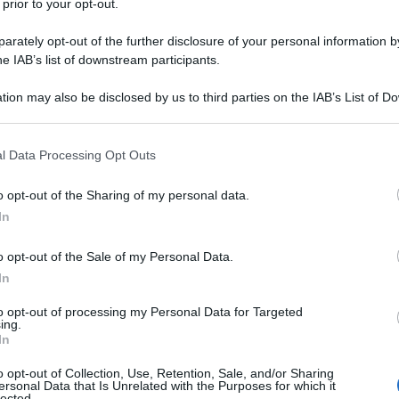
 prior to your opt-out.
rately opt-out of the further disclosure of your personal information by
he IAB’s list of downstream participants.
tion may also be disclosed by us to third parties on the IAB’s List of 
 that may further disclose it to other third parties.
 that this website/app uses one or more Google services and may gath
l Data Processing Opt Outs
including but not limited to your visit or usage behaviour. You may click 
 to Google and its third-party tags to use your data for below specifi
o opt-out of the Sharing of my personal data.
ogle consent section.
In
ss di Liévin 2025
. In programma
dal 31 gennaio al 2
gersi in Francia a 21 anni di distanza dall’ultima volta
o opt-out of the Sale of my Personal Data.
n paio di stagioni, vede svolgersi il Team Relay (o
In
 tre femminili) dedicate alle categorie juniores, Under-23 ed
to opt-out of processing my Personal Data for Targeted
ostantemente aggiornato in base ai risultati, gara dopo gara,
ing.
ssiva.
In
o opt-out of Collection, Use, Retention, Sale, and/or Sharing
ersonal Data that Is Unrelated with the Purposes for which it
azioCiclismo
lected.