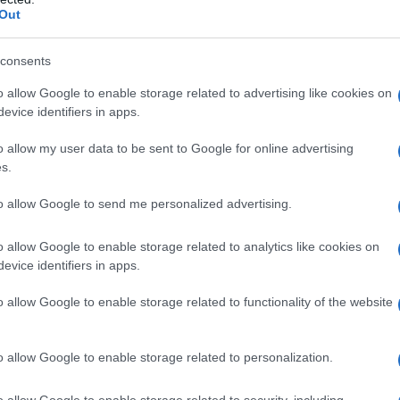
Out
consents
o allow Google to enable storage related to advertising like cookies on
evice identifiers in apps.
o allow my user data to be sent to Google for online advertising
s.
to allow Google to send me personalized advertising.
o allow Google to enable storage related to analytics like cookies on
evice identifiers in apps.
, programma, convocati e orari TV/Streaming
o allow Google to enable storage related to functionality of the website
ss Liévin 2025
o allow Google to enable storage related to personalization.
ARGENTO
BRONZO
TOTALE
o allow Google to enable storage related to security, including