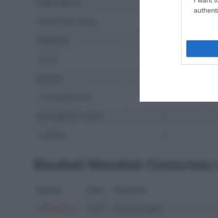
PAESI BASSI
3
authenti
GRAN BRETAGNA
2
FRANCIA
1
ITALIA
1
BELGIO
0
LUSSEMBURGO
0
REPUBBLICA CECA
0
CANADA
0
Risultati Mondiali Ciclocross
Evento
Data
Vincitore
Team Relay
31/01
Gran Bretagna