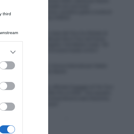
Tour de France Femmes 2026, caduta per Noemi
Rüegg dopo un contatto con una moto
dell’assistenza tecnica: cartellino giallo e multa di
 third
214 euro per il pilota (VIDEO)
6 Agosto 2026, 12:13
Downstream
UAE Emirates XRG, Isaac del Toro ha rifiutato di
correre il Giro d’Italia per fare il Tour de France
assieme a Tadej Pogačar. Il ds Matxín rivela: “Gli
er and store
avevamo proposto di essere leader al Giro”
to grant or
6 Agosto 2026, 11:47
ed purposes
Euskaltel-Euskadi, rinnovo biennale per Xabier
Berasategi e Gotzon Martín
6 Agosto 2026, 11:23
Soudal Quick-Step, ufficiale l’ingaggio di Tim Torn
Teutenberg, contratto fino al 2028: “Una squadra
con una tradizione straordinaria nelle Classiche,
dove voglio migliorare”
Pagina
Prossima
precedente
Pagina