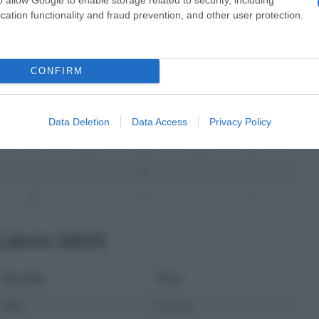
1
2
6
cation functionality and fraud prevention, and other user protection.
0
0
2
1
1
3
CONFIRM
1
1
3
2
2
4
Data Deletion
Data Access
Privacy Policy
1
0
1
1
0
1
0
1
1
 Liévin 2025
Secondo
Terzo
Italia
Francia