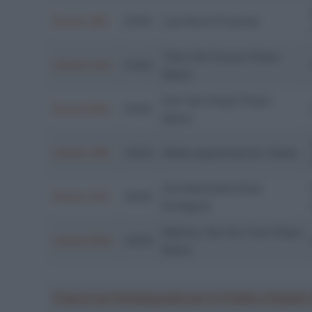
Donne JRS
01/02
Lise Revol (Francia)
Tibor Del Grosso (Paesi
Uomini U23
01/02
Bassi)
Fem Van Empel (Paesi
Donne Élite
01/02
Bassi)
Uomini JRS
02/02
Mattia Agostinacchio (Italia)
Zoe Backstedt (Gran
Donne U23
02/02
Bretagna)
Mathieu Van Der Poel (Paesi
Uomini Élite
02/02
Bassi)
Crea la tua Fantasquadra per la Vuelta a Españ