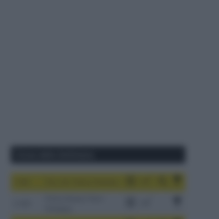
Corse della Settimana
1-9/8
Tour de France Femmes
China Xizang Trans-
2-6/8
Himalaya