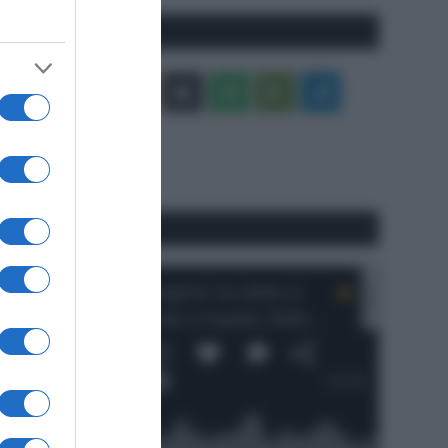
Seguici qui
Facebook
X
You
Apple
Spotify
Google
Telegram
Tube
Play
RSS
#SpazioTalk