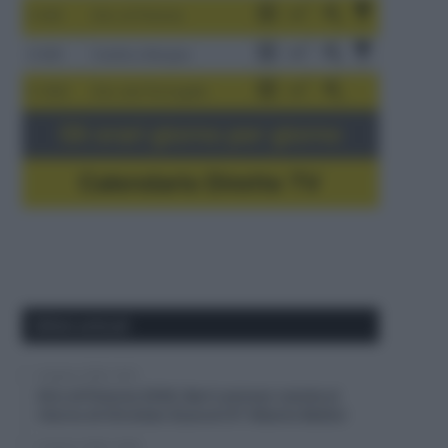
3-9/8
Giro di Polonia
4-8/8
Vuelta a Burgos
5-16/8
Giro del Portogallo
Gli orari giorno per giorno
Calendario Dirette TV
Ultimi articoli
6 Agosto 2026, 16:51
Giro di Polonia 2026, Bart Lemmen resiste al
ritorno di Christian Scaroni! 6° Alberto Bettiol
6 Agosto 2026, 16:38