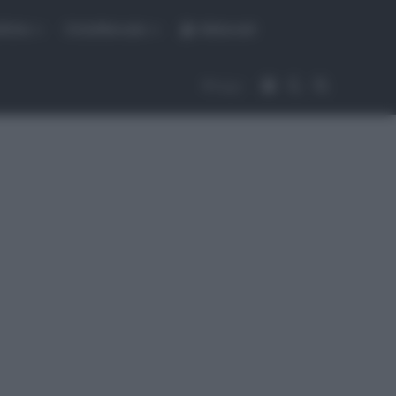
fiche
CicloMercato
Abbonati
Accedi
Cambia aspet
Cerca
Segui