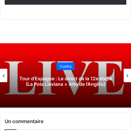
Tour d'actu
Le tour d’actu (02/11/2019) :
Koppenbergcross, le maillot Trek-
Segafredo, pas de Vuelta dans le Yorkshire
pour le moment, Hernando Bohórquez
prolongé…
Un commentaire