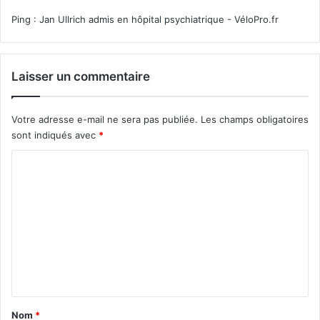
Ping :
Jan Ullrich admis en hôpital psychiatrique - VéloPro.fr
Laisser un commentaire
Votre adresse e-mail ne sera pas publiée.
Les champs obligatoires
sont indiqués avec
*
C
o
m
m
e
n
t
a
Nom
*