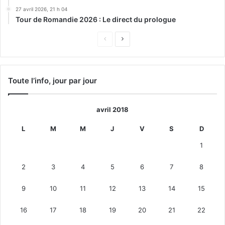
27 avril 2026, 21 h 04
Tour de Romandie 2026 : Le direct du prologue
Page
Page
précédente
suivante
Toute l’info, jour par jour
avril 2018
L
M
M
J
V
S
D
1
2
3
4
5
6
7
8
9
10
11
12
13
14
15
16
17
18
19
20
21
22