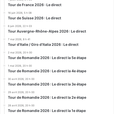
Tour de France 2026 : Le direct
16 juin 2026, 5 h 08
Tour de Suisse 2026 : Le direct
6 juin 2026, 22 h 03
Tour Auvergne-Rhône-Alpes 2026 : Le direct
7 mai 2026, 8 h 41
Tour d’Italie / Giro d’Italia 2026 : Le direct
2 mai 2026, 20 h 00
Tour de Romandie 2026 : Le direct la 5e étape
1 mai 2026, 20 h 00
Tour de Romandie 2026 : Le direct la 4e étape
30 avril 2026, 20 h 00
Tour de Romandie 2026 : Le direct la 3e étape
29 avril 2026, 20 h 00
Tour de Romandie 2026 : Le direct la 2e étape
28 avril 2026, 20 h 00
Tour de Romandie 2026 : Le direct la 1e étape