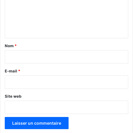
m
e
n
t
a
Nom
*
i
r
e
E-mail
*
*
Site web