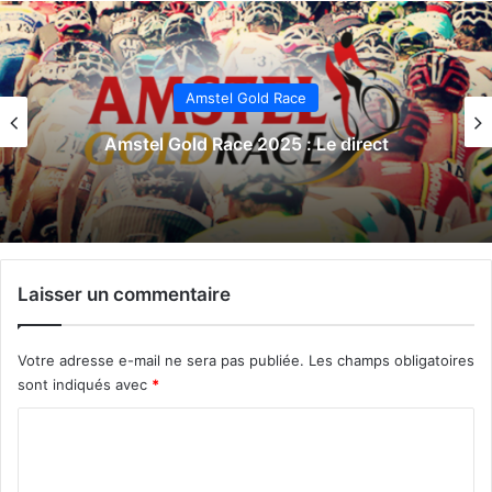
Amstel Gold Race
Amstel Gold Race 2025 : Le direct
Laisser un commentaire
Votre adresse e-mail ne sera pas publiée.
Les champs obligatoires
sont indiqués avec
*
C
o
m