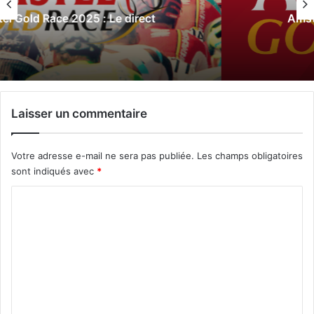
Amstel Gold Race 2024 : Le direct
Laisser un commentaire
Votre adresse e-mail ne sera pas publiée.
Les champs obligatoires
sont indiqués avec
*
C
o
m
m
e
n