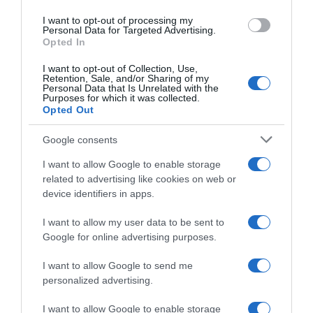
|
use your data for below specified purposes in below Google
I want to opt-out of processing my
Lease
consent section.
Personal Data for Targeted Advertising.
a
Opted In
Bike,
I want to opt-out of Collection, Use,
Jonas
Retention, Sale, and/or Sharing of my
Vingegaard
Personal Data that Is Unrelated with the
Purposes for which it was collected.
ha
Opted Out
le
idee
Visma | Lease a Bike, Jonas Vingegaard ha le idee
Google consents
chiare:
chiare: "Il mio obiettivo per il 2025 è vincere il Tour
"Il
per la terza volta"
I want to allow Google to enable storage
mio
related to advertising like cookies on web or
obiettivo
Giro
device identifiers in apps.
per
d'Italia
il
2025,
I want to allow my user data to be sent to
2025
Mauro
Google for online advertising purposes.
è
Vegni
vincere
sul
I want to allow Google to send me
il
percorso:
personalized advertising.
Tour
"Abbiamo
per
scelto
I want to allow Google to enable storage