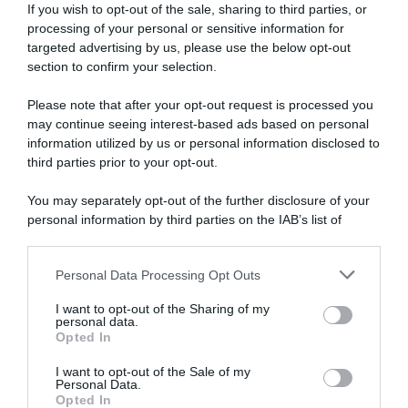
If you wish to opt-out of the sale, sharing to third parties, or
processing of your personal or sensitive information for
targeted advertising by us, please use the below opt-out
section to confirm your selection.
Please note that after your opt-out request is processed you
may continue seeing interest-based ads based on personal
information utilized by us or personal information disclosed to
third parties prior to your opt-out.
You may separately opt-out of the further disclosure of your
personal information by third parties on the IAB’s list of
downstream participants.
Personal Data Processing Opt Outs
This information may also be disclosed by us to third parties
on the IAB’s List of Downstream Participants that may further
I want to opt-out of the Sharing of my
disclose it to other third parties.
personal data.
Opted In
Please note that this website/app uses one or more Google
services and may gather and store information including but
I want to opt-out of the Sale of my
Personal Data.
not limited to your visit or usage behaviour. You may click to
Opted In
Visma
grant or deny consent to Google and its third-party tags to